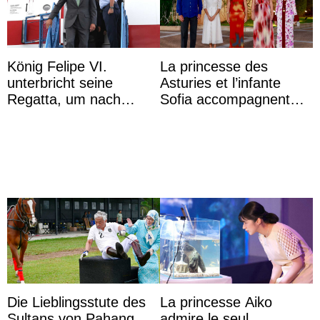
König Felipe VI.
La princesse des
unterbricht seine
Asturies et l’infante
Regatta, um nach
Sofia accompagnent
Kolumbien zu reisen
leurs parents et la reine
Sofia à la récep ...
Die Lieblingsstute des
La princesse Aiko
Sultans von Pahang
admire le seul