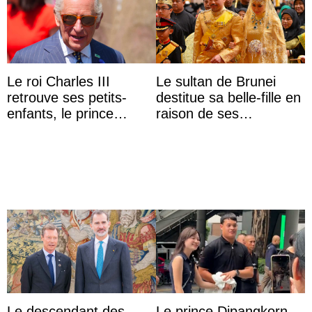
Le roi Charles III
Le sultan de Brunei
retrouve ses petits-
destitue sa belle-fille en
enfants, le prince
raison de ses
Archie et la princesse
agissements
Lilibet, pour la première
inappropriés
...
Le descendant des
Le prince Dipangkorn