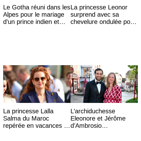
Le Gotha réuni dans les
La princesse Leonor
Alpes pour le mariage
surprend avec sa
d’un prince indien et
chevelure ondulée pour
d’une comtesse
accompagner sa famille
descendante ...
à une réception à
Majorque
La princesse Lalla
L’archiduchesse
Salma du Maroc
Eleonore et Jérôme
repérée en vacances à
d’Ambrosio
Capri avec les enfants
agrandissent la famille
du roi Mohammed VI
impériale d’Autriche