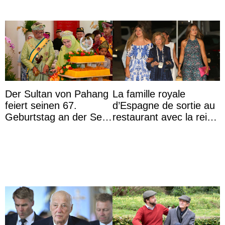
Der Sultan von Pahang
La famille royale
feiert seinen 67.
d’Espagne de sortie au
Geburtstag an der Seite
restaurant avec la reine
von Königin Azizah, die
Sofia qui vit son
das Staatsdiadem trägt
premier été sans ...