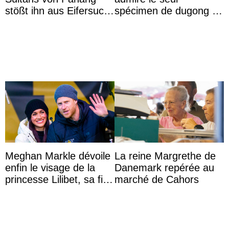
stößt ihn aus Eifersucht
spécimen de dugong en
auf Königin Azizah
captivité au Japon à
Aminah an
l’aquarium de Toba
Meghan Markle dévoile
La reine Margrethe de
enfin le visage de la
Danemark repérée au
princesse Lilibet, sa fille
marché de Cahors
de 4 ans et demi