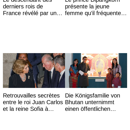
derniers rois de
présente la jeune
France révélé par un
femme qu’il fréquente à
test ADN : découverte
des passants médusés
d’une nouvelle branche
dans la rue
...
Retrouvailles secrètes
Die Königsfamilie von
entre le roi Juan Carlos
Bhutan unternimmt
et la reine Sofia à
einen öffentlichen
Majorque le temps d’un
Auftritt zu Ehren des
dîner ave ...
Vermächtnisses des
ehemal ...