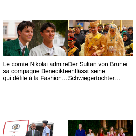
Le comte Nikolai admire
Der Sultan von Brunei
sa compagne Benedikte
entlässt seine
qui défile à la Fashion
Schwiegertochter
Week de Copenhague
wegen ihres
unangemessenen
Verhaltens