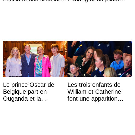
de leurs vacances à
britannique Chris
Majorque
Froggatt
Le prince Oscar de
Les trois enfants de
Belgique part en
William et Catherine
Ouganda et la
font une apparition
princesse Joséphine
surprise aux
veut devenir avocate
Commonwealth Games