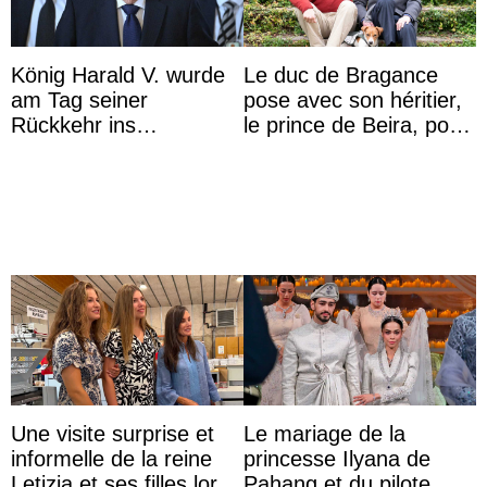
König Harald V. wurde
Le duc de Bragance
am Tag seiner
pose avec son héritier,
Rückkehr ins
le prince de Beira, pour
Krankenhaus gebracht
ses 30 ans
Une visite surprise et
Le mariage de la
informelle de la reine
princesse Ilyana de
Letizia et ses filles lors
Pahang et du pilote