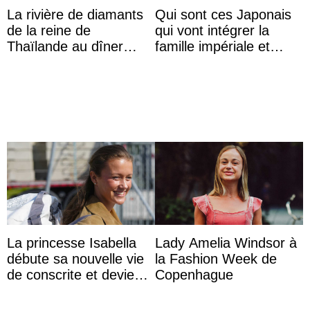
La rivière de diamants
Qui sont ces Japonais
de la reine de
qui vont intégrer la
Thaïlande au dîner
famille impériale et
d’État d’Emmanuel
l’ordre de succession
Macron en l’h ...
au trône ?
La princesse Isabella
Lady Amelia Windsor à
débute sa nouvelle vie
la Fashion Week de
de conscrite et devient
Copenhague
la première princesse
danoise à accom ...