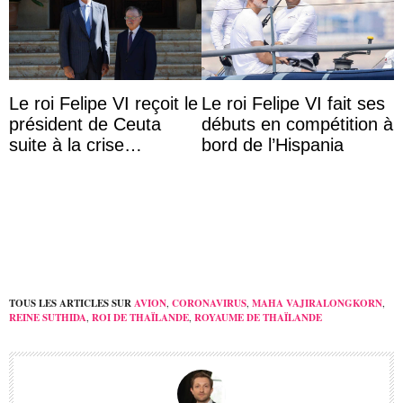
Le roi Felipe VI reçoit le
Le roi Felipe VI fait ses
président de Ceuta
débuts en compétition à
suite à la crise
bord de l’Hispania
migratoire
TOUS LES ARTICLES SUR
AVION
,
CORONAVIRUS
,
MAHA VAJIRALONGKORN
,
REINE SUTHIDA
,
ROI DE THAÏLANDE
,
ROYAUME DE THAÏLANDE