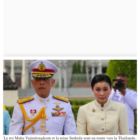
Le roi Maha Vajiralongkorn et la reine Suthida sont en route vers la Thaïlande,