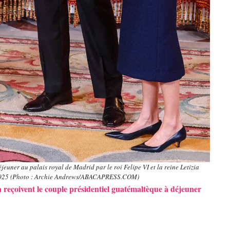
éjeuner au palais royal de Madrid par le roi Felipe VI et la reine Letizia
 2025 (Photo : Archie Andrews/ABACAPRESS.COM)
zia reçoivent le couple présidentiel guatémaltèque à déjeuner