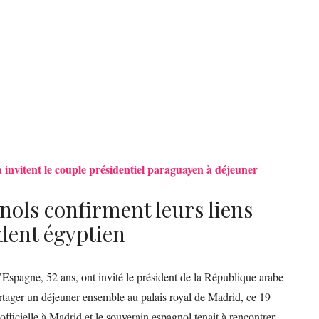
ia invitent le couple présidentiel paraguayen à déjeuner
nols confirment leurs liens
ident égyptien
 d’Espagne, 52 ans, ont invité le président de la République arabe
artager un déjeuner ensemble au palais royal de Madrid, ce 19
 officielle à Madrid et le souverain espagnol tenait à rencontrer