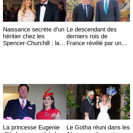
Naissance secrète d’un
Le descendant des
héritier chez les
derniers rois de
Spencer-Churchill : la
France révélé par un
marquise de Blandford
test ADN : découverte
a accouché du ...
d’une nouvelle branche
...
La princesse Eugenie
Le Gotha réuni dans les