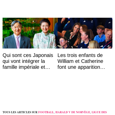
Qui sont ces Japonais
Les trois enfants de
qui vont intégrer la
William et Catherine
famille impériale et
font une apparition
l’ordre de succession
surprise aux
au trône ?
Commonwealth Games
TOUS LES ARTICLES SUR
FOOTBALL
,
HARALD V DE NORVÈGE
,
LIGUE DES