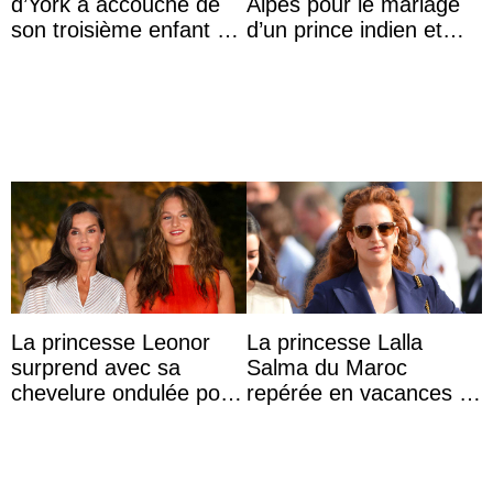
d’York a accouché de
Alpes pour le mariage
son troisième enfant et
d’un prince indien et
partage une première
d’une comtesse
photo
descendante ...
La princesse Leonor
La princesse Lalla
surprend avec sa
Salma du Maroc
chevelure ondulée pour
repérée en vacances à
accompagner sa famille
Capri avec les enfants
à une réception à
du roi Mohammed VI
Majorque