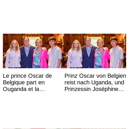
mariage de
captivité au Japon à
l’archiduchesse Isabel
l’aquarium de Toba
Le prince Oscar de
Prinz Oscar von Belgien
Belgique part en
reist nach Uganda, und
Ouganda et la
Prinzessin Joséphine
princesse Joséphine
möchte Anwältin
veut devenir avocate
werden