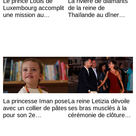
Le prince Louis de
La rivière de diamants
Luxembourg accomplit
de la reine de
une mission au
Thaïlande au dîner
Mexique pour réduire
d’État d’Emmanuel
les inégalités d’apprent
Macron en l’h ...
...
La princesse Iman pose
La reine Letizia dévoile
avec un collier de pâtes
ses bras musclés à la
pour son 2e
cérémonie de clôture
anniversaire
du festival du film de
Majorque