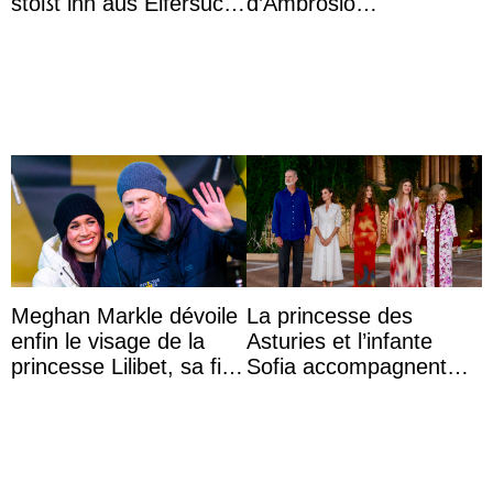
stößt ihn aus Eifersucht
d’Ambrosio
auf Königin Azizah
agrandissent la famille
Aminah an
impériale d’Autriche
Meghan Markle dévoile
La princesse des
enfin le visage de la
Asturies et l’infante
princesse Lilibet, sa fille
Sofia accompagnent
de 4 ans et demi
leurs parents et la reine
Sofia à la récep ...