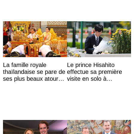
La famille royale
Le prince Hisahito
thaïlandaise se pare de
effectue sa première
ses plus beaux atours
visite en solo à
pour célébrer les 74
Hiroshima
ans du roi Rama X