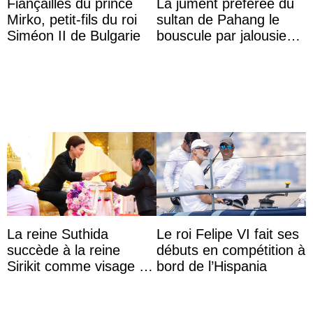
Fiançailles du prince
La jument préférée du
Mirko, petit-fils du roi
sultan de Pahang le
Siméon II de Bulgarie
bouscule par jalousie
envers la reine Azizah
Aminah
La reine Suthida
Le roi Felipe VI fait ses
succède à la reine
débuts en compétition à
Sirikit comme visage de
bord de l’Hispania
la Journée des femmes
thaïlandaises