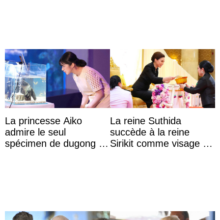
unangemessenen
Verhaltens
La princesse Aiko
La reine Suthida
admire le seul
succède à la reine
spécimen de dugong en
Sirikit comme visage de
captivité au Japon à
la Journée des femmes
l’aquarium de Toba
thaïlandaises