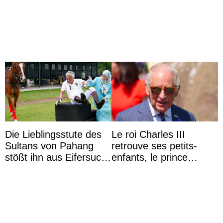
XV ?
Die Lieblingsstute des
Le roi Charles III
Sultans von Pahang
retrouve ses petits-
stößt ihn aus Eifersucht
enfants, le prince
auf Königin Azizah
Archie et la princesse
Aminah an
Lilibet, pour la première
...