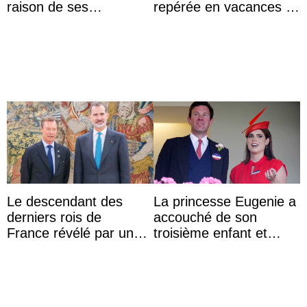
raison de ses
repérée en vacances à
agissements
Capri avec les enfants
inappropriés
du roi Mohammed VI
Le descendant des
La princesse Eugenie a
derniers rois de
accouché de son
France révélé par un
troisième enfant et
test ADN : découverte
partage une première
d’une nouvelle branche
photo
...