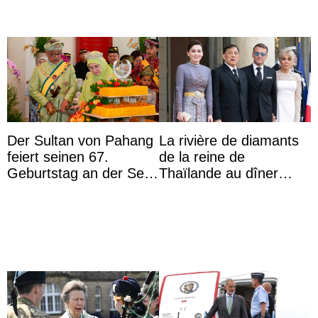
Der Sultan von Pahang
La rivière de diamants
feiert seinen 67.
de la reine de
Geburtstag an der Seite
Thaïlande au dîner
von Königin Azizah, die
d’État d’Emmanuel
das Staatsdiadem trägt
Macron en l’h ...