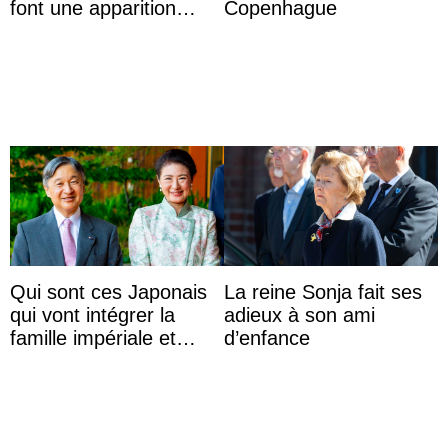
font une apparition
Copenhague
surprise aux
Commonwealth Games
Qui sont ces Japonais
La reine Sonja fait ses
qui vont intégrer la
adieux à son ami
famille impériale et
d’enfance
l’ordre de succession
au trône ?