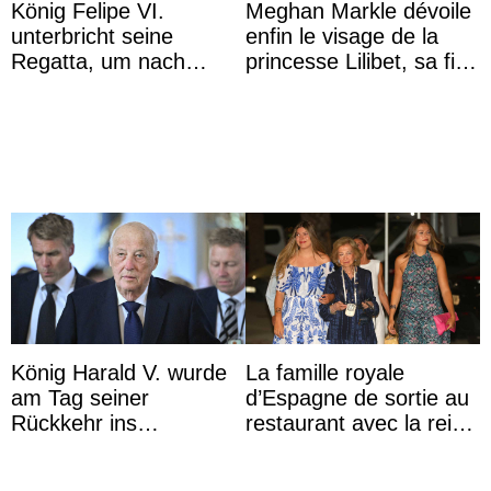
König Felipe VI.
Meghan Markle dévoile
unterbricht seine
enfin le visage de la
Regatta, um nach
princesse Lilibet, sa fille
Kolumbien zu reisen
de 4 ans et demi
König Harald V. wurde
La famille royale
am Tag seiner
d’Espagne de sortie au
Rückkehr ins
restaurant avec la reine
Krankenhaus gebracht
Sofia qui vit son
premier été sans ...