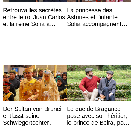
Retrouvailles secrètes
La princesse des
entre le roi Juan Carlos
Asturies et l’infante
et la reine Sofia à
Sofia accompagnent
Majorque le temps d’un
leurs parents et la reine
dîner ave ...
Sofia à la récep ...
Der Sultan von Brunei
Le duc de Bragance
entlässt seine
pose avec son héritier,
Schwiegertochter
le prince de Beira, pour
wegen ihres
ses 30 ans