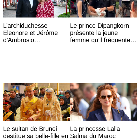
L’archiduchesse
Le prince Dipangkorn
Eleonore et Jérôme
présente la jeune
d’Ambrosio
femme qu’il fréquente à
agrandissent la famille
des passants médusés
impériale d’Autriche
dans la rue
Le sultan de Brunei
La princesse Lalla
destitue sa belle-fille en
Salma du Maroc