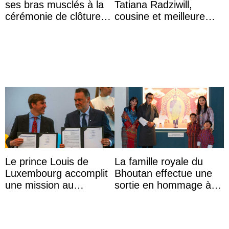
ses bras musclés à la
Tatiana Radziwill,
cérémonie de clôture
cousine et meilleure
du festival du film de
amie de la reine Sofia
Majorque
d’Espagne
Le prince Louis de
La famille royale du
Luxembourg accomplit
Bhoutan effectue une
une mission au
sortie en hommage à
Mexique pour réduire
l’héritage de l’ancien
les inégalités d’apprent
Roi
...