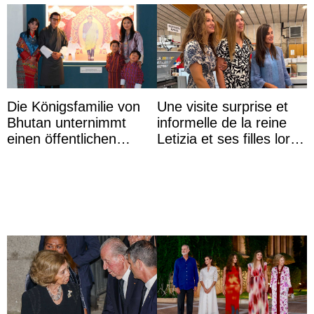
Die Königsfamilie von
Une visite surprise et
Bhutan unternimmt
informelle de la reine
einen öffentlichen
Letizia et ses filles lors
Auftritt zu Ehren des
de leurs vacances à
Vermächtnisses des
Majorque
ehemal ...