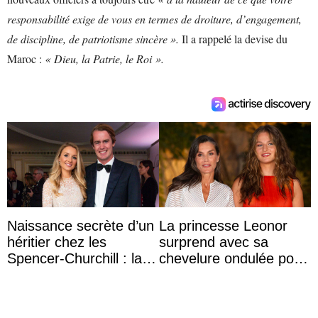
responsabilité exige de vous en termes de droiture, d’engagement,
de discipline, de patriotisme sincère ».
Il a rappelé la devise du
Maroc :
« Dieu, la Patrie, le Roi ».
Naissance secrète d’un
La princesse Leonor
héritier chez les
surprend avec sa
Spencer-Churchill : la
chevelure ondulée pour
marquise de Blandford
accompagner sa famille
a accouché du ...
à une réception à
Majorque