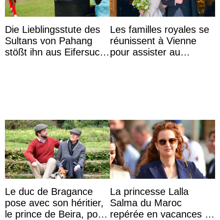
Die Lieblingsstute des
Les familles royales se
Sultans von Pahang
réunissent à Vienne
stößt ihn aus Eifersucht
pour assister au
auf Königin Azizah
mariage de
Aminah an
l’archiduchesse Isabel
Le duc de Bragance
La princesse Lalla
pose avec son héritier,
Salma du Maroc
le prince de Beira, pour
repérée en vacances à