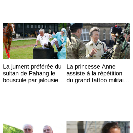
La jument préférée du
La princesse Anne
sultan de Pahang le
assiste à la répétition
bouscule par jalousie
du grand tattoo militaire
envers la reine Azizah
d’Édimbourg
Aminah