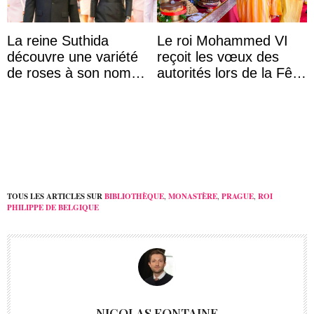
La reine Suthida
Le roi Mohammed VI
découvre une variété
reçoit les vœux des
de roses à son nom
autorités lors de la Fête
lors d’une sortie avec le
du Trône
roi de Thaïlande
TOUS LES ARTICLES SUR
BIBLIOTHÈQUE
,
MONASTÈRE
,
PRAGUE
,
ROI
PHILIPPE DE BELGIQUE
NICOLAS FONTAINE