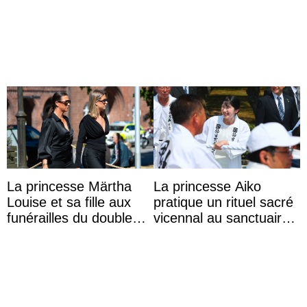
ses 30 ans
Capri avec les enfants
du roi Mohammed VI
La princesse Märtha
La princesse Aiko
Louise et sa fille aux
pratique un rituel sacré
funérailles du double
vicennal au sanctuaire
champion olympique
d’Ise
Olaf Tufte