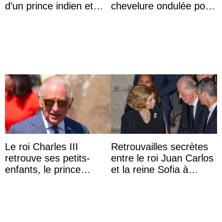
d’un prince indien et
chevelure ondulée pour
d’une comtesse
accompagner sa famille
descendante ...
à une réception à
Majorque
Le roi Charles III
Retrouvailles secrètes
retrouve ses petits-
entre le roi Juan Carlos
enfants, le prince
et la reine Sofia à
Archie et la princesse
Majorque le temps d’un
Lilibet, pour la première
dîner ave ...
...