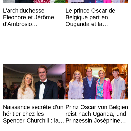
L’archiduchesse
Le prince Oscar de
Eleonore et Jérôme
Belgique part en
d’Ambrosio
Ouganda et la
agrandissent la famille
princesse Joséphine
impériale d’Autriche
veut devenir avocate
Naissance secrète d’un
Prinz Oscar von Belgien
héritier chez les
reist nach Uganda, und
Spencer-Churchill : la
Prinzessin Joséphine
marquise de Blandford
möchte Anwältin