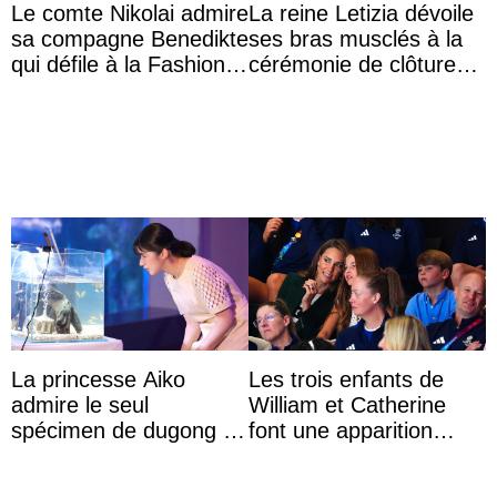
Le comte Nikolai admire
La reine Letizia dévoile
sa compagne Benedikte
ses bras musclés à la
qui défile à la Fashion
cérémonie de clôture
Week de Copenhague
du festival du film de
Majorque
La princesse Aiko
Les trois enfants de
admire le seul
William et Catherine
spécimen de dugong en
font une apparition
captivité au Japon à
surprise aux
l’aquarium de Toba
Commonwealth Games