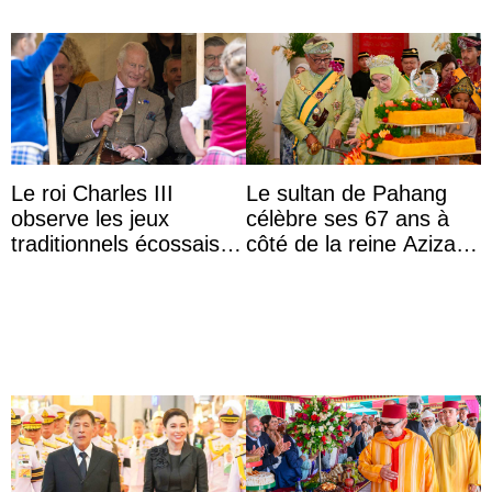
Le roi Charles III
Le sultan de Pahang
observe les jeux
célèbre ses 67 ans à
traditionnels écossais
côté de la reine Azizah
en buvant un scotch
qui porte le diadème
d’État