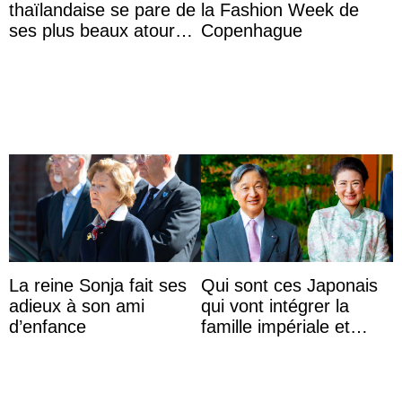
thaïlandaise se pare de
la Fashion Week de
ses plus beaux atours
Copenhague
pour célébrer les 74
ans du roi Rama X
La reine Sonja fait ses
Qui sont ces Japonais
adieux à son ami
qui vont intégrer la
d’enfance
famille impériale et
l’ordre de succession
au trône ?