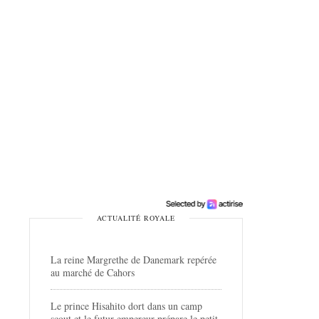
ACTUALITÉ ROYALE
La reine Margrethe de Danemark repérée
au marché de Cahors
Le prince Hisahito dort dans un camp
scout et le futur empereur prépare le petit-