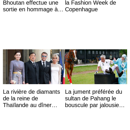
Bhoutan effectue une
la Fashion Week de
sortie en hommage à
Copenhague
l’héritage de l’ancien
Roi
La rivière de diamants
La jument préférée du
de la reine de
sultan de Pahang le
Thaïlande au dîner
bouscule par jalousie
d’État d’Emmanuel
envers la reine Azizah
Macron en l’h ...
Aminah