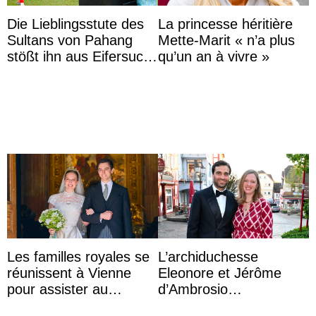
Die Lieblingsstute des
La princesse héritière
Sultans von Pahang
Mette-Marit « n’a plus
stößt ihn aus Eifersucht
qu’un an à vivre »
auf Königin Azizah
Aminah an
Les familles royales se
L’archiduchesse
réunissent à Vienne
Eleonore et Jérôme
pour assister au
d’Ambrosio
mariage de
agrandissent la famille