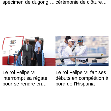
spécimen de dugong en
cérémonie de clôture
captivité au Japon à
du festival du film de
l’aquarium de Toba
Majorque
Le roi Felipe VI
Le roi Felipe VI fait ses
interrompt sa régate
débuts en compétition à
pour se rendre en
bord de l’Hispania
Colombie