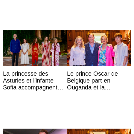
l’archiduchesse Isabel
impériale d’Autriche
La princesse des
Le prince Oscar de
Asturies et l’infante
Belgique part en
Sofia accompagnent
Ouganda et la
leurs parents et la reine
princesse Joséphine
Sofia à la récep ...
veut devenir avocate