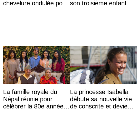
chevelure ondulée pour
son troisième enfant et
accompagner sa famille
partage une première
à une réception à
photo
Majorque
La famille royale du
La princesse Isabella
Népal réunie pour
débute sa nouvelle vie
célébrer la 80e année
de conscrite et devient
du roi Gyanendra
la première princesse
danoise à accom ...