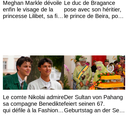
Meghan Markle dévoile
Le duc de Bragance
enfin le visage de la
pose avec son héritier,
princesse Lilibet, sa fille
le prince de Beira, pour
de 4 ans et demi
ses 30 ans
Le comte Nikolai admire
Der Sultan von Pahang
sa compagne Benedikte
feiert seinen 67.
qui défile à la Fashion
Geburtstag an der Seite
Week de Copenhague
von Königin Azizah, die
das Staatsdiadem trägt