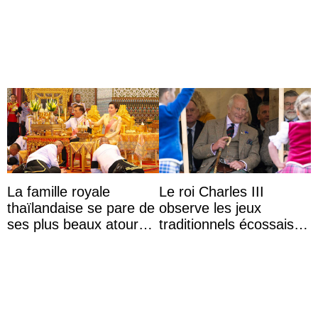
Capri avec les enfants
Majorque le temps d’un
du roi Mohammed VI
dîner ave ...
La famille royale
Le roi Charles III
thaïlandaise se pare de
observe les jeux
ses plus beaux atours
traditionnels écossais
pour célébrer les 74
en buvant un scotch
ans du roi Rama X