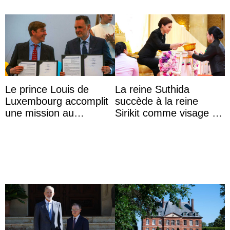
Le prince Louis de
La reine Suthida
Luxembourg accomplit
succède à la reine
une mission au
Sirikit comme visage de
Mexique pour réduire
la Journée des femmes
les inégalités d’apprent
thaïlandaises
...