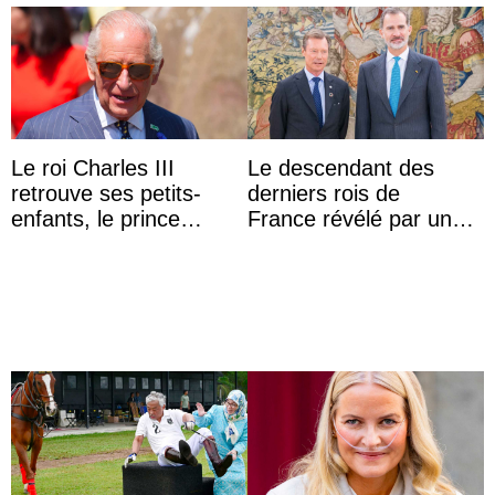
Le roi Charles III
Le descendant des
retrouve ses petits-
derniers rois de
enfants, le prince
France révélé par un
Archie et la princesse
test ADN : découverte
Lilibet, pour la première
d’une nouvelle branche
...
...