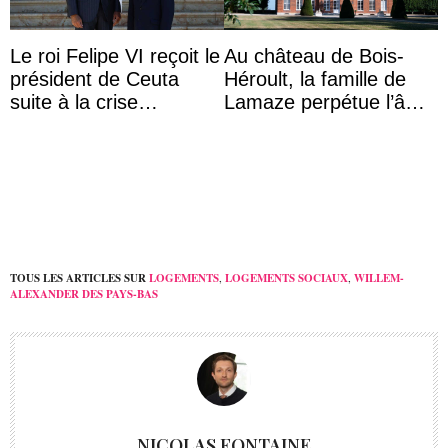
Le roi Felipe VI reçoit le
Au château de Bois-
président de Ceuta
Héroult, la famille de
suite à la crise
Lamaze perpétue l’âme
migratoire
d’une demeure
historique
TOUS LES ARTICLES SUR
LOGEMENTS
,
LOGEMENTS SOCIAUX
,
WILLEM-
ALEXANDER DES PAYS-BAS
NICOLAS FONTAINE