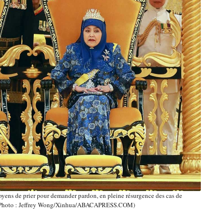
yens de prier pour demander pardon, en pleine résurgence des cas de
 (Photo : Jeffrey Wong/Xinhua/ABACAPRESS.COM)