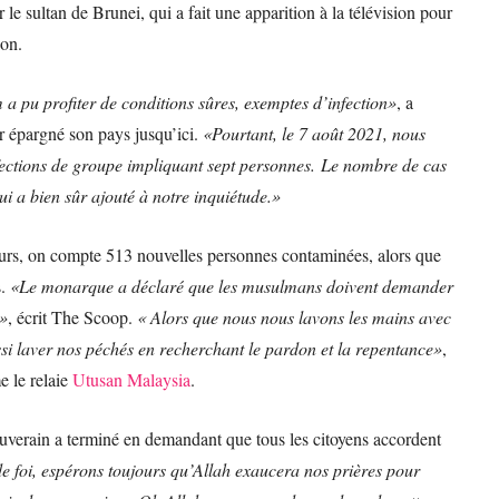
 le sultan de Brunei, qui a fait une apparition à la télévision pour
ion.
a pu profiter de conditions sûres, exemptes d’infection»
, a
ir épargné son pays jusqu’ici.
«Pourtant, le 7 août 2021, nous
ections de groupe impliquant sept personnes. Le nombre de cas
ui a bien sûr ajouté à notre inquiétude.»
ours, on compte 513 nouvelles personnes contaminées, alors que
s.
«Le monarque a déclaré que les musulmans doivent demander
s»
, écrit The Scoop.
« Alors que nous nous lavons les mains avec
ssi laver nos péchés en recherchant le pardon et la repentance»
,
e le relaie
Utusan Malaysia
.
souverain a terminé en demandant que tous les citoyens accordent
e foi, espérons toujours qu’Allah exaucera nos prières pour