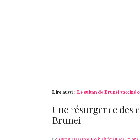
Lire aussi :
Le sultan de Brunei vacciné c
Une résurgence des c
Brunei
Le
sultan Hassanal Bolkiah fêtait ses 75 ans