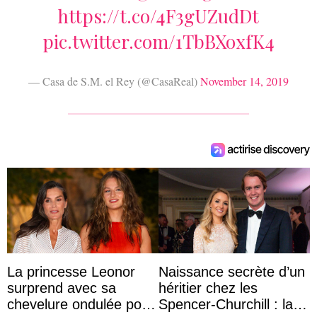
https://t.co/4F3gUZudDt
pic.twitter.com/1TbBXoxfK4
— Casa de S.M. el Rey (@CasaReal)
November 14, 2019
La princesse Leonor
Naissance secrète d’un
surprend avec sa
héritier chez les
chevelure ondulée pour
Spencer-Churchill : la