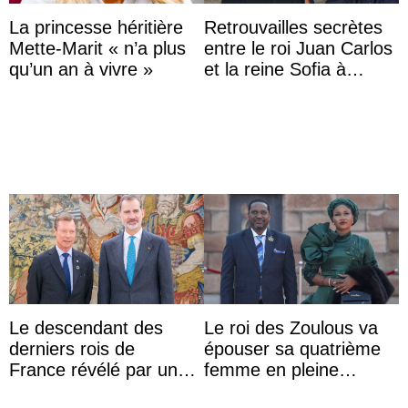
La princesse héritière
Retrouvailles secrètes
Mette-Marit « n’a plus
entre le roi Juan Carlos
qu’un an à vivre »
et la reine Sofia à
Majorque le temps d’un
dîner ave ...
Le descendant des
Le roi des Zoulous va
derniers rois de
épouser sa quatrième
France révélé par un
femme en pleine
test ADN : découverte
polémique conjugale