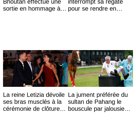
Bhoutan effectue une
interrompt sa régate
sortie en hommage à
pour se rendre en
l’héritage de l’ancien
Colombie
Roi
La reine Letizia dévoile
La jument préférée du
ses bras musclés à la
sultan de Pahang le
cérémonie de clôture
bouscule par jalousie
du festival du film de
envers la reine Azizah
Majorque
Aminah