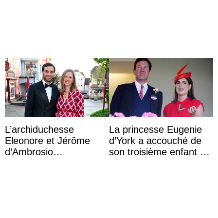
accompagner sa famille
marquise de Blandford
à une réception à
a accouché du ...
Majorque
L’archiduchesse
La princesse Eugenie
Eleonore et Jérôme
d’York a accouché de
d’Ambrosio
son troisième enfant et
agrandissent la famille
partage une première
impériale d’Autriche
photo