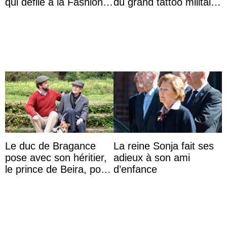
qui défile à la Fashion
du grand tattoo militaire
Week de Copenhague
d’Édimbourg
Le duc de Bragance
La reine Sonja fait ses
pose avec son héritier,
adieux à son ami
le prince de Beira, pour
d’enfance
ses 30 ans