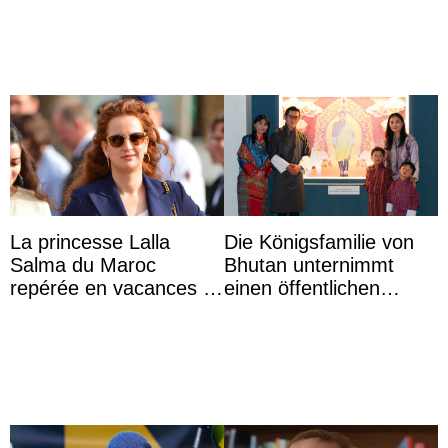
d’une nouvelle branche
...
La princesse Lalla
Die Königsfamilie von
Salma du Maroc
Bhutan unternimmt
repérée en vacances à
einen öffentlichen
Capri avec les enfants
Auftritt zu Ehren des
du roi Mohammed VI
Vermächtnisses des
ehemal ...