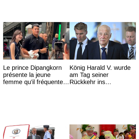
Le prince Dipangkorn
König Harald V. wurde
présente la jeune
am Tag seiner
femme qu’il fréquente à
Rückkehr ins
des passants médusés
Krankenhaus gebracht
dans la rue