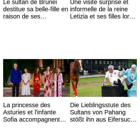
Le sultan de Brunei
Une visite surprise et
destitue sa belle-fille en
informelle de la reine
raison de ses
Letizia et ses filles lors
agissements
de leurs vacances à
inappropriés
Majorque
La princesse des
Die Lieblingsstute des
Asturies et l’infante
Sultans von Pahang
Sofia accompagnent
stößt ihn aus Eifersucht
leurs parents et la reine
auf Königin Azizah
Sofia à la récep ...
Aminah an