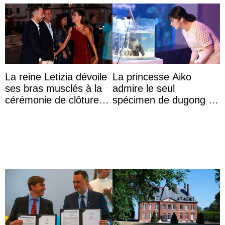
La reine Letizia dévoile
La princesse Aiko
ses bras musclés à la
admire le seul
cérémonie de clôture
spécimen de dugong en
du festival du film de
captivité au Japon à
Majorque
l’aquarium de Toba