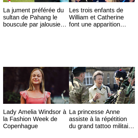
La jument préférée du
Les trois enfants de
sultan de Pahang le
William et Catherine
bouscule par jalousie
font une apparition
envers la reine Azizah
surprise aux
Aminah
Commonwealth Games
Lady Amelia Windsor à
La princesse Anne
la Fashion Week de
assiste à la répétition
Copenhague
du grand tattoo militaire
d’Édimbourg