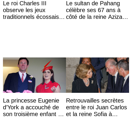
Le roi Charles III
Le sultan de Pahang
observe les jeux
célèbre ses 67 ans à
traditionnels écossais
côté de la reine Azizah
en buvant un scotch
qui porte le diadème
d’État
La princesse Eugenie
Retrouvailles secrètes
d’York a accouché de
entre le roi Juan Carlos
son troisième enfant et
et la reine Sofia à
partage une première
Majorque le temps d’un
photo
dîner ave ...