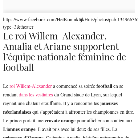
https://www.facebook.com/HetKoninklijkHuis/photos/pcb.134966
type=3&theater
Le roi Willem-Alexander,
Amalia et Ariane supportent
l’équipe nationale féminine de
football
football
Le
roi Willem-Alexander
a commencé sa soirée
en se
rendant
dans les vestiaires
du Grand stade de Lyon, sur lequel
joueuses
régnait une chaleur étouffante. Il y a rencontré les
néerlandaises
qui s’apprêtaient à affronter les championnes en titre.
cravate orange
Le prince portait une
pour afficher son soutien aux
Lionnes orange
. Il avait pris avec lui deux de ses filles. La
princesse d’Orange
, Catharina-Amalia, héritière présomptive du