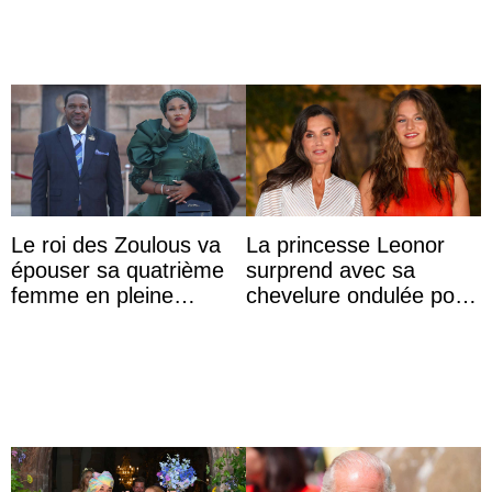
Le roi des Zoulous va
La princesse Leonor
épouser sa quatrième
surprend avec sa
femme en pleine
chevelure ondulée pour
polémique conjugale
accompagner sa famille
à une réception à
Majorque