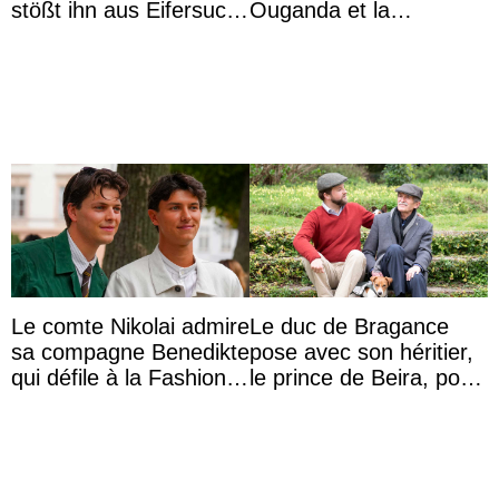
stößt ihn aus Eifersucht
Ouganda et la
auf Königin Azizah
princesse Joséphine
Aminah an
veut devenir avocate
Le comte Nikolai admire
Le duc de Bragance
sa compagne Benedikte
pose avec son héritier,
qui défile à la Fashion
le prince de Beira, pour
Week de Copenhague
ses 30 ans