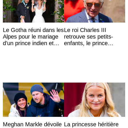
Le Gotha réuni dans les
Le roi Charles III
Alpes pour le mariage
retrouve ses petits-
d’un prince indien et
enfants, le prince
d’une comtesse
Archie et la princesse
descendante ...
Lilibet, pour la première
...
Meghan Markle dévoile
La princesse héritière