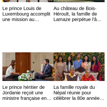
Le prince Louis de
Au château de Bois-
Luxembourg accomplit
Héroult, la famille de
une mission au
Lamaze perpétue l’âme
Mexique pour réduire
d’une demeure
les inégalités d’apprent
historique
...
Le prince héritier de
La famille royale du
Jordanie reçoit une
Népal réunie pour
ministre française en
célébrer la 80e année
audience
du roi Gyanendra