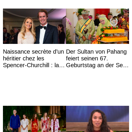
Naissance secrète d’un
Der Sultan von Pahang
héritier chez les
feiert seinen 67.
Spencer-Churchill : la
Geburtstag an der Seite
marquise de Blandford
von Königin Azizah, die
a accouché du ...
das Staatsdiadem trägt