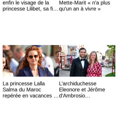
enfin le visage de la
Mette-Marit « n’a plus
princesse Lilibet, sa fille
qu’un an à vivre »
de 4 ans et demi
La princesse Lalla
L’archiduchesse
Salma du Maroc
Eleonore et Jérôme
repérée en vacances à
d’Ambrosio
Capri avec les enfants
agrandissent la famille
du roi Mohammed VI
impériale d’Autriche