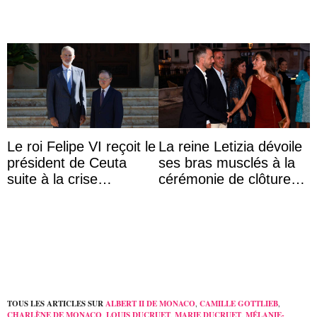
Le roi Felipe VI reçoit le
La reine Letizia dévoile
président de Ceuta
ses bras musclés à la
suite à la crise
cérémonie de clôture
migratoire
du festival du film de
Majorque
TOUS LES ARTICLES SUR
ALBERT II DE MONACO
,
CAMILLE GOTTLIEB
,
CHARLÈNE DE MONACO
,
LOUIS DUCRUET
,
MARIE DUCRUET
,
MÉLANIE-