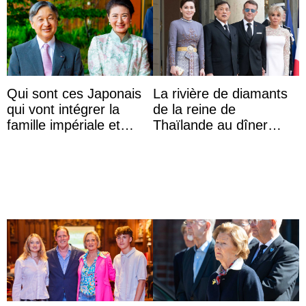
Qui sont ces Japonais
La rivière de diamants
qui vont intégrer la
de la reine de
famille impériale et
Thaïlande au dîner
l’ordre de succession
d’État d’Emmanuel
au trône ?
Macron en l’h ...