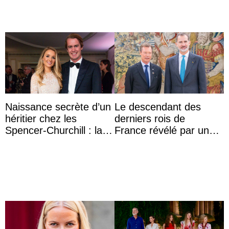
Naissance secrète d’un
Le descendant des
héritier chez les
derniers rois de
Spencer-Churchill : la
France révélé par un
marquise de Blandford
test ADN : découverte
a accouché du ...
d’une nouvelle branche
...