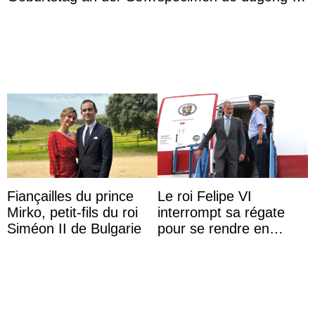
von Königin Azizah, die
captivité au Japon à
das Staatsdiadem trägt
l’aquarium de Toba
Fiançailles du prince
Le roi Felipe VI
Mirko, petit-fils du roi
interrompt sa régate
Siméon II de Bulgarie
pour se rendre en
Colombie