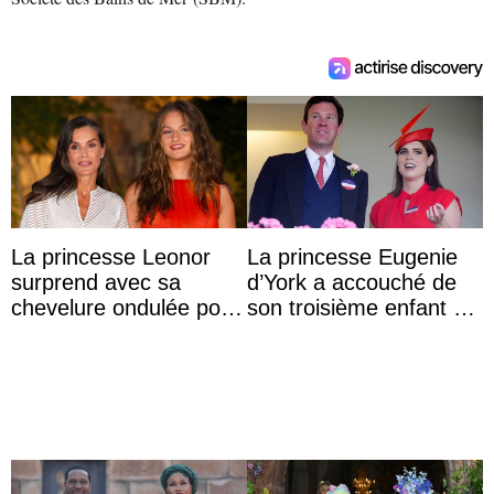
La princesse Leonor
La princesse Eugenie
surprend avec sa
d’York a accouché de
chevelure ondulée pour
son troisième enfant et
accompagner sa famille
partage une première
à une réception à
photo
Majorque