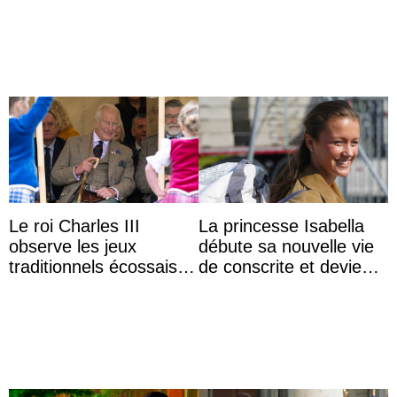
thaïlandaises
Le roi Charles III
La princesse Isabella
observe les jeux
débute sa nouvelle vie
traditionnels écossais
de conscrite et devient
en buvant un scotch
la première princesse
danoise à accom ...