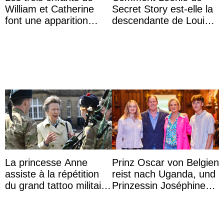
William et Catherine
Secret Story est-elle la
font une apparition
descendante de Louis
surprise aux
XV ?
Commonwealth Games
La princesse Anne
Prinz Oscar von Belgien
assiste à la répétition
reist nach Uganda, und
du grand tattoo militaire
Prinzessin Joséphine
d’Édimbourg
möchte Anwältin
werden