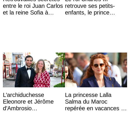
entre le roi Juan Carlos
retrouve ses petits-
et la reine Sofia à
enfants, le prince
Majorque le temps d’un
Archie et la princesse
dîner ave ...
Lilibet, pour la première
...
L’archiduchesse
La princesse Lalla
Eleonore et Jérôme
Salma du Maroc
d’Ambrosio
repérée en vacances à
agrandissent la famille
Capri avec les enfants
impériale d’Autriche
du roi Mohammed VI