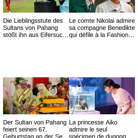
Die Lieblingsstute des
Le comte Nikolai admire
Sultans von Pahang
sa compagne Benedikte
stößt ihn aus Eifersucht
qui défile à la Fashion
auf Königin Azizah
Week de Copenhague
Aminah an
Der Sultan von Pahang
La princesse Aiko
feiert seinen 67.
admire le seul
Geburtstag an der Seite
spécimen de dugong en