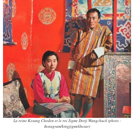
La reine Kesang Choden et le roi Jigme Dorji Wangchuck (photo :
Instagram/kingjigmekhesar)