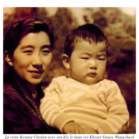
La reine Kesang Choden avec son fils, le futur roi Khesar Singye Wangchuck