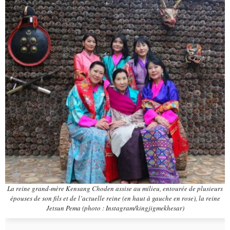
La reine grand-mère Kensang Choden assise au milieu, entourée de plusieurs
épouses de son fils et de l’actuelle reine (en haut à gauche en rose), la reine
Jetsun Pema
(photo : Instagram/kingjigmekhesar)