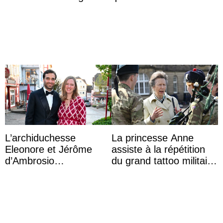
Week de Copenhague
L’archiduchesse
La princesse Anne
Eleonore et Jérôme
assiste à la répétition
d’Ambrosio
du grand tattoo militaire
agrandissent la famille
d’Édimbourg
impériale d’Autriche