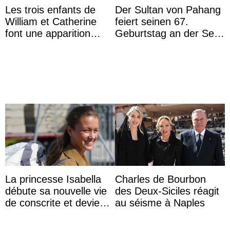
Les trois enfants de
Der Sultan von Pahang
William et Catherine
feiert seinen 67.
font une apparition
Geburtstag an der Seite
surprise aux
von Königin Azizah, die
Commonwealth Games
das Staatsdiadem trägt
La princesse Isabella
Charles de Bourbon
débute sa nouvelle vie
des Deux-Siciles réagit
de conscrite et devient
au séisme à Naples
la première princesse
danoise à accom ...