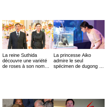
La reine Suthida
La princesse Aiko
découvre une variété
admire le seul
de roses à son nom
spécimen de dugong en
lors d’une sortie avec le
captivité au Japon à
roi de Thaïlande
l’aquarium de Toba