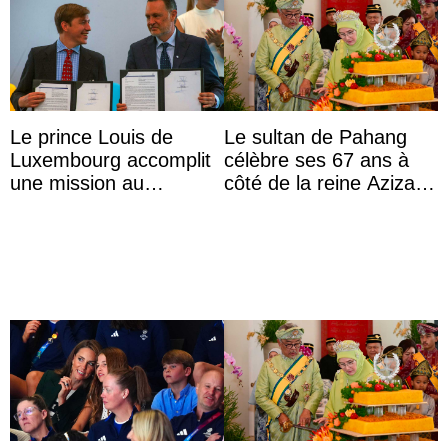
Le prince Louis de
Le sultan de Pahang
Luxembourg accomplit
célèbre ses 67 ans à
une mission au
côté de la reine Azizah
Mexique pour réduire
qui porte le diadème
les inégalités d’apprent
d’État
...