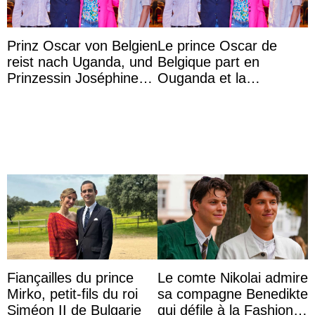
Prinz Oscar von Belgien
Le prince Oscar de
reist nach Uganda, und
Belgique part en
Prinzessin Joséphine
Ouganda et la
möchte Anwältin
princesse Joséphine
werden
veut devenir avocate
Fiançailles du prince
Le comte Nikolai admire
Mirko, petit-fils du roi
sa compagne Benedikte
Siméon II de Bulgarie
qui défile à la Fashion