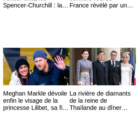
Spencer-Churchill : la
France révélé par un
marquise de Blandford
test ADN : découverte
a accouché du ...
d’une nouvelle branche
...
Meghan Markle dévoile
La rivière de diamants
enfin le visage de la
de la reine de
princesse Lilibet, sa fille
Thaïlande au dîner
de 4 ans et demi
d’État d’Emmanuel
Macron en l’h ...