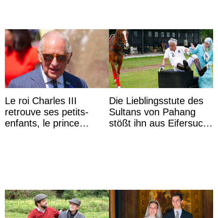
Le roi Charles III
Die Lieblingsstute des
retrouve ses petits-
Sultans von Pahang
enfants, le prince
stößt ihn aus Eifersucht
Archie et la princesse
auf Königin Azizah
Lilibet, pour la première
Aminah an
...