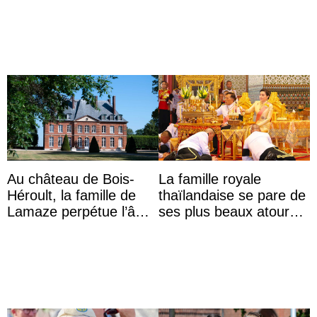
Aminah
Au château de Bois-
La famille royale
Héroult, la famille de
thaïlandaise se pare de
Lamaze perpétue l’âme
ses plus beaux atours
d’une demeure
pour célébrer les 74
historique
ans du roi Rama X