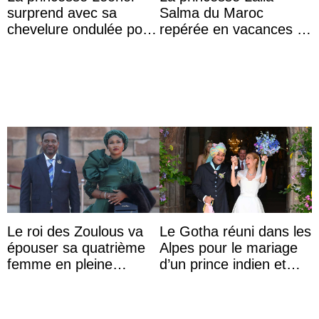
surprend avec sa
Salma du Maroc
chevelure ondulée pour
repérée en vacances à
accompagner sa famille
Capri avec les enfants
à une réception à
du roi Mohammed VI
Majorque
Le roi des Zoulous va
Le Gotha réuni dans les
épouser sa quatrième
Alpes pour le mariage
femme en pleine
d’un prince indien et
polémique conjugale
d’une comtesse
descendante ...