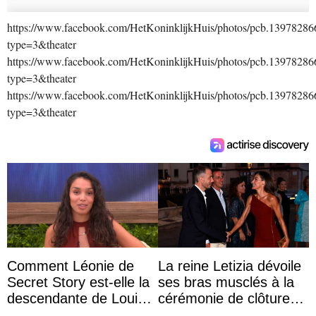
https://www.facebook.com/HetKoninklijkHuis/photos/pcb.139782
type=3&theater
https://www.facebook.com/HetKoninklijkHuis/photos/pcb.139782
type=3&theater
https://www.facebook.com/HetKoninklijkHuis/photos/pcb.139782
type=3&theater
Comment Léonie de
La reine Letizia dévoile
Secret Story est-elle la
ses bras musclés à la
descendante de Louis
cérémonie de clôture
XV ?
du festival du film de