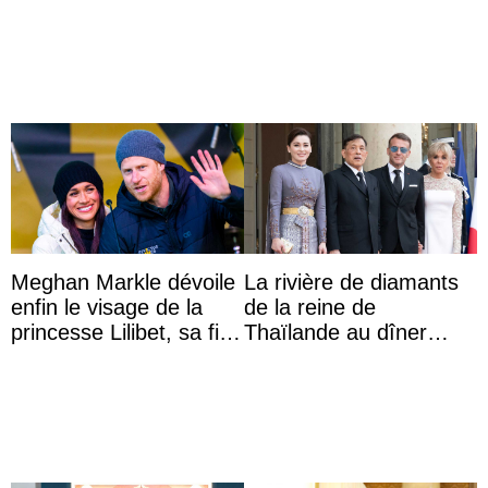
Majorque
Meghan Markle dévoile
La rivière de diamants
enfin le visage de la
de la reine de
princesse Lilibet, sa fille
Thaïlande au dîner
de 4 ans et demi
d’État d’Emmanuel
Macron en l’h ...