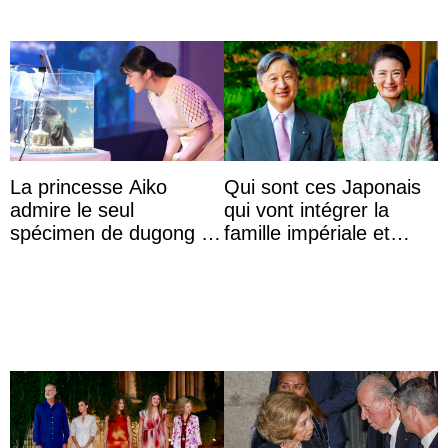
La princesse Aiko
Qui sont ces Japonais
admire le seul
qui vont intégrer la
spécimen de dugong en
famille impériale et
captivité au Japon à
l’ordre de succession
l’aquarium de Toba
au trône ?