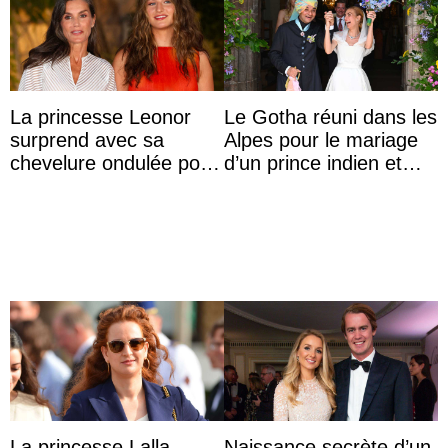
La princesse Leonor
Le Gotha réuni dans les
surprend avec sa
Alpes pour le mariage
chevelure ondulée pour
d’un prince indien et
accompagner sa famille
d’une comtesse
à une réception à
descendante ...
Majorque
La princesse Lalla
Naissance secrète d’un