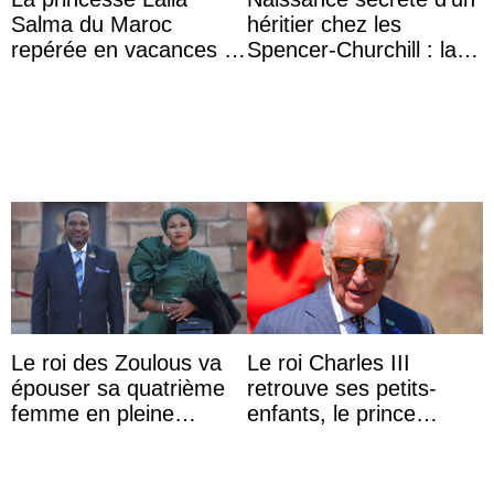
Salma du Maroc
héritier chez les
repérée en vacances à
Spencer-Churchill : la
Capri avec les enfants
marquise de Blandford
du roi Mohammed VI
a accouché du ...
Le roi des Zoulous va
Le roi Charles III
épouser sa quatrième
retrouve ses petits-
femme en pleine
enfants, le prince
polémique conjugale
Archie et la princesse
Lilibet, pour la première
...