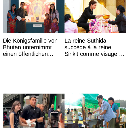
Die Königsfamilie von
La reine Suthida
Bhutan unternimmt
succède à la reine
einen öffentlichen
Sirikit comme visage de
Auftritt zu Ehren des
la Journée des femmes
Vermächtnisses des
thaïlandaises
ehemal ...