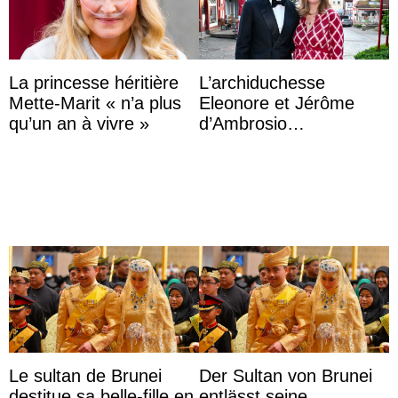
La princesse héritière
L’archiduchesse
Mette-Marit « n’a plus
Eleonore et Jérôme
qu’un an à vivre »
d’Ambrosio
agrandissent la famille
impériale d’Autriche
Le sultan de Brunei
Der Sultan von Brunei
destitue sa belle-fille en
entlässt seine