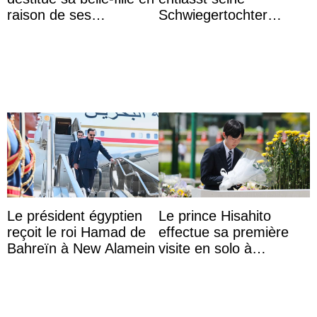
raison de ses
Schwiegertochter
agissements
wegen ihres
inappropriés
unangemessenen
Verhaltens
Le président égyptien
Le prince Hisahito
reçoit le roi Hamad de
effectue sa première
Bahreïn à New Alamein
visite en solo à
Hiroshima