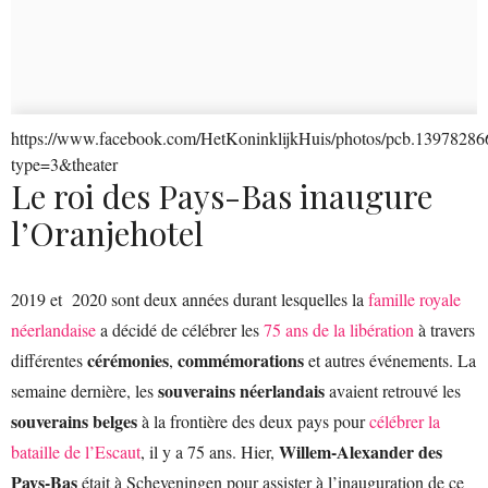
https://www.facebook.com/HetKoninklijkHuis/photos/pcb.139782
type=3&theater
Le roi des Pays-Bas inaugure
l’Oranjehotel
2019 et 2020 sont deux années durant lesquelles la
famille royale
néerlandaise
a décidé de célébrer les
75 ans de la libération
à travers
cérémonies
commémorations
différentes
,
et autres événements. La
souverains néerlandais
semaine dernière, les
avaient retrouvé les
souverains belges
à la frontière des deux pays pour
célébrer la
Willem-Alexander des
bataille de l’Escaut
, il y a 75 ans. Hier,
Pays-Bas
était à Scheveningen pour assister à l’inauguration de ce