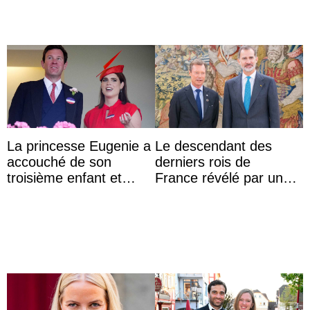
La princesse Eugenie a
Le descendant des
accouché de son
derniers rois de
troisième enfant et
France révélé par un
partage une première
test ADN : découverte
photo
d’une nouvelle branche
...