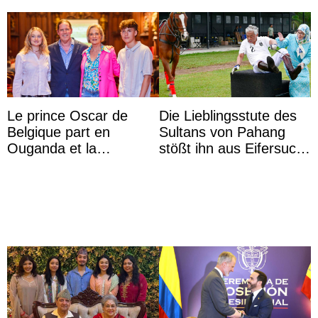
Le prince Oscar de
Die Lieblingsstute des
Belgique part en
Sultans von Pahang
Ouganda et la
stößt ihn aus Eifersucht
princesse Joséphine
auf Königin Azizah
veut devenir avocate
Aminah an