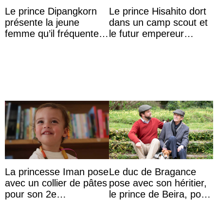
Le prince Dipangkorn
Le prince Hisahito dort
présente la jeune
dans un camp scout et
femme qu’il fréquente à
le futur empereur
des passants médusés
prépare le petit-
dans la rue
déjeuner à l’aurore
La princesse Iman pose
Le duc de Bragance
avec un collier de pâtes
pose avec son héritier,
pour son 2e
le prince de Beira, pour
anniversaire
ses 30 ans