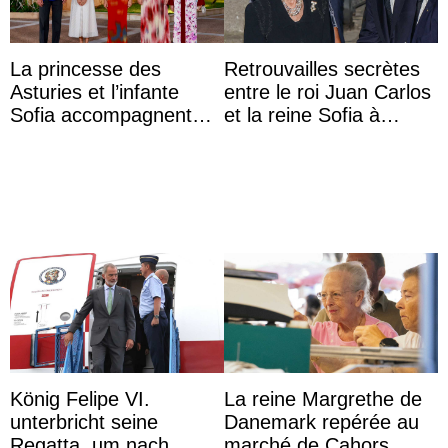
La princesse des
Retrouvailles secrètes
Asturies et l’infante
entre le roi Juan Carlos
Sofia accompagnent
et la reine Sofia à
leurs parents et la reine
Majorque le temps d’un
Sofia à la récep ...
dîner ave ...
König Felipe VI.
La reine Margrethe de
unterbricht seine
Danemark repérée au
Regatta, um nach
marché de Cahors