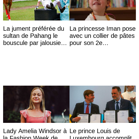
La jument préférée du
La princesse Iman pose
sultan de Pahang le
avec un collier de pâtes
bouscule par jalousie
pour son 2e
envers la reine Azizah
anniversaire
Aminah
Lady Amelia Windsor à
Le prince Louis de
la Fashion Week de
Luxembourg accomplit