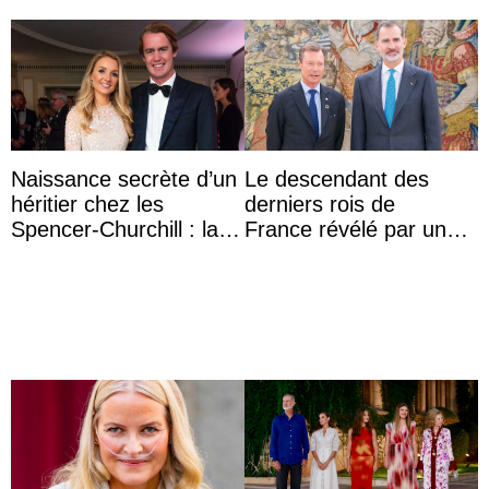
Naissance secrète d’un
Le descendant des
héritier chez les
derniers rois de
Spencer-Churchill : la
France révélé par un
marquise de Blandford
test ADN : découverte
a accouché du ...
d’une nouvelle branche
...