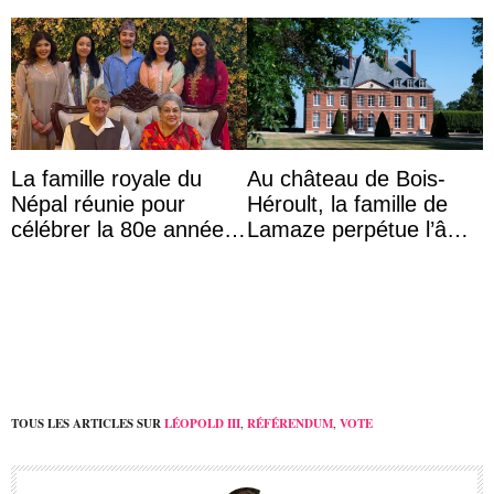
La famille royale du
Au château de Bois-
Népal réunie pour
Héroult, la famille de
célébrer la 80e année
Lamaze perpétue l’âme
du roi Gyanendra
d’une demeure
historique
TOUS LES ARTICLES SUR
LÉOPOLD III
,
RÉFÉRENDUM
,
VOTE