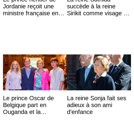
Jordanie reçoit une
succède à la reine
ministre française en
Sirikit comme visage de
audience
la Journée des femmes
thaïlandaises
Le prince Oscar de
La reine Sonja fait ses
Belgique part en
adieux à son ami
Ouganda et la
d’enfance
princesse Joséphine
veut devenir avocate