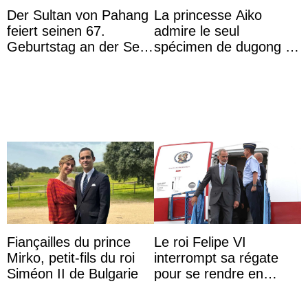
Der Sultan von Pahang
La princesse Aiko
feiert seinen 67.
admire le seul
Geburtstag an der Seite
spécimen de dugong en
von Königin Azizah, die
captivité au Japon à
das Staatsdiadem trägt
l’aquarium de Toba
Fiançailles du prince
Le roi Felipe VI
Mirko, petit-fils du roi
interrompt sa régate
Siméon II de Bulgarie
pour se rendre en
Colombie