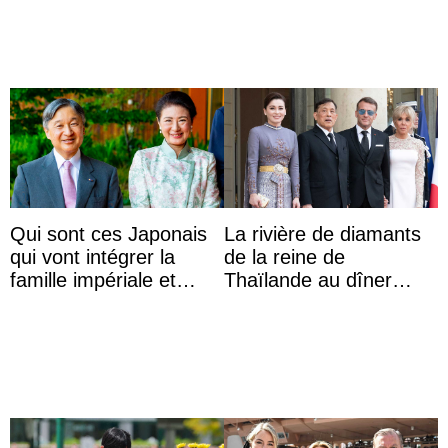
Qui sont ces Japonais
La rivière de diamants
qui vont intégrer la
de la reine de
famille impériale et
Thaïlande au dîner
l’ordre de succession
d’État d’Emmanuel
au trône ?
Macron en l’h ...