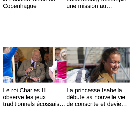
Copenhague
une mission au
Mexique pour réduire
les inégalités d’apprent
...
Le roi Charles III
La princesse Isabella
observe les jeux
débute sa nouvelle vie
traditionnels écossais
de conscrite et devient
en buvant un scotch
la première princesse
danoise à accom ...