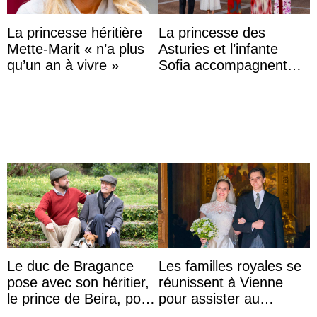
La princesse héritière
La princesse des
Mette-Marit « n’a plus
Asturies et l’infante
qu’un an à vivre »
Sofia accompagnent
leurs parents et la reine
Sofia à la récep ...
Le duc de Bragance
Les familles royales se
pose avec son héritier,
réunissent à Vienne
le prince de Beira, pour
pour assister au
ses 30 ans
mariage de