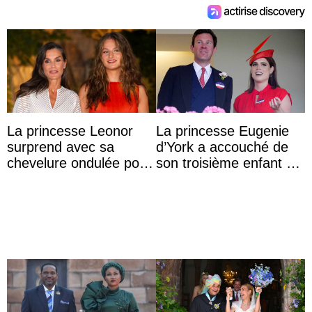
La princesse Leonor
La princesse Eugenie
surprend avec sa
d’York a accouché de
chevelure ondulée pour
son troisième enfant et
accompagner sa famille
partage une première
à une réception à
photo
Majorque