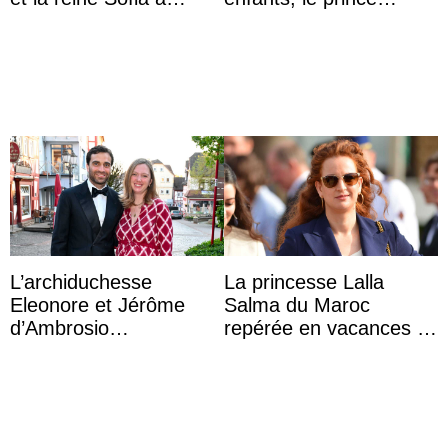
Majorque le temps d’un
Archie et la princesse
dîner ave ...
Lilibet, pour la première
...
L’archiduchesse
La princesse Lalla
Eleonore et Jérôme
Salma du Maroc
d’Ambrosio
repérée en vacances à
agrandissent la famille
Capri avec les enfants
impériale d’Autriche
du roi Mohammed VI