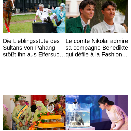
Die Lieblingsstute des
Le comte Nikolai admire
Sultans von Pahang
sa compagne Benedikte
stößt ihn aus Eifersucht
qui défile à la Fashion
auf Königin Azizah
Week de Copenhague
Aminah an