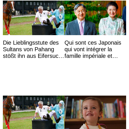
Die Lieblingsstute des
Qui sont ces Japonais
Sultans von Pahang
qui vont intégrer la
stößt ihn aus Eifersucht
famille impériale et
auf Königin Azizah
l’ordre de succession
Aminah an
au trône ?