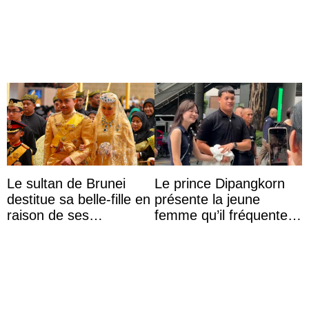
Kolumbien zu reisen
captivité au Japon à
l’aquarium de Toba
Le sultan de Brunei
Le prince Dipangkorn
destitue sa belle-fille en
présente la jeune
raison de ses
femme qu’il fréquente à
agissements
des passants médusés
inappropriés
dans la rue