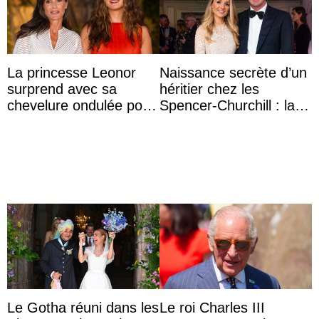
La princesse Leonor
Naissance secrète d’un
surprend avec sa
héritier chez les
chevelure ondulée pour
Spencer-Churchill : la
accompagner sa famille
marquise de Blandford
à une réception à
a accouché du ...
Majorque
Le Gotha réuni dans les
Le roi Charles III