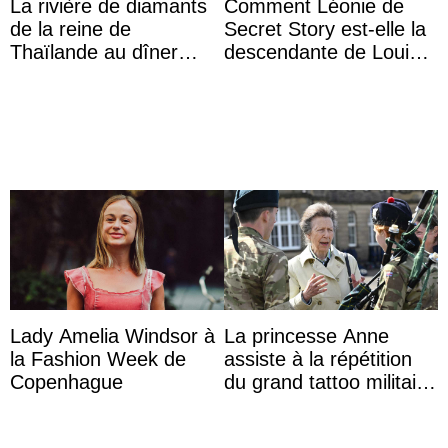
La rivière de diamants
Comment Léonie de
de la reine de
Secret Story est-elle la
Thaïlande au dîner
descendante de Louis
d’État d’Emmanuel
XV ?
Macron en l’h ...
Lady Amelia Windsor à
La princesse Anne
la Fashion Week de
assiste à la répétition
Copenhague
du grand tattoo militaire
d’Édimbourg