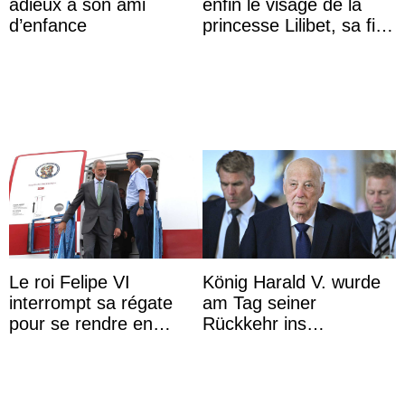
adieux à son ami
enfin le visage de la
d’enfance
princesse Lilibet, sa fille
de 4 ans et demi
Le roi Felipe VI
König Harald V. wurde
interrompt sa régate
am Tag seiner
pour se rendre en
Rückkehr ins
Colombie
Krankenhaus gebracht