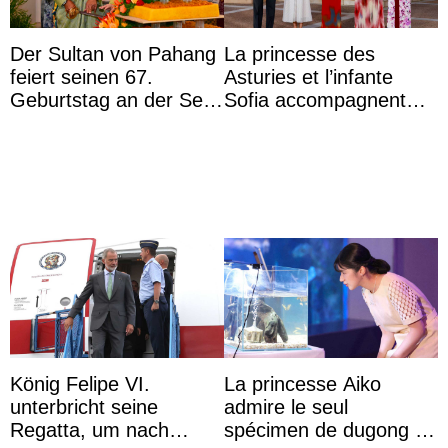
Der Sultan von Pahang
La princesse des
feiert seinen 67.
Asturies et l’infante
Geburtstag an der Seite
Sofia accompagnent
von Königin Azizah, die
leurs parents et la reine
das Staatsdiadem trägt
Sofia à la récep ...
König Felipe VI.
La princesse Aiko
unterbricht seine
admire le seul
Regatta, um nach
spécimen de dugong en