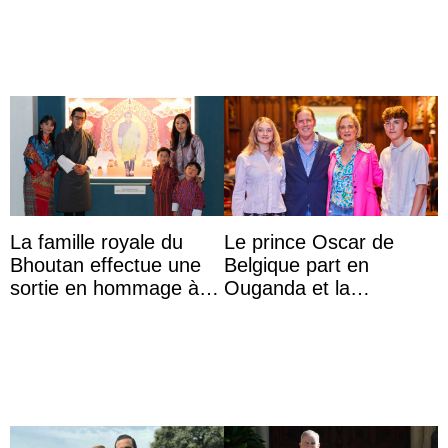
Majorque
werden
La famille royale du
Le prince Oscar de
Bhoutan effectue une
Belgique part en
sortie en hommage à
Ouganda et la
l’héritage de l’ancien
princesse Joséphine
Roi
veut devenir avocate