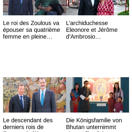
Le roi des Zoulous va
L’archiduchesse
épouser sa quatrième
Eleonore et Jérôme
femme en pleine
d’Ambrosio
polémique conjugale
agrandissent la famille
impériale d’Autriche
Le descendant des
Die Königsfamilie von
derniers rois de
Bhutan unternimmt