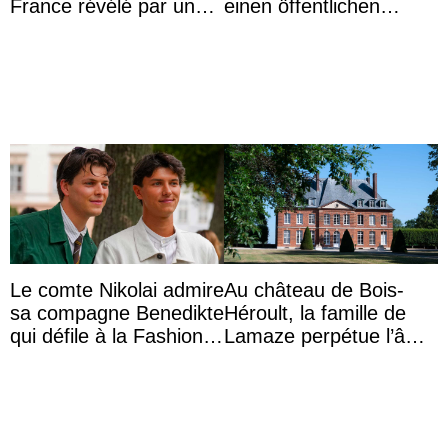
France révélé par un
einen öffentlichen
test ADN : découverte
Auftritt zu Ehren des
d’une nouvelle branche
Vermächtnisses des
...
ehemal ...
Le comte Nikolai admire
Au château de Bois-
sa compagne Benedikte
Héroult, la famille de
qui défile à la Fashion
Lamaze perpétue l’âme
Week de Copenhague
d’une demeure
historique