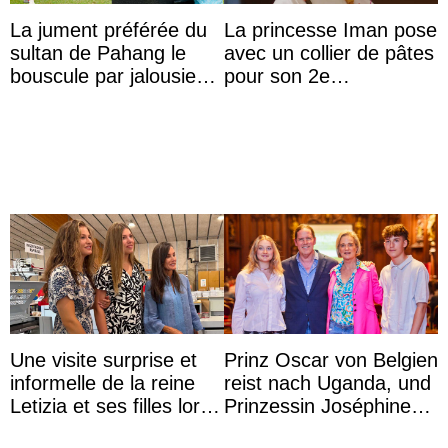
La jument préférée du
La princesse Iman pose
sultan de Pahang le
avec un collier de pâtes
bouscule par jalousie
pour son 2e
envers la reine Azizah
anniversaire
Aminah
Une visite surprise et
Prinz Oscar von Belgien
informelle de la reine
reist nach Uganda, und
Letizia et ses filles lors
Prinzessin Joséphine
de leurs vacances à
möchte Anwältin