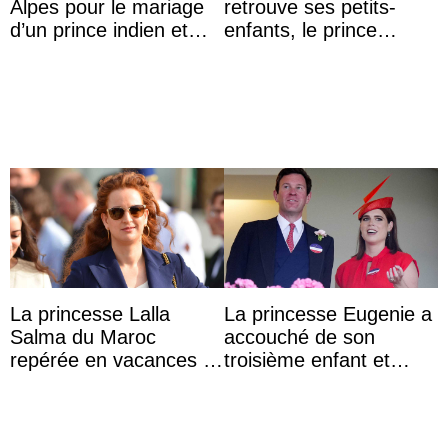
Alpes pour le mariage
retrouve ses petits-
d’un prince indien et
enfants, le prince
d’une comtesse
Archie et la princesse
descendante ...
Lilibet, pour la première
...
La princesse Lalla
La princesse Eugenie a
Salma du Maroc
accouché de son
repérée en vacances à
troisième enfant et
Capri avec les enfants
partage une première
du roi Mohammed VI
photo