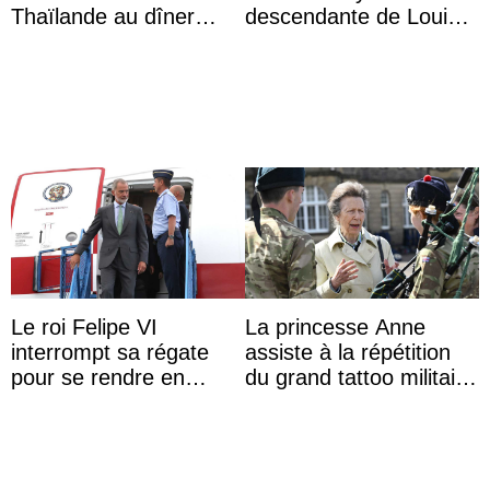
Thaïlande au dîner
descendante de Louis
d’État d’Emmanuel
XV ?
Macron en l’h ...
Le roi Felipe VI
La princesse Anne
interrompt sa régate
assiste à la répétition
pour se rendre en
du grand tattoo militaire
Colombie
d’Édimbourg