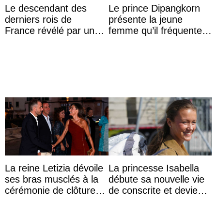
Le descendant des
Le prince Dipangkorn
derniers rois de
présente la jeune
France révélé par un
femme qu’il fréquente à
test ADN : découverte
des passants médusés
d’une nouvelle branche
dans la rue
...
La reine Letizia dévoile
La princesse Isabella
ses bras musclés à la
débute sa nouvelle vie
cérémonie de clôture
de conscrite et devient
du festival du film de
la première princesse
Majorque
danoise à accom ...