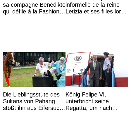
sa compagne Benedikte
informelle de la reine
qui défile à la Fashion
Letizia et ses filles lors
Week de Copenhague
de leurs vacances à
Majorque
Die Lieblingsstute des
König Felipe VI.
Sultans von Pahang
unterbricht seine
stößt ihn aus Eifersucht
Regatta, um nach
auf Königin Azizah
Kolumbien zu reisen
Aminah an