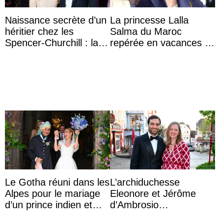
Naissance secrète d’un
La princesse Lalla
héritier chez les
Salma du Maroc
Spencer-Churchill : la
repérée en vacances à
marquise de Blandford
Capri avec les enfants
a accouché du ...
du roi Mohammed VI
Le Gotha réuni dans les
L’archiduchesse
Alpes pour le mariage
Eleonore et Jérôme
d’un prince indien et
d’Ambrosio
d’une comtesse
agrandissent la famille