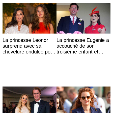
La princesse Leonor
La princesse Eugenie a
surprend avec sa
accouché de son
chevelure ondulée pour
troisième enfant et
accompagner sa famille
partage une première
à une réception à
photo
Majorque