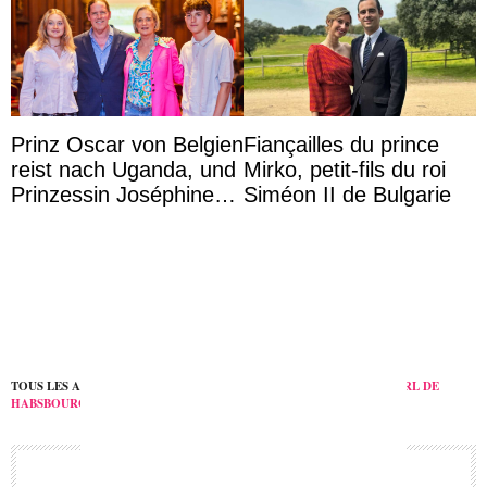
Prinz Oscar von Belgien
Fiançailles du prince
reist nach Uganda, und
Mirko, petit-fils du roi
Prinzessin Joséphine
Siméon II de Bulgarie
möchte Anwältin
werden
TOUS LES ARTICLES SUR
ANNIVERSAIRE
,
DISCOURS
,
EUROPE
,
KARL DE
HABSBOURG-LORRAINE