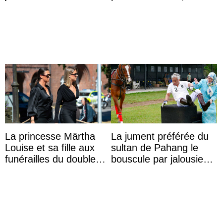
de 4 ans et demi
La princesse Märtha
La jument préférée du
Louise et sa fille aux
sultan de Pahang le
funérailles du double
bouscule par jalousie
champion olympique
envers la reine Azizah
Olaf Tufte
Aminah