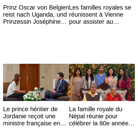
Prinz Oscar von Belgien
Les familles royales se
reist nach Uganda, und
réunissent à Vienne
Prinzessin Joséphine
pour assister au
möchte Anwältin
mariage de
werden
l’archiduchesse Isabel
Le prince héritier de
La famille royale du
Jordanie reçoit une
Népal réunie pour
ministre française en
célébrer la 80e année
audience
du roi Gyanendra