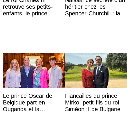
retrouve ses petits-
héritier chez les
enfants, le prince
Spencer-Churchill : la
Archie et la princesse
marquise de Blandford
Lilibet, pour la première
a accouché du ...
...
Le prince Oscar de
Fiançailles du prince
Belgique part en
Mirko, petit-fils du roi
Ouganda et la
Siméon II de Bulgarie
princesse Joséphine
veut devenir avocate