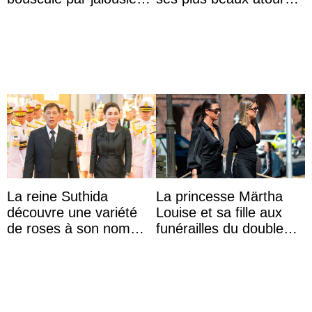
envers la reine Azizah
pour célébrer les 74
Aminah
ans du roi Rama X
La reine Suthida
La princesse Märtha
découvre une variété
Louise et sa fille aux
de roses à son nom
funérailles du double
lors d’une sortie avec le
champion olympique
roi de Thaïlande
Olaf Tufte