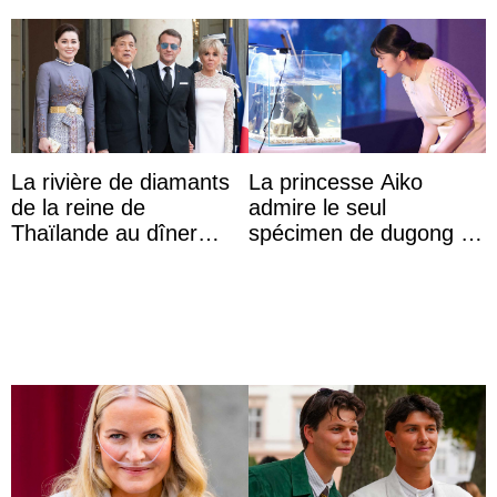
La rivière de diamants
La princesse Aiko
de la reine de
admire le seul
Thaïlande au dîner
spécimen de dugong en
d’État d’Emmanuel
captivité au Japon à
Macron en l’h ...
l’aquarium de Toba