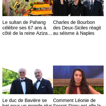
Le sultan de Pahang
Charles de Bourbon
célèbre ses 67 ans à
des Deux-Siciles réagit
côté de la reine Azizah
au séisme à Naples
qui porte le diadème
d’État
Le duc de Bavière se
Comment Léonie de
bat pour un monde plus
Secret Story est-elle la