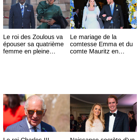
Le roi des Zoulous va
Le mariage de la
épouser sa quatrième
comtesse Emma et du
femme en pleine
comte Mauritz en
polémique conjugale
présence des archiducs
d’Autriche
Le roi Charles III
Naissance secrète d’un