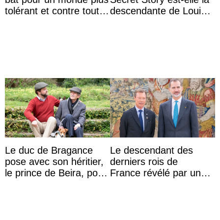
tolérant et contre toute
descendante de Louis
forme d’exclusion
XV ?
Le duc de Bragance
Le descendant des
pose avec son héritier,
derniers rois de
le prince de Beira, pour
France révélé par un
ses 30 ans
test ADN : découverte
d’une nouvelle branche
...