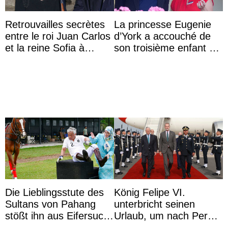
Retrouvailles secrètes
La princesse Eugenie
entre le roi Juan Carlos
d’York a accouché de
et la reine Sofia à
son troisième enfant et
Majorque le temps d’un
partage une première
dîner ave ...
photo
Die Lieblingsstute des
König Felipe VI.
Sultans von Pahang
unterbricht seinen
stößt ihn aus Eifersucht
Urlaub, um nach Peru
auf Königin Azizah
zu reisen