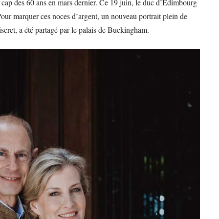
 le cap des 60 ans en mars dernier. Ce 19 juin, le duc d’Édimbourg
our marquer ces noces d’argent, un nouveau portrait plein de
iscret, a été partagé par le palais de Buckingham.