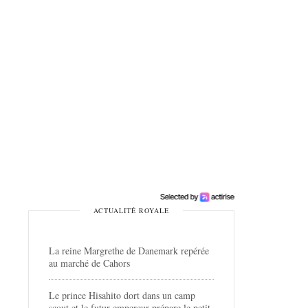
ACTUALITÉ ROYALE
La reine Margrethe de Danemark repérée
au marché de Cahors
Le prince Hisahito dort dans un camp
scout et le futur empereur prépare le petit-