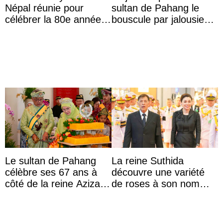
Népal réunie pour
sultan de Pahang le
célébrer la 80e année
bouscule par jalousie
du roi Gyanendra
envers la reine Azizah
Aminah
Le sultan de Pahang
La reine Suthida
célèbre ses 67 ans à
découvre une variété
côté de la reine Azizah
de roses à son nom
qui porte le diadème
lors d’une sortie avec le
d’État
roi de Thaïlande