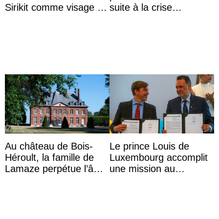
Sirikit comme visage de
suite à la crise
la Journée des femmes
migratoire
thaïlandaises
Au château de Bois-
Le prince Louis de
Héroult, la famille de
Luxembourg accomplit
Lamaze perpétue l’âme
une mission au
d’une demeure
Mexique pour réduire
historique
les inégalités d’apprent
...