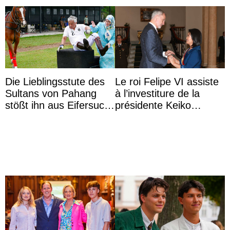
Die Lieblingsstute des
Le roi Felipe VI assiste
Sultans von Pahang
à l’investiture de la
stößt ihn aus Eifersucht
présidente Keiko
auf Königin Azizah
Fujimori au Pérou
Aminah an