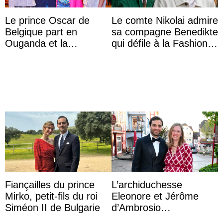
Le prince Oscar de
Le comte Nikolai admire
Belgique part en
sa compagne Benedikte
Ouganda et la
qui défile à la Fashion
princesse Joséphine
Week de Copenhague
veut devenir avocate
Fiançailles du prince
L’archiduchesse
Mirko, petit-fils du roi
Eleonore et Jérôme
Siméon II de Bulgarie
d’Ambrosio
agrandissent la famille