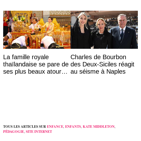
La famille royale
Charles de Bourbon
thaïlandaise se pare de
des Deux-Siciles réagit
ses plus beaux atours
au séisme à Naples
pour célébrer les 74
ans du roi Rama X
TOUS LES ARTICLES SUR
ENFANCE
,
ENFANTS
,
KATE MIDDLETON
,
PÉDAGOGIE
,
SITE INTERNET