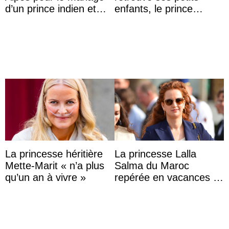
d’un prince indien et
enfants, le prince
d’une comtesse
Archie et la princesse
descendante ...
Lilibet, pour la première
...
La princesse héritière
La princesse Lalla
Mette-Marit « n’a plus
Salma du Maroc
qu’un an à vivre »
repérée en vacances à
Capri avec les enfants
du roi Mohammed VI