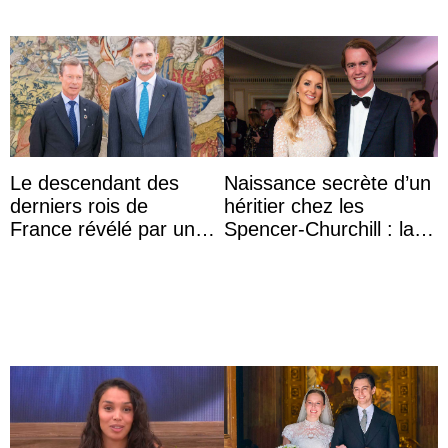
Le descendant des
Naissance secrète d’un
derniers rois de
héritier chez les
France révélé par un
Spencer-Churchill : la
test ADN : découverte
marquise de Blandford
d’une nouvelle branche
a accouché du ...
...