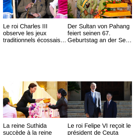
Le roi Charles III
Der Sultan von Pahang
observe les jeux
feiert seinen 67.
traditionnels écossais
Geburtstag an der Seite
en buvant un scotch
von Königin Azizah, die
das Staatsdiadem trägt
La reine Suthida
Le roi Felipe VI reçoit le
succède à la reine
président de Ceuta