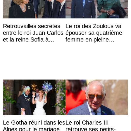
Retrouvailles secrètes
Le roi des Zoulous va
entre le roi Juan Carlos
épouser sa quatrième
et la reine Sofia à
femme en pleine
Majorque le temps d’un
polémique conjugale
dîner ave ...
Le Gotha réuni dans les
Le roi Charles III
Alpes pour le mariage
retrouve ses petits-