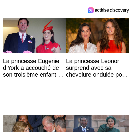
La princesse Eugenie
La princesse Leonor
d’York a accouché de
surprend avec sa
son troisième enfant et
chevelure ondulée pour
partage une première
accompagner sa famille
photo
à une réception à
Majorque