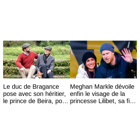
d’État d’Emmanuel
du festival du film de
Macron en l’h ...
Majorque
Le duc de Bragance
Meghan Markle dévoile
pose avec son héritier,
enfin le visage de la
le prince de Beira, pour
princesse Lilibet, sa fille
ses 30 ans
de 4 ans et demi