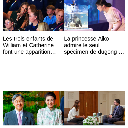
Les trois enfants de
La princesse Aiko
William et Catherine
admire le seul
font une apparition
spécimen de dugong en
surprise aux
captivité au Japon à
Commonwealth Games
l’aquarium de Toba