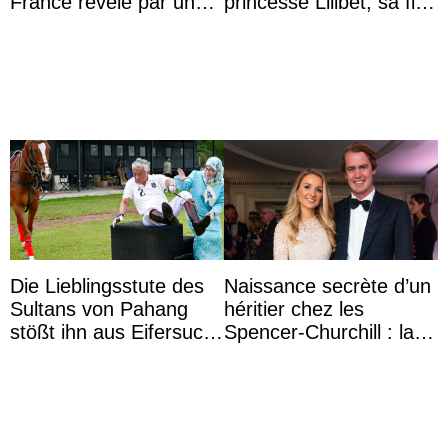
France révélé par un
princesse Lilibet, sa fille
test ADN : découverte
de 4 ans et demi
d’une nouvelle branche
...
Die Lieblingsstute des
Naissance secrète d’un
Sultans von Pahang
héritier chez les
stößt ihn aus Eifersucht
Spencer-Churchill : la
auf Königin Azizah
marquise de Blandford
Aminah an
a accouché du ...