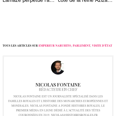
Lamaze perpétue l’âme
côté de la reine Azizah
d’une demeure
qui porte le diadème
historique
d’État
TOUS LES ARTICLES SUR
EMPEREUR NARUHITO
,
PARLEMENT
,
VISITE D'ÉTAT
NICOLAS FONTAINE
RÉDACTEUR EN CHEF
NICOLAS FONTAINE EST UN JOURNALISTE SPÉCIALISÉ DANS LES
FAMILLES ROYALES ET L'HISTOIRE DES MONARCHIES EUROPÉENNES ET
MONDIALES. NICOLAS FONTAINE A FONDÉ HISTOIRES ROYALES, LE
PREMIER MÉDIA EN LIGNE DÉDIÉ À L'ACTUALITÉ DES TÊTES
COURONNÉES EN 2019. NICOLAS@HISTOIRESROYALES.FR