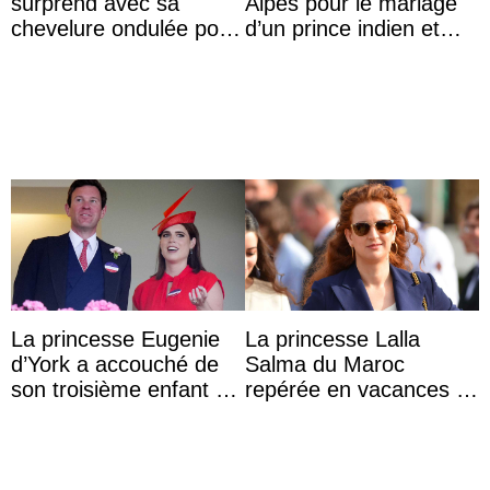
surprend avec sa
Alpes pour le mariage
chevelure ondulée pour
d’un prince indien et
accompagner sa famille
d’une comtesse
à une réception à
descendante ...
Majorque
La princesse Eugenie
La princesse Lalla
d’York a accouché de
Salma du Maroc
son troisième enfant et
repérée en vacances à
partage une première
Capri avec les enfants
photo
du roi Mohammed VI