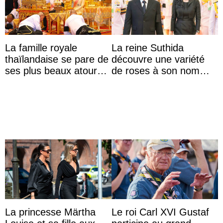
La famille royale
La reine Suthida
thaïlandaise se pare de
découvre une variété
ses plus beaux atours
de roses à son nom
pour célébrer les 74
lors d’une sortie avec le
ans du roi Rama X
roi de Thaïlande
La princesse Märtha
Le roi Carl XVI Gustaf