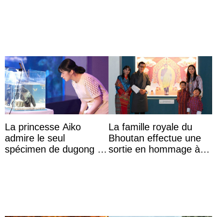
leurs parents et la reine
Week de Copenhague
Sofia à la récep ...
La princesse Aiko
La famille royale du
admire le seul
Bhoutan effectue une
spécimen de dugong en
sortie en hommage à
captivité au Japon à
l’héritage de l’ancien
l’aquarium de Toba
Roi