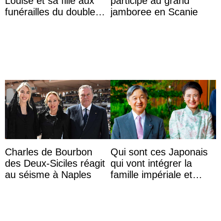
Louise et sa fille aux
participe au grand
funérailles du double
jamboree en Scanie
champion olympique
Olaf Tufte
Charles de Bourbon
Qui sont ces Japonais
des Deux-Siciles réagit
qui vont intégrer la
au séisme à Naples
famille impériale et
l’ordre de succession
au trône ?