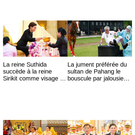
La reine Suthida
La jument préférée du
succède à la reine
sultan de Pahang le
Sirikit comme visage de
bouscule par jalousie
la Journée des femmes
envers la reine Azizah
thaïlandaises
Aminah