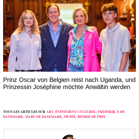
Prinz Oscar von Belgien reist nach Uganda, und
Prinzessin Joséphine möchte Anwältin werden
TOUS LES ARTICLES SUR
ART
,
ÉVÉNEMENT CULTUREL
,
FREDERIK X DE
DANEMARK
,
MARY DE DANEMARK
,
MUSÉE
,
REMISE DE PRIX