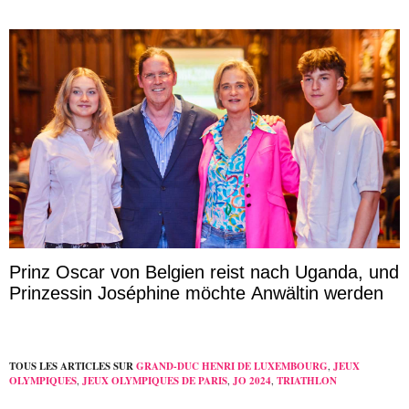
Prinz Oscar von Belgien reist nach Uganda, und
Prinzessin Joséphine möchte Anwältin werden
TOUS LES ARTICLES SUR
GRAND-DUC HENRI DE LUXEMBOURG
,
JEUX
OLYMPIQUES
,
JEUX OLYMPIQUES DE PARIS
,
JO 2024
,
TRIATHLON