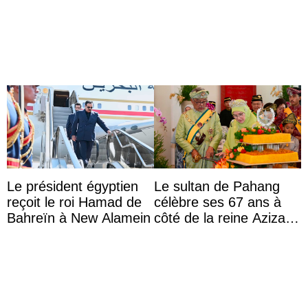
audience
la Journée des femmes
thaïlandaises
Le président égyptien
Le sultan de Pahang
reçoit le roi Hamad de
célèbre ses 67 ans à
Bahreïn à New Alamein
côté de la reine Azizah
qui porte le diadème
d’État