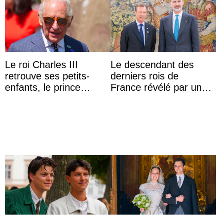
Le roi Charles III
Le descendant des
retrouve ses petits-
derniers rois de
enfants, le prince
France révélé par un
Archie et la princesse
test ADN : découverte
Lilibet, pour la première
d’une nouvelle branche
...
...