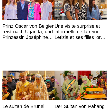
Prinz Oscar von Belgien
Une visite surprise et
reist nach Uganda, und
informelle de la reine
Prinzessin Joséphine
Letizia et ses filles lors
möchte Anwältin
de leurs vacances à
werden
Majorque
Le sultan de Brunei
Der Sultan von Pahang