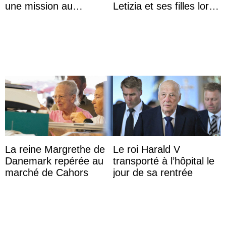
une mission au
Letizia et ses filles lors
Mexique pour réduire
de leurs vacances à
les inégalités d’apprent
Majorque
...
La reine Margrethe de
Le roi Harald V
Danemark repérée au
transporté à l’hôpital le
marché de Cahors
jour de sa rentrée