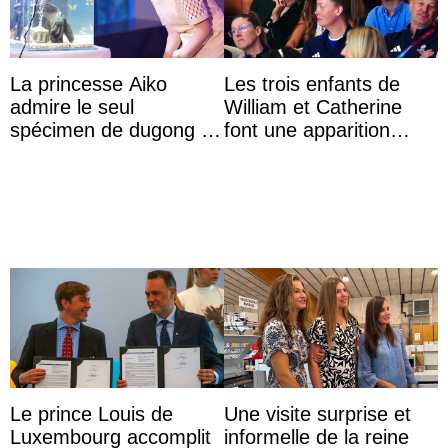
La princesse Aiko
Les trois enfants de
admire le seul
William et Catherine
spécimen de dugong en
font une apparition
captivité au Japon à
surprise aux
l’aquarium de Toba
Commonwealth Games
Le prince Louis de
Une visite surprise et
Luxembourg accomplit
informelle de la reine