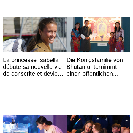
La princesse Isabella
Die Königsfamilie von
débute sa nouvelle vie
Bhutan unternimmt
de conscrite et devient
einen öffentlichen
la première princesse
Auftritt zu Ehren des
danoise à accom ...
Vermächtnisses des
ehemal ...