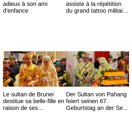
adieux à son ami
assiste à la répétition
d’enfance
du grand tattoo militaire
d’Édimbourg
Le sultan de Brunei
Der Sultan von Pahang
destitue sa belle-fille en
feiert seinen 67.
raison de ses
Geburtstag an der Seite
agissements
von Königin Azizah, die
inappropriés
das Staatsdiadem trägt