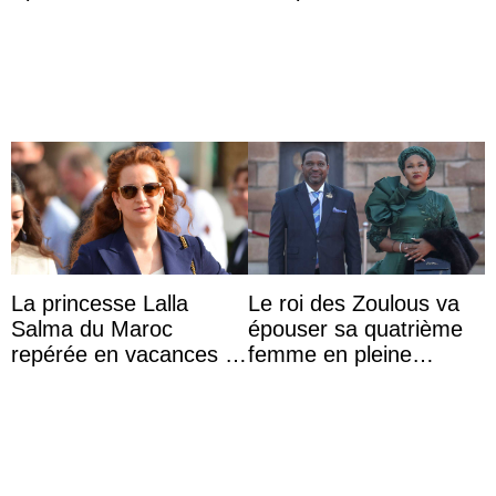
marquise de Blandford
d’une comtesse
a accouché du ...
descendante ...
La princesse Lalla
Le roi des Zoulous va
Salma du Maroc
épouser sa quatrième
repérée en vacances à
femme en pleine
Capri avec les enfants
polémique conjugale
du roi Mohammed VI