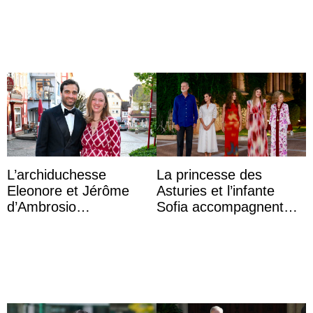
dîner ave ...
d’une nouvelle branche
...
L’archiduchesse
La princesse des
Eleonore et Jérôme
Asturies et l’infante
d’Ambrosio
Sofia accompagnent
agrandissent la famille
leurs parents et la reine
impériale d’Autriche
Sofia à la récep ...