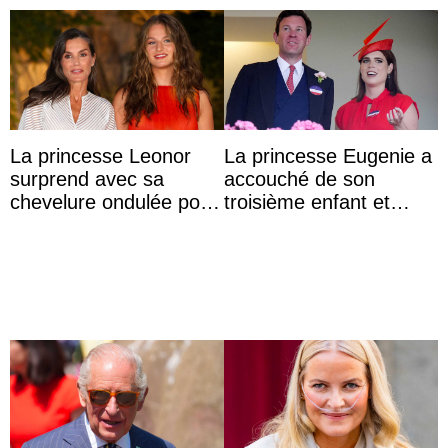
La princesse Leonor
La princesse Eugenie a
surprend avec sa
accouché de son
chevelure ondulée pour
troisième enfant et
accompagner sa famille
partage une première
à une réception à
photo
Majorque