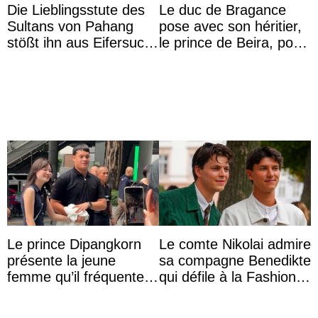
Die Lieblingsstute des
Le duc de Bragance
Sultans von Pahang
pose avec son héritier,
stößt ihn aus Eifersucht
le prince de Beira, pour
auf Königin Azizah
ses 30 ans
Aminah an
Le prince Dipangkorn
Le comte Nikolai admire
présente la jeune
sa compagne Benedikte
femme qu’il fréquente à
qui défile à la Fashion
des passants médusés
Week de Copenhague
dans la rue