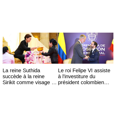
l’héritage de l’ancien
prépare le petit-
Roi
déjeuner à l’aurore
La reine Suthida
Le roi Felipe VI assiste
succède à la reine
à l’investiture du
Sirikit comme visage de
président colombien
la Journée des femmes
Abelardo de la Espriella
thaïlandaises