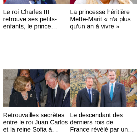
Le roi Charles III
La princesse héritière
retrouve ses petits-
Mette-Marit « n’a plus
enfants, le prince
qu’un an à vivre »
Archie et la princesse
Lilibet, pour la première
...
Retrouvailles secrètes
Le descendant des
entre le roi Juan Carlos
derniers rois de
et la reine Sofia à
France révélé par un
Majorque le temps d’un
test ADN : découverte