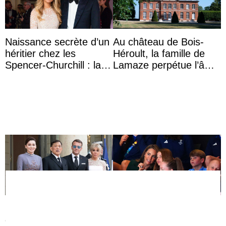
Naissance secrète d’un
Au château de Bois-
héritier chez les
Héroult, la famille de
Spencer-Churchill : la
Lamaze perpétue l’âme
marquise de Blandford
d’une demeure
a accouché du ...
historique
La rivière de diamants
Les trois enfants de
de la reine de
William et Catherine