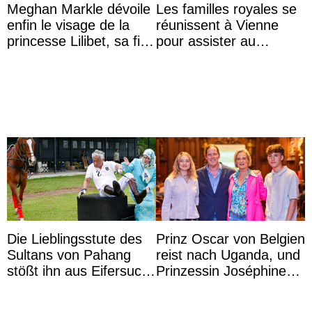
Meghan Markle dévoile
Les familles royales se
enfin le visage de la
réunissent à Vienne
princesse Lilibet, sa fille
pour assister au
de 4 ans et demi
mariage de
l’archiduchesse Isabel
Die Lieblingsstute des
Prinz Oscar von Belgien
Sultans von Pahang
reist nach Uganda, und
stößt ihn aus Eifersucht
Prinzessin Joséphine
auf Königin Azizah
möchte Anwältin
Aminah an
werden