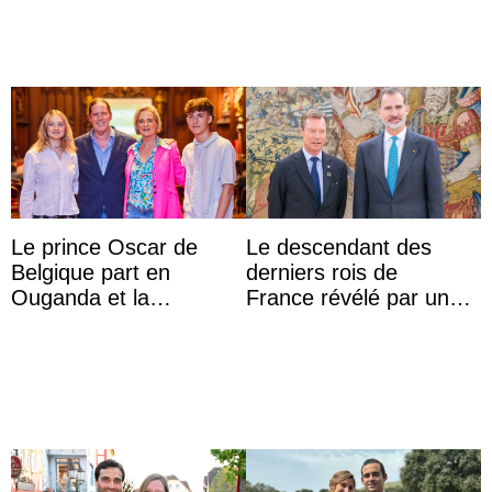
Le prince Oscar de
Le descendant des
Belgique part en
derniers rois de
Ouganda et la
France révélé par un
princesse Joséphine
test ADN : découverte
veut devenir avocate
d’une nouvelle branche
...