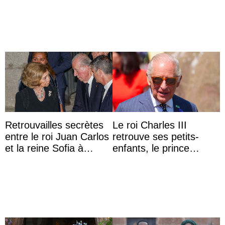
photo
à une réception à
Majorque
Retrouvailles secrètes
Le roi Charles III
entre le roi Juan Carlos
retrouve ses petits-
et la reine Sofia à
enfants, le prince
Majorque le temps d’un
Archie et la princesse
dîner ave ...
Lilibet, pour la première
...