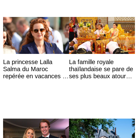
La princesse Lalla
La famille royale
Salma du Maroc
thaïlandaise se pare de
repérée en vacances à
ses plus beaux atours
Capri avec les enfants
pour célébrer les 74
du roi Mohammed VI
ans du roi Rama X