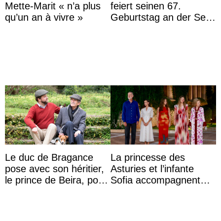
Mette-Marit « n’a plus
feiert seinen 67.
qu’un an à vivre »
Geburtstag an der Seite
von Königin Azizah, die
das Staatsdiadem trägt
Le duc de Bragance
La princesse des
pose avec son héritier,
Asturies et l’infante
le prince de Beira, pour
Sofia accompagnent
ses 30 ans
leurs parents et la reine
Sofia à la récep ...