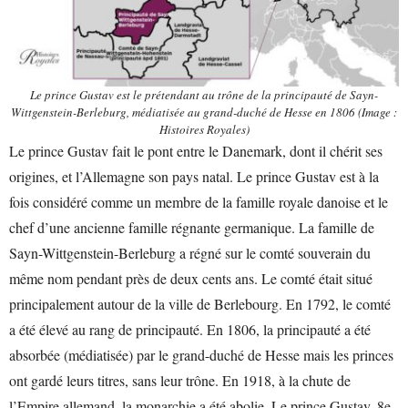
Le prince Gustav est le prétendant au trône de la principauté de Sayn-
Wittgenstein-Berleburg, médiatisée au grand-duché de Hesse en 1806 (Image :
Histoires Royales)
Le prince Gustav fait le pont entre le Danemark, dont il chérit ses
origines, et l’Allemagne son pays natal. Le prince Gustav est à la
fois considéré comme un membre de la famille royale danoise et le
chef d’une ancienne famille régnante germanique. La famille de
Sayn-Wittgenstein-Berleburg a régné sur le comté souverain du
même nom pendant près de deux cents ans. Le comté était situé
principalement autour de la ville de Berlebourg. En 1792, le comté
a été élevé au rang de principauté. En 1806, la principauté a été
absorbée (médiatisée) par le grand-duché de Hesse mais les princes
ont gardé leurs titres, sans leur trône. En 1918, à la chute de
l’Empire allemand, la monarchie a été abolie. Le prince Gustav, 8e