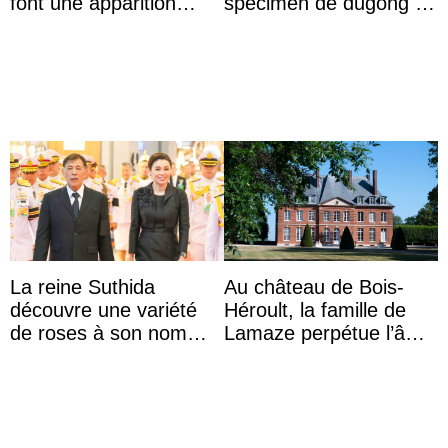
font une apparition
spécimen de dugong en
surprise aux
captivité au Japon à
Commonwealth Games
l’aquarium de Toba
La reine Suthida
Au château de Bois-
découvre une variété
Héroult, la famille de
de roses à son nom
Lamaze perpétue l’âme
lors d’une sortie avec le
d’une demeure
roi de Thaïlande
historique