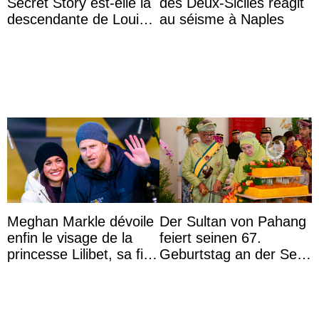
Secret Story est-elle la
des Deux-Siciles réagit
descendante de Louis
au séisme à Naples
XV ?
Meghan Markle dévoile
Der Sultan von Pahang
enfin le visage de la
feiert seinen 67.
princesse Lilibet, sa fille
Geburtstag an der Seite
de 4 ans et demi
von Königin Azizah, die
das Staatsdiadem trägt