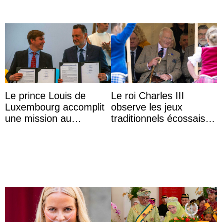
Le prince Louis de
Le roi Charles III
Luxembourg accomplit
observe les jeux
une mission au
traditionnels écossais
Mexique pour réduire
en buvant un scotch
les inégalités d’apprent
...