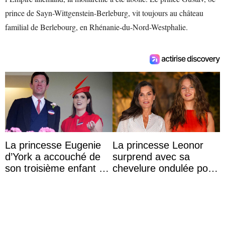
prince de Sayn-Wittgenstein-Berleburg, vit toujours au château
familial de Berlebourg, en Rhénanie-du-Nord-Westphalie.
La princesse Eugenie
La princesse Leonor
d’York a accouché de
surprend avec sa
son troisième enfant et
chevelure ondulée pour
partage une première
accompagner sa famille
photo
à une réception à
Majorque