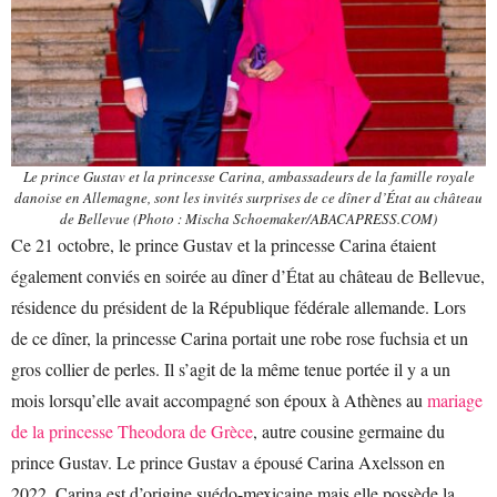
Le prince Gustav et la princesse Carina, ambassadeurs de la famille royale
danoise en Allemagne, sont les invités surprises de ce dîner d’État au château
de Bellevue (Photo : Mischa Schoemaker/ABACAPRESS.COM)
Ce 21 octobre, le prince Gustav et la princesse Carina étaient
également conviés en soirée au dîner d’État au château de Bellevue,
résidence du président de la République fédérale allemande. Lors
de ce dîner, la princesse Carina portait une robe rose fuchsia et un
gros collier de perles. Il s’agit de la même tenue portée il y a un
mois lorsqu’elle avait accompagné son époux à Athènes au
mariage
de la princesse Theodora de Grèce
, autre cousine germaine du
prince Gustav. Le prince Gustav a épousé Carina Axelsson en
2022. Carina est d’origine suédo-mexicaine mais elle possède la