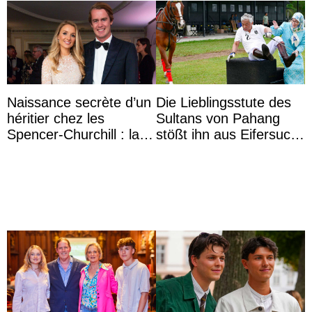
Naissance secrète d’un
Die Lieblingsstute des
héritier chez les
Sultans von Pahang
Spencer-Churchill : la
stößt ihn aus Eifersucht
marquise de Blandford
auf Königin Azizah
a accouché du ...
Aminah an