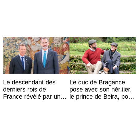
Capri avec les enfants
mariage de
du roi Mohammed VI
l’archiduchesse Isabel
Le descendant des
Le duc de Bragance
derniers rois de
pose avec son héritier,
France révélé par un
le prince de Beira, pour
test ADN : découverte
ses 30 ans
d’une nouvelle branche
...