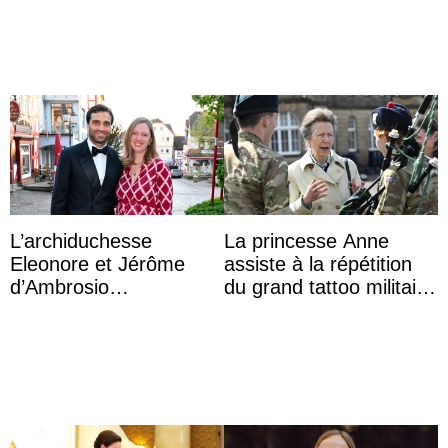
veut devenir avocate
L’archiduchesse
La princesse Anne
Eleonore et Jérôme
assiste à la répétition
d’Ambrosio
du grand tattoo militaire
agrandissent la famille
d’Édimbourg
impériale d’Autriche