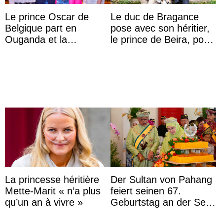
Le prince Oscar de
Le duc de Bragance
Belgique part en
pose avec son héritier,
Ouganda et la
le prince de Beira, pour
princesse Joséphine
ses 30 ans
veut devenir avocate
La princesse héritière
Der Sultan von Pahang
Mette-Marit « n’a plus
feiert seinen 67.
qu’un an à vivre »
Geburtstag an der Seite
von Königin Azizah, die