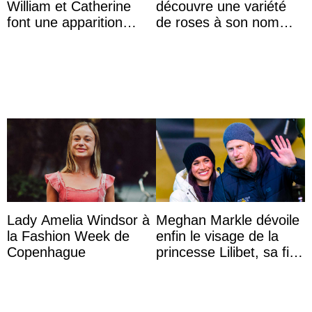
William et Catherine
découvre une variété
font une apparition
de roses à son nom
surprise aux
lors d’une sortie avec le
Commonwealth Games
roi de Thaïlande
Lady Amelia Windsor à
Meghan Markle dévoile
la Fashion Week de
enfin le visage de la
Copenhague
princesse Lilibet, sa fille
de 4 ans et demi