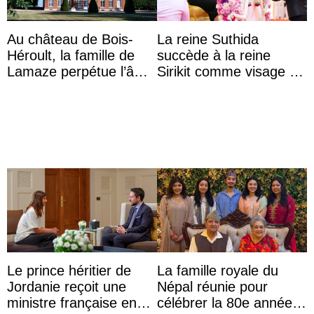
Au château de Bois-
La reine Suthida
Héroult, la famille de
succède à la reine
Lamaze perpétue l’âme
Sirikit comme visage de
d’une demeure
la Journée des femmes
historique
thaïlandaises
Le prince héritier de
La famille royale du
Jordanie reçoit une
Népal réunie pour
ministre française en
célébrer la 80e année