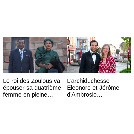
Capri avec les enfants
Archie et la princesse
du roi Mohammed VI
Lilibet, pour la première
...
Le roi des Zoulous va
L’archiduchesse
épouser sa quatrième
Eleonore et Jérôme
femme en pleine
d’Ambrosio
polémique conjugale
agrandissent la famille
impériale d’Autriche