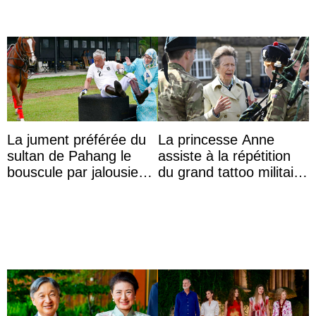
La jument préférée du
La princesse Anne
sultan de Pahang le
assiste à la répétition
bouscule par jalousie
du grand tattoo militaire
envers la reine Azizah
d’Édimbourg
Aminah