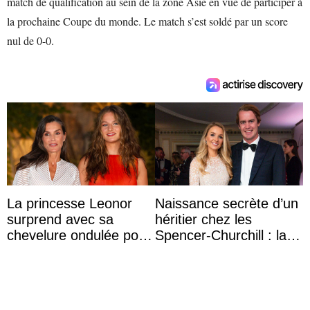
match de qualification au sein de la zone Asie en vue de participer à
la prochaine Coupe du monde. Le match s’est soldé par un score
nul de 0-0.
La princesse Leonor
Naissance secrète d’un
surprend avec sa
héritier chez les
chevelure ondulée pour
Spencer-Churchill : la
accompagner sa famille
marquise de Blandford
à une réception à
a accouché du ...
Majorque