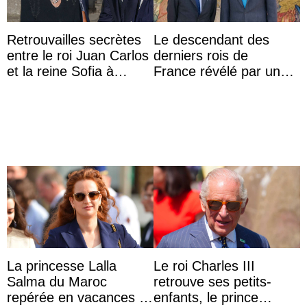
Retrouvailles secrètes
Le descendant des
entre le roi Juan Carlos
derniers rois de
et la reine Sofia à
France révélé par un
Majorque le temps d’un
test ADN : découverte
dîner ave ...
d’une nouvelle branche
...
La princesse Lalla
Le roi Charles III
Salma du Maroc
retrouve ses petits-
repérée en vacances à
enfants, le prince