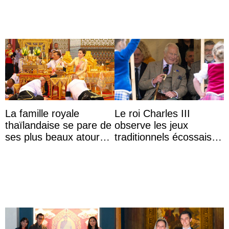
La famille royale
Le roi Charles III
thaïlandaise se pare de
observe les jeux
ses plus beaux atours
traditionnels écossais
pour célébrer les 74
en buvant un scotch
ans du roi Rama X