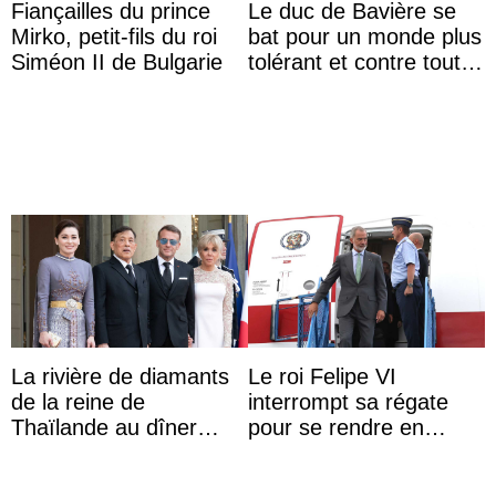
Fiançailles du prince
Le duc de Bavière se
Mirko, petit-fils du roi
bat pour un monde plus
Siméon II de Bulgarie
tolérant et contre toute
forme d’exclusion
La rivière de diamants
Le roi Felipe VI
de la reine de
interrompt sa régate
Thaïlande au dîner
pour se rendre en
d’État d’Emmanuel
Colombie
Macron en l’h ...