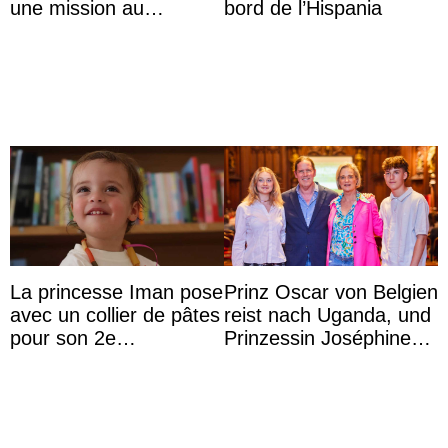
une mission au
bord de l’Hispania
Mexique pour réduire
les inégalités d’apprent
...
La princesse Iman pose
Prinz Oscar von Belgien
avec un collier de pâtes
reist nach Uganda, und
pour son 2e
Prinzessin Joséphine
anniversaire
möchte Anwältin
werden