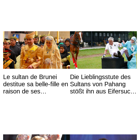
das Staatsdiadem trägt
Le sultan de Brunei
Die Lieblingsstute des
destitue sa belle-fille en
Sultans von Pahang
raison de ses
stößt ihn aus Eifersucht
agissements
auf Königin Azizah
inappropriés
Aminah an