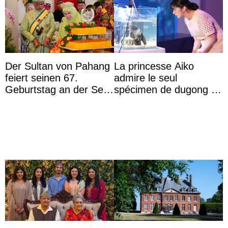
Der Sultan von Pahang
La princesse Aiko
feiert seinen 67.
admire le seul
Geburtstag an der Seite
spécimen de dugong en
von Königin Azizah, die
captivité au Japon à
das Staatsdiadem trägt
l’aquarium de Toba