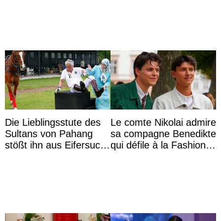
Majorque
Die Lieblingsstute des
Le comte Nikolai admire
Sultans von Pahang
sa compagne Benedikte
stößt ihn aus Eifersucht
qui défile à la Fashion
auf Königin Azizah
Week de Copenhague
Aminah an