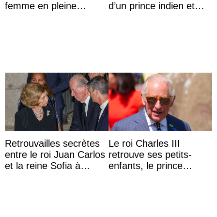
femme en pleine
d’un prince indien et
polémique conjugale
d’une comtesse
descendante ...
Retrouvailles secrètes
Le roi Charles III
entre le roi Juan Carlos
retrouve ses petits-
et la reine Sofia à
enfants, le prince
Majorque le temps d’un
Archie et la princesse
dîner ave ...
Lilibet, pour la première
...