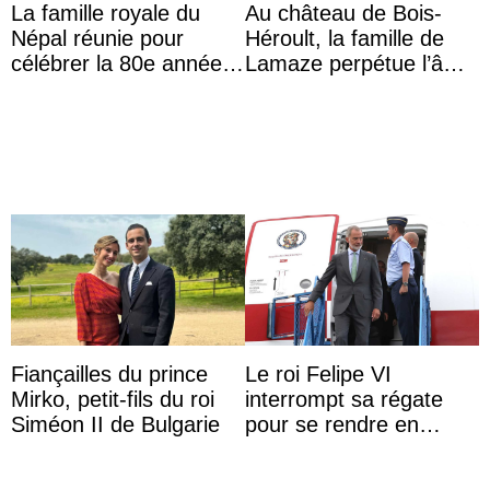
La famille royale du
Au château de Bois-
Népal réunie pour
Héroult, la famille de
célébrer la 80e année
Lamaze perpétue l’âme
du roi Gyanendra
d’une demeure
historique
Fiançailles du prince
Le roi Felipe VI
Mirko, petit-fils du roi
interrompt sa régate
Siméon II de Bulgarie
pour se rendre en
Colombie