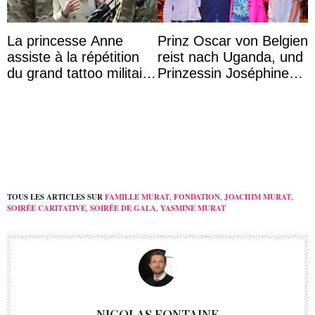
La princesse Anne
Prinz Oscar von Belgien
assiste à la répétition
reist nach Uganda, und
du grand tattoo militaire
Prinzessin Joséphine
d’Édimbourg
möchte Anwältin
werden
TOUS LES ARTICLES SUR
FAMILLE MURAT
,
FONDATION
,
JOACHIM MURAT
,
SOIRÉE CARITATIVE
,
SOIRÉE DE GALA
,
YASMINE MURAT
NICOLAS FONTAINE