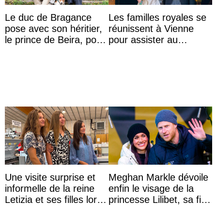
Le duc de Bragance
Les familles royales se
pose avec son héritier,
réunissent à Vienne
le prince de Beira, pour
pour assister au
ses 30 ans
mariage de
l’archiduchesse Isabel
Une visite surprise et
Meghan Markle dévoile
informelle de la reine
enfin le visage de la
Letizia et ses filles lors
princesse Lilibet, sa fille
de leurs vacances à
de 4 ans et demi