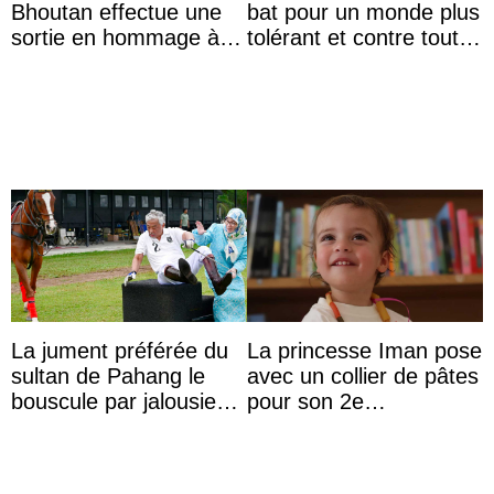
Bhoutan effectue une
bat pour un monde plus
sortie en hommage à
tolérant et contre toute
l’héritage de l’ancien
forme d’exclusion
Roi
La jument préférée du
La princesse Iman pose
sultan de Pahang le
avec un collier de pâtes
bouscule par jalousie
pour son 2e
envers la reine Azizah
anniversaire
Aminah