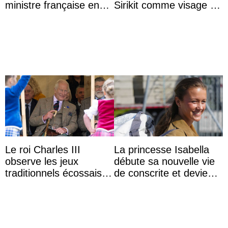
ministre française en
Sirikit comme visage de
audience
la Journée des femmes
thaïlandaises
Le roi Charles III
La princesse Isabella
observe les jeux
débute sa nouvelle vie
traditionnels écossais
de conscrite et devient
en buvant un scotch
la première princesse
danoise à accom ...