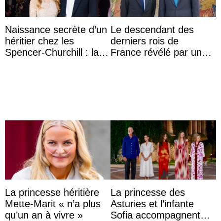
Naissance secrète d’un
Le descendant des
héritier chez les
derniers rois de
Spencer-Churchill : la
France révélé par un
marquise de Blandford
test ADN : découverte
a accouché du ...
d’une nouvelle branche
...
La princesse héritière
La princesse des
Mette-Marit « n’a plus
Asturies et l’infante
qu’un an à vivre »
Sofia accompagnent