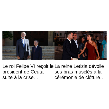
leurs parents et la reine
Sofia à la récep ...
Le roi Felipe VI reçoit le
La reine Letizia dévoile
président de Ceuta
ses bras musclés à la
suite à la crise
cérémonie de clôture
migratoire
du festival du film de
Majorque