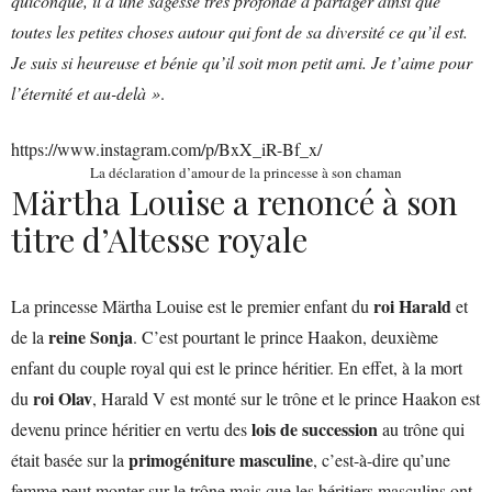
quiconque, il a une sagesse très profonde à partager ainsi que
toutes les petites choses autour qui font de sa diversité ce qu’il est.
Je suis si heureuse et bénie qu’il soit mon petit ami. Je t’aime pour
l’éternité et au-delà »
.
https://www.instagram.com/p/BxX_iR-Bf_x/
La déclaration d’amour de la princesse à son chaman
Märtha Louise a renoncé à son
titre d’Altesse royale
roi Harald
La princesse Märtha Louise est le premier enfant du
et
reine Sonja
de la
. C’est pourtant le prince Haakon, deuxième
enfant du couple royal qui est le prince héritier. En effet, à la mort
roi Olav
du
, Harald V est monté sur le trône et le prince Haakon est
lois de succession
devenu prince héritier en vertu des
au trône qui
primogéniture masculine
était basée sur la
, c’est-à-dire qu’une
femme peut monter sur le trône mais que les héritiers masculins ont