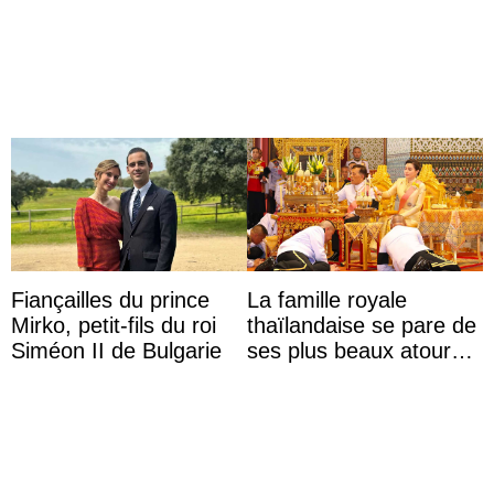
möchte Anwältin
du festival du film de
werden
Majorque
Fiançailles du prince
La famille royale
Mirko, petit-fils du roi
thaïlandaise se pare de
Siméon II de Bulgarie
ses plus beaux atours
pour célébrer les 74
ans du roi Rama X