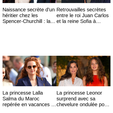
Naissance secrète d’un
Retrouvailles secrètes
héritier chez les
entre le roi Juan Carlos
Spencer-Churchill : la
et la reine Sofia à
marquise de Blandford
Majorque le temps d’un
a accouché du ...
dîner ave ...
La princesse Lalla
La princesse Leonor
Salma du Maroc
surprend avec sa
repérée en vacances à
chevelure ondulée pour
Capri avec les enfants
accompagner sa famille