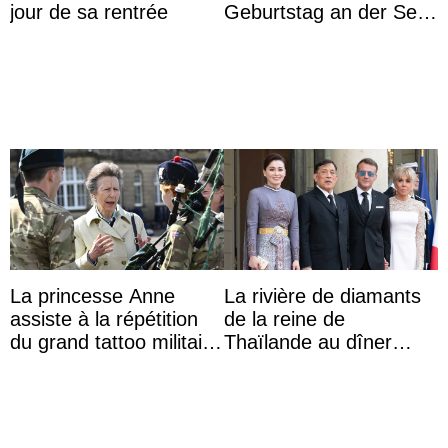
jour de sa rentrée
Geburtstag an der Seite
von Königin Azizah, die
das Staatsdiadem trägt
La princesse Anne
La rivière de diamants
assiste à la répétition
de la reine de
du grand tattoo militaire
Thaïlande au dîner
d’Édimbourg
d’État d’Emmanuel
Macron en l’h ...