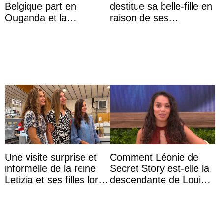
Belgique part en
destitue sa belle-fille en
Ouganda et la
raison de ses
princesse Joséphine
agissements
veut devenir avocate
inappropriés
Une visite surprise et
Comment Léonie de
informelle de la reine
Secret Story est-elle la
Letizia et ses filles lors
descendante de Louis
de leurs vacances à
XV ?
Majorque