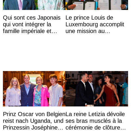
Qui sont ces Japonais
Le prince Louis de
qui vont intégrer la
Luxembourg accomplit
famille impériale et
une mission au
l’ordre de succession
Mexique pour réduire
au trône ?
les inégalités d’apprent
...
Prinz Oscar von Belgien
La reine Letizia dévoile
reist nach Uganda, und
ses bras musclés à la
Prinzessin Joséphine
cérémonie de clôture