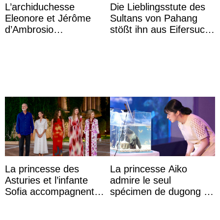
L’archiduchesse
Die Lieblingsstute des
Eleonore et Jérôme
Sultans von Pahang
d’Ambrosio
stößt ihn aus Eifersucht
agrandissent la famille
auf Königin Azizah
impériale d’Autriche
Aminah an
La princesse des
La princesse Aiko
Asturies et l’infante
admire le seul
Sofia accompagnent
spécimen de dugong en
leurs parents et la reine
captivité au Japon à
Sofia à la récep ...
l’aquarium de Toba