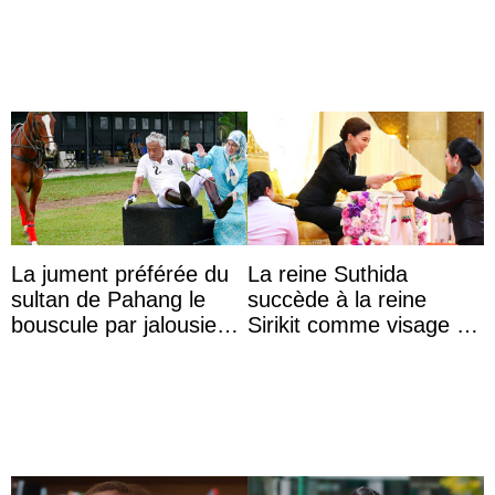
La jument préférée du
La reine Suthida
sultan de Pahang le
succède à la reine
bouscule par jalousie
Sirikit comme visage de
envers la reine Azizah
la Journée des femmes
Aminah
thaïlandaises