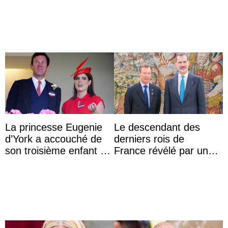
du roi Mohammed VI
à une réception à
Majorque
La princesse Eugenie
Le descendant des
d’York a accouché de
derniers rois de
son troisième enfant et
France révélé par un
partage une première
test ADN : découverte
photo
d’une nouvelle branche
...