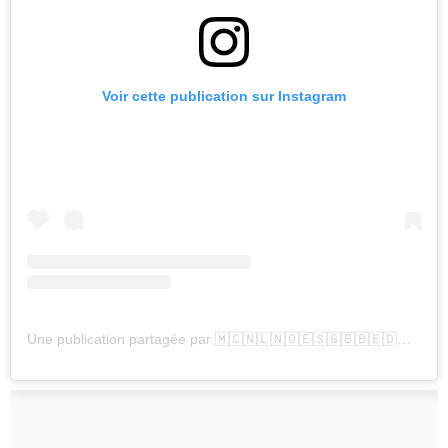
Voir cette publication sur Instagram
Une publication partagée par 🇲🇨🇳🇱🇳🇴🇪🇸🇬🇧🇧🇪🇩🇰🇱🇺🇱🇮🇸🇪🇬🇷🇧🇬🇷🇴🇦🇱 (@europe_royal)