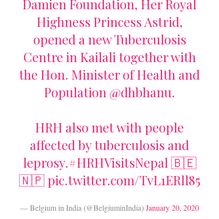
Damien Foundation, Her Royal
Highness Princess Astrid,
opened a new Tuberculosis
Centre in Kailali together with
the Hon. Minister of Health and
Population
@dhbhanu
.
HRH also met with people
affected by tuberculosis and
leprosy.
#HRHVisitsNepal
🇧🇪
🇳🇵
pic.twitter.com/TvL1ERll85
— Belgium in India (@BelgiuminIndia)
January 20, 2020