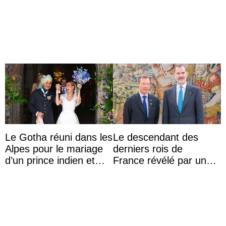
accompagner sa famille
partage une première
à une réception à
photo
Majorque
Le Gotha réuni dans les
Le descendant des
Alpes pour le mariage
derniers rois de
d’un prince indien et
France révélé par un
d’une comtesse
test ADN : découverte
descendante ...
d’une nouvelle branche
...