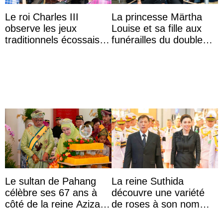
Le roi Charles III
La princesse Märtha
observe les jeux
Louise et sa fille aux
traditionnels écossais
funérailles du double
en buvant un scotch
champion olympique
Olaf Tufte
Le sultan de Pahang
La reine Suthida
célèbre ses 67 ans à
découvre une variété
côté de la reine Azizah
de roses à son nom
qui porte le diadème
lors d’une sortie avec le