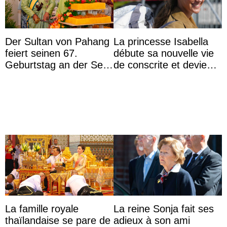
Der Sultan von Pahang
La princesse Isabella
feiert seinen 67.
débute sa nouvelle vie
Geburtstag an der Seite
de conscrite et devient
von Königin Azizah, die
la première princesse
das Staatsdiadem trägt
danoise à accom ...
La famille royale
La reine Sonja fait ses
thaïlandaise se pare de
adieux à son ami