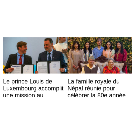
anniversaire
Le prince Louis de
La famille royale du
Luxembourg accomplit
Népal réunie pour
une mission au
célébrer la 80e année
Mexique pour réduire
du roi Gyanendra
les inégalités d’apprent
...