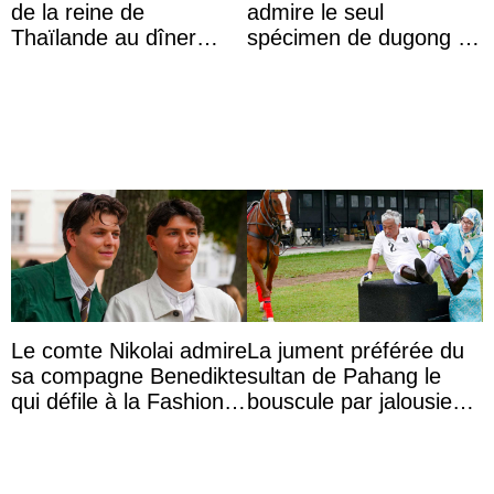
de la reine de
admire le seul
Thaïlande au dîner
spécimen de dugong en
d’État d’Emmanuel
captivité au Japon à
Macron en l’h ...
l’aquarium de Toba
Le comte Nikolai admire
La jument préférée du
sa compagne Benedikte
sultan de Pahang le
qui défile à la Fashion
bouscule par jalousie
Week de Copenhague
envers la reine Azizah
Aminah