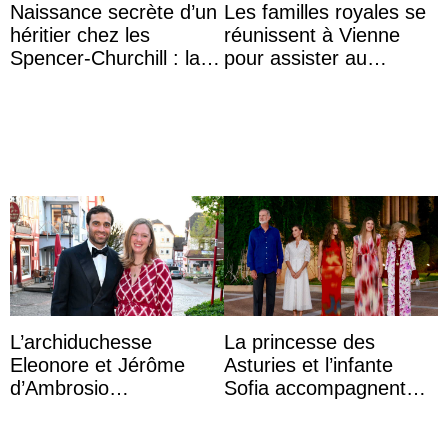
Naissance secrète d’un
Les familles royales se
héritier chez les
réunissent à Vienne
Spencer-Churchill : la
pour assister au
marquise de Blandford
mariage de
a accouché du ...
l’archiduchesse Isabel
L’archiduchesse
La princesse des
Eleonore et Jérôme
Asturies et l’infante
d’Ambrosio
Sofia accompagnent
agrandissent la famille
leurs parents et la reine
impériale d’Autriche
Sofia à la récep ...