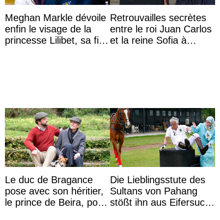
Meghan Markle dévoile
Retrouvailles secrètes
enfin le visage de la
entre le roi Juan Carlos
princesse Lilibet, sa fille
et la reine Sofia à
de 4 ans et demi
Majorque le temps d’un
dîner ave ...
Le duc de Bragance
Die Lieblingsstute des
pose avec son héritier,
Sultans von Pahang
le prince de Beira, pour
stößt ihn aus Eifersucht
ses 30 ans
auf Königin Azizah