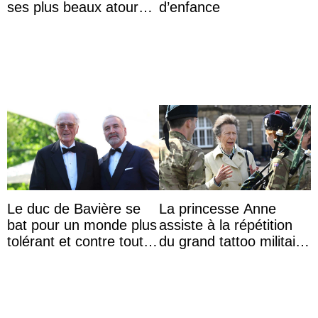
ses plus beaux atours
d’enfance
pour célébrer les 74
ans du roi Rama X
Le duc de Bavière se
La princesse Anne
bat pour un monde plus
assiste à la répétition
tolérant et contre toute
du grand tattoo militaire
forme d’exclusion
d’Édimbourg