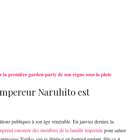
 la première garden-party de son règne sous la pluie
empereur Naruhito est
tions publiques à son âge vénérable. En janvier dernier, la
mpérial entourée des membres de la famille impériale
pour saluer
rincesse Yuriko, qui se déplace en fauteuil roulant, fête ce 4