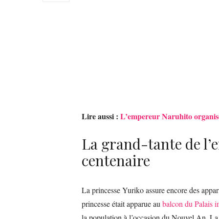
Lire aussi :
L’empereur Naruhito organise
La grand-tante de l’
centenaire
La princesse Yuriko assure encore des appari
princesse était apparue au
balcon du Palais i
la population à l’occasion du Nouvel An. La p