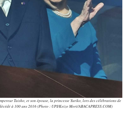
mpereur Taisho, et son épouse, la princesse Yuriko, lors des célébrations de
st décédé à 100 ans 2016 (Photo : UPI/Keizo Mori/ABACAPRESS.COM)