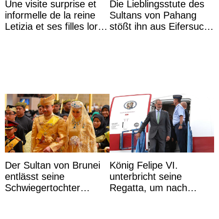
Une visite surprise et
Die Lieblingsstute des
informelle de la reine
Sultans von Pahang
Letizia et ses filles lors
stößt ihn aus Eifersucht
de leurs vacances à
auf Königin Azizah
Majorque
Aminah an
Der Sultan von Brunei
König Felipe VI.
entlässt seine
unterbricht seine
Schwiegertochter
Regatta, um nach
wegen ihres
Kolumbien zu reisen
unangemessenen