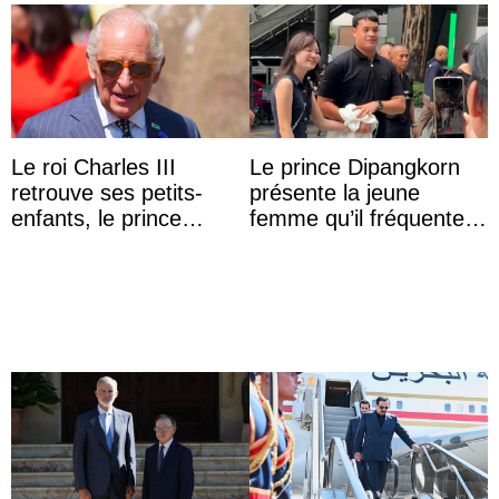
Le roi Charles III
Le prince Dipangkorn
retrouve ses petits-
présente la jeune
enfants, le prince
femme qu’il fréquente à
Archie et la princesse
des passants médusés
Lilibet, pour la première
dans la rue
...