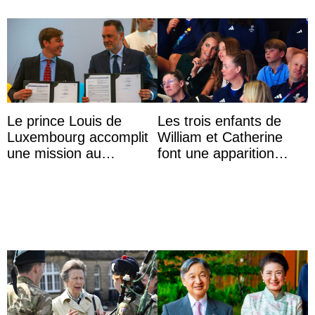
Le prince Louis de
Les trois enfants de
Luxembourg accomplit
William et Catherine
une mission au
font une apparition
Mexique pour réduire
surprise aux
les inégalités d’apprent
Commonwealth Games
...