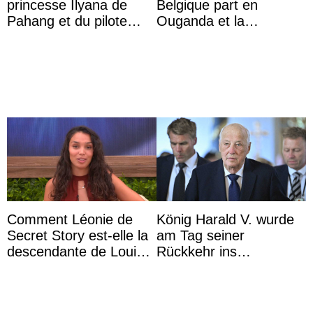
princesse Ilyana de
Belgique part en
Pahang et du pilote
Ouganda et la
britannique Chris
princesse Joséphine
Froggatt
veut devenir avocate
Comment Léonie de
König Harald V. wurde
Secret Story est-elle la
am Tag seiner
descendante de Louis
Rückkehr ins
XV ?
Krankenhaus gebracht