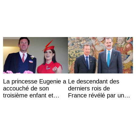
agrandissent la famille
Majorque le temps d’un
impériale d’Autriche
dîner ave ...
La princesse Eugenie a
Le descendant des
accouché de son
derniers rois de
troisième enfant et
France révélé par un
partage une première
test ADN : découverte
photo
d’une nouvelle branche
...