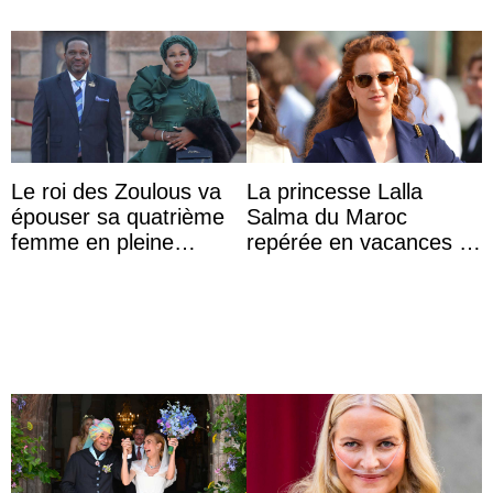
Le roi des Zoulous va
La princesse Lalla
épouser sa quatrième
Salma du Maroc
femme en pleine
repérée en vacances à
polémique conjugale
Capri avec les enfants
du roi Mohammed VI