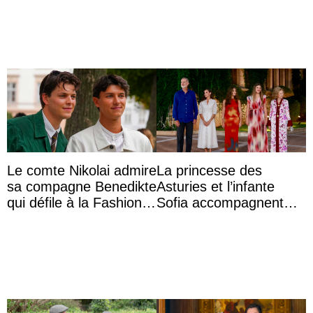
inappropriés
Vermächtnisses des
ehemal ...
Le comte Nikolai admire
La princesse des
sa compagne Benedikte
Asturies et l’infante
qui défile à la Fashion
Sofia accompagnent
Week de Copenhague
leurs parents et la reine
Sofia à la récep ...