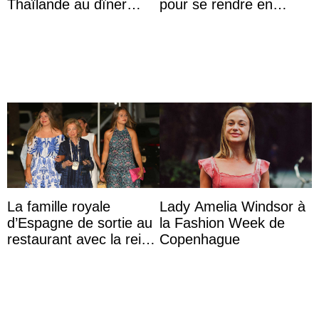
Thaïlande au dîner
pour se rendre en
d’État d’Emmanuel
Colombie
Macron en l’h ...
La famille royale
Lady Amelia Windsor à
d’Espagne de sortie au
la Fashion Week de
restaurant avec la reine
Copenhague
Sofia qui vit son
premier été sans ...