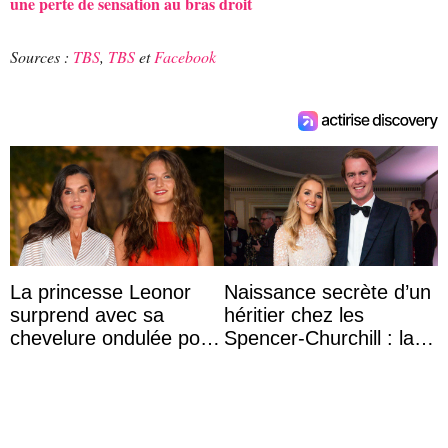
une perte de sensation au bras droit
Sources :
TBS
,
TBS
et
Facebook
La princesse Leonor
Naissance secrète d’un
surprend avec sa
héritier chez les
chevelure ondulée pour
Spencer-Churchill : la
accompagner sa famille
marquise de Blandford
à une réception à
a accouché du ...
Majorque