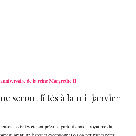
 anniversaire de la reine Margrethe II
e seront fêtés à la mi-janvier
euses festivités étaient prévues partout dans la royaume du
amment prévu un banquet exceptionnel où on pouvait espérer