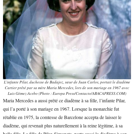
L’infante Pilar, duchesse de Badajoz, sœur de Juan Carlos, portait le diadème
Cartier prêté par sa mère Maria Mercedes, lors de son mariage en 1967 avec
Luis Gómez-Acebo (Photo : Europa Press/Contacto/ABACAPRESS.COM)
Maria Mercedes a aussi prêté ce diadème à sa fille, l’infante Pilar,
qui l’a porté à son mariage en 1967. Lorsque la monarchie fut
rétablie en 1975, la comtesse de Barcelone accepta de laisser le
diadème, qui revenait plus naturellement à la reine légitime, à sa
belle-fille. La fille de Pilar, Simoneta, porta aussi le diadème à son