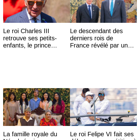
Le roi Charles III
Le descendant des
retrouve ses petits-
derniers rois de
enfants, le prince
France révélé par un
Archie et la princesse
test ADN : découverte
Lilibet, pour la première
d’une nouvelle branche
...
...
La famille royale du
Le roi Felipe VI fait ses