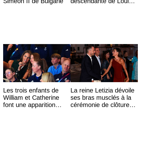
Siméon II de Bulgarie
descendante de Louis
XV ?
Les trois enfants de
La reine Letizia dévoile
William et Catherine
ses bras musclés à la
font une apparition
cérémonie de clôture
surprise aux
du festival du film de
Commonwealth Games
Majorque