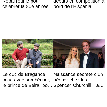
Népal réunie pour
débuts en compétition à
célébrer la 80e année
bord de l’Hispania
du roi Gyanendra
Le duc de Bragance
Naissance secrète d’un
pose avec son héritier,
héritier chez les
le prince de Beira, pour
Spencer-Churchill : la
ses 30 ans
marquise de Blandford
a accouché du ...