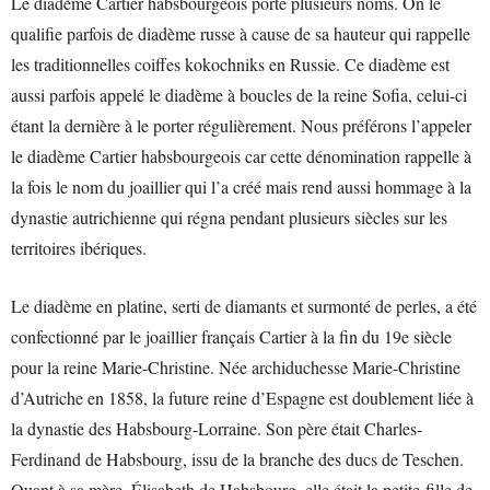
Le diadème Cartier habsbourgeois porte plusieurs noms. On le
qualifie parfois de diadème russe à cause de sa hauteur qui rappelle
les traditionnelles coiffes kokochniks en Russie. Ce diadème est
aussi parfois appelé le diadème à boucles de la reine Sofia, celui-ci
étant la dernière à le porter régulièrement. Nous préférons l’appeler
le diadème Cartier habsbourgeois car cette dénomination rappelle à
la fois le nom du joaillier qui l’a créé mais rend aussi hommage à la
dynastie autrichienne qui régna pendant plusieurs siècles sur les
territoires ibériques.
Le diadème en platine, serti de diamants et surmonté de perles, a été
confectionné par le joaillier français Cartier à la fin du 19e siècle
pour la reine Marie-Christine. Née archiduchesse Marie-Christine
d’Autriche en 1858, la future reine d’Espagne est doublement liée à
la dynastie des Habsbourg-Lorraine. Son père était Charles-
Ferdinand de Habsbourg, issu de la branche des ducs de Teschen.
Quant à sa mère, Élisabeth de Habsbourg, elle était la petite-fille de