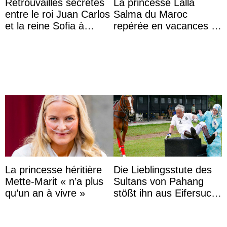
Retrouvailles secrètes
La princesse Lalla
entre le roi Juan Carlos
Salma du Maroc
et la reine Sofia à
repérée en vacances à
Majorque le temps d’un
Capri avec les enfants
dîner ave ...
du roi Mohammed VI
La princesse héritière
Die Lieblingsstute des
Mette-Marit « n’a plus
Sultans von Pahang
qu’un an à vivre »
stößt ihn aus Eifersucht
auf Königin Azizah
Aminah an