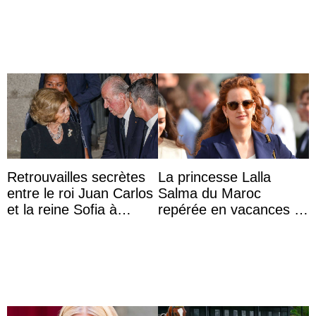
photo
Retrouvailles secrètes
La princesse Lalla
entre le roi Juan Carlos
Salma du Maroc
et la reine Sofia à
repérée en vacances à
Majorque le temps d’un
Capri avec les enfants
dîner ave ...
du roi Mohammed VI