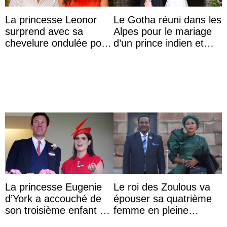
La princesse Leonor
Le Gotha réuni dans les
surprend avec sa
Alpes pour le mariage
chevelure ondulée pour
d’un prince indien et
accompagner sa famille
d’une comtesse
à une réception à
descendante ...
Majorque
La princesse Eugenie
Le roi des Zoulous va
d’York a accouché de
épouser sa quatrième
son troisième enfant et
femme en pleine
partage une première
polémique conjugale