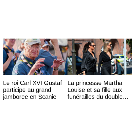
lors d’une sortie avec le
d’État d’Emmanuel
roi de Thaïlande
Macron en l’h ...
Le roi Carl XVI Gustaf
La princesse Märtha
participe au grand
Louise et sa fille aux
jamboree en Scanie
funérailles du double
champion olympique
Olaf Tufte