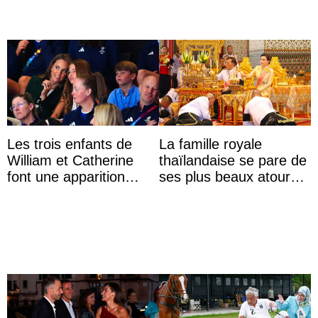
Les trois enfants de
La famille royale
William et Catherine
thaïlandaise se pare de
font une apparition
ses plus beaux atours
surprise aux
pour célébrer les 74
Commonwealth Games
ans du roi Rama X