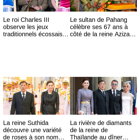
Le roi Charles III
Le sultan de Pahang
observe les jeux
célèbre ses 67 ans à
traditionnels écossais
côté de la reine Azizah
en buvant un scotch
qui porte le diadème
d’État
La reine Suthida
La rivière de diamants
découvre une variété
de la reine de
de roses à son nom
Thaïlande au dîner