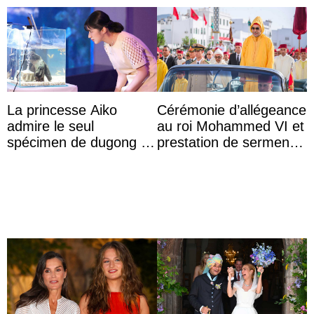
La princesse Aiko
Cérémonie d’allégeance
admire le seul
au roi Mohammed VI et
spécimen de dugong en
prestation de serment
captivité au Japon à
des officiers au palais
l’aquarium de Toba
royal de ...