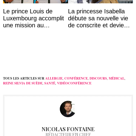
Le prince Louis de
La princesse Isabella
Luxembourg accomplit
débute sa nouvelle vie
une mission au
de conscrite et devient
Mexique pour réduire
la première princesse
les inégalités d’apprent
danoise à accom ...
...
TOUS LES ARTICLES SUR
ALLERGIE
,
CONFÉRENCE
,
DISCOURS
,
MÉDICAL
,
REINE SILVIA DE SUÈDE
,
SANTÉ
,
VIDÉOCONFÉRENCE
NICOLAS FONTAINE
RÉDACTEUR EN CHEF