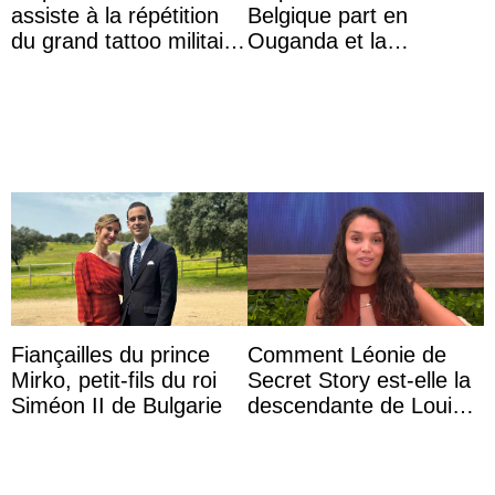
assiste à la répétition
Belgique part en
du grand tattoo militaire
Ouganda et la
d’Édimbourg
princesse Joséphine
veut devenir avocate
Fiançailles du prince
Comment Léonie de
Mirko, petit-fils du roi
Secret Story est-elle la
Siméon II de Bulgarie
descendante de Louis
XV ?