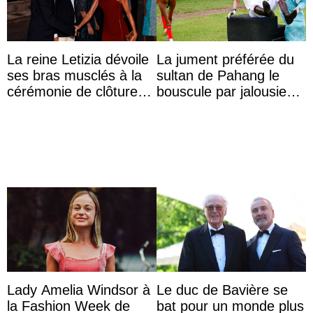
La reine Letizia dévoile
La jument préférée du
ses bras musclés à la
sultan de Pahang le
cérémonie de clôture
bouscule par jalousie
du festival du film de
envers la reine Azizah
Majorque
Aminah
Lady Amelia Windsor à
Le duc de Bavière se
la Fashion Week de
bat pour un monde plus