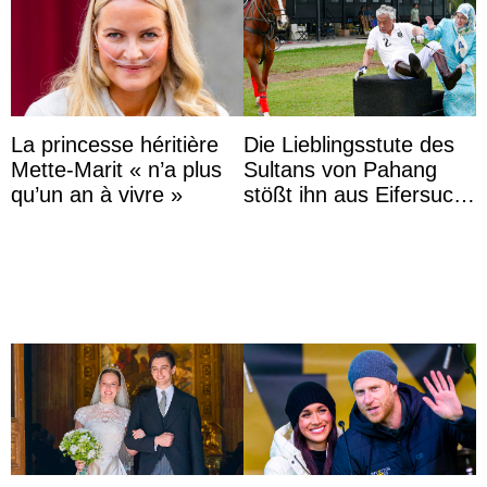
La princesse héritière
Die Lieblingsstute des
Mette-Marit « n’a plus
Sultans von Pahang
qu’un an à vivre »
stößt ihn aus Eifersucht
auf Königin Azizah
Aminah an