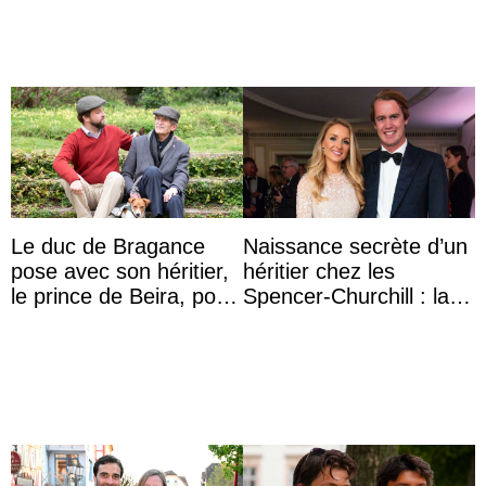
...
...
Le duc de Bragance
Naissance secrète d’un
pose avec son héritier,
héritier chez les
le prince de Beira, pour
Spencer-Churchill : la
ses 30 ans
marquise de Blandford
a accouché du ...