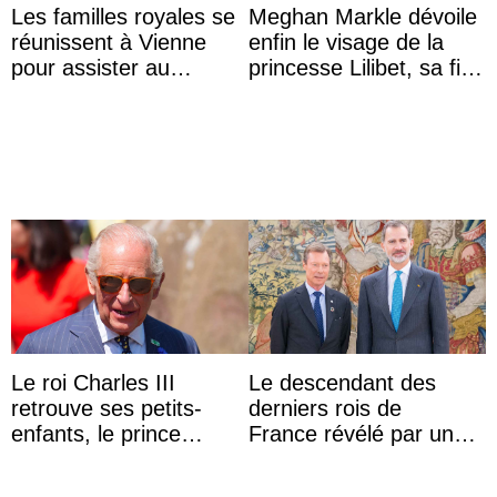
Les familles royales se
Meghan Markle dévoile
réunissent à Vienne
enfin le visage de la
pour assister au
princesse Lilibet, sa fille
mariage de
de 4 ans et demi
l’archiduchesse Isabel
Le roi Charles III
Le descendant des
retrouve ses petits-
derniers rois de
enfants, le prince
France révélé par un
Archie et la princesse
test ADN : découverte
Lilibet, pour la première
d’une nouvelle branche