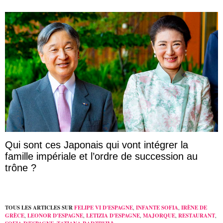
Qui sont ces Japonais qui vont intégrer la
famille impériale et l’ordre de succession au
trône ?
TOUS LES ARTICLES SUR
FELIPE VI D'ESPAGNE
,
INFANTE SOFIA
,
IRÈNE DE
GRÈCE
,
LEONOR D'ESPAGNE
,
LETIZIA D'ESPAGNE
,
MAJORQUE
,
RESTAURANT
,