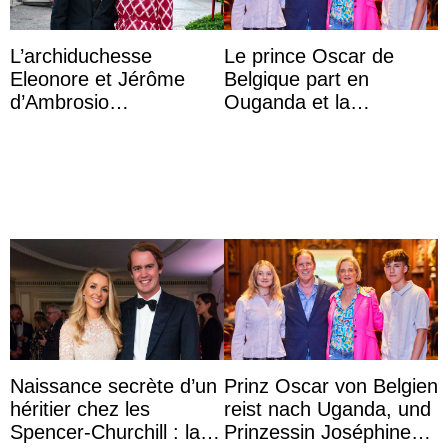
L’archiduchesse
Le prince Oscar de
Eleonore et Jérôme
Belgique part en
d’Ambrosio
Ouganda et la
agrandissent la famille
princesse Joséphine
impériale d’Autriche
veut devenir avocate
Naissance secrète d’un
Prinz Oscar von Belgien
héritier chez les
reist nach Uganda, und
Spencer-Churchill : la
Prinzessin Joséphine