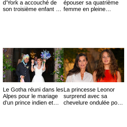
d’York a accouché de
épouser sa quatrième
son troisième enfant et
femme en pleine
partage une première
polémique conjugale
photo
Le Gotha réuni dans les
La princesse Leonor
Alpes pour le mariage
surprend avec sa
d’un prince indien et
chevelure ondulée pour
d’une comtesse
accompagner sa famille
descendante ...
à une réception à
Majorque