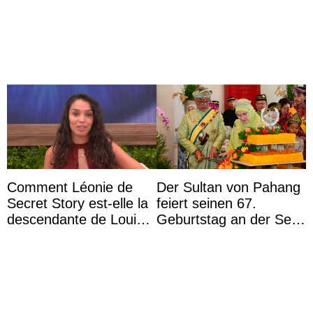
marquise de Blandford
möchte Anwältin
a accouché du ...
werden
Comment Léonie de
Der Sultan von Pahang
Secret Story est-elle la
feiert seinen 67.
descendante de Louis
Geburtstag an der Seite
XV ?
von Königin Azizah, die
das Staatsdiadem trägt