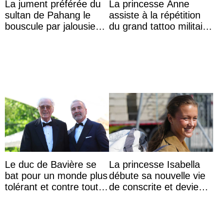
La jument préférée du
La princesse Anne
sultan de Pahang le
assiste à la répétition
bouscule par jalousie
du grand tattoo militaire
envers la reine Azizah
d’Édimbourg
Aminah
Le duc de Bavière se
La princesse Isabella
bat pour un monde plus
débute sa nouvelle vie
tolérant et contre toute
de conscrite et devient
forme d’exclusion
la première princesse
danoise à accom ...