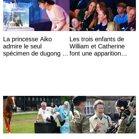
La princesse Aiko
Les trois enfants de
admire le seul
William et Catherine
spécimen de dugong en
font une apparition
captivité au Japon à
surprise aux
l’aquarium de Toba
Commonwealth Games