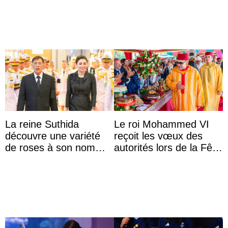
d’État
La reine Suthida
Le roi Mohammed VI
découvre une variété
reçoit les vœux des
de roses à son nom
autorités lors de la Fête
lors d’une sortie avec le
du Trône
roi de Thaïlande