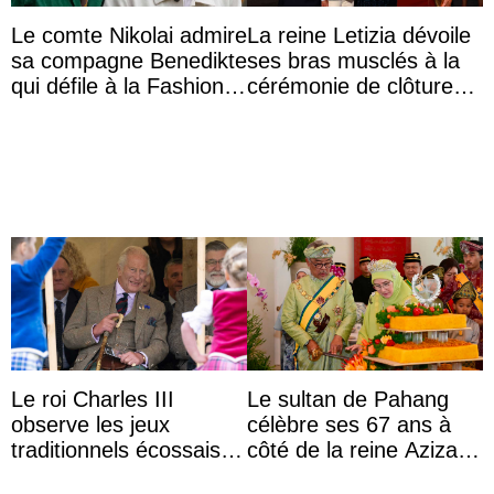
Le comte Nikolai admire
La reine Letizia dévoile
sa compagne Benedikte
ses bras musclés à la
qui défile à la Fashion
cérémonie de clôture
Week de Copenhague
du festival du film de
Majorque
Le roi Charles III
Le sultan de Pahang
observe les jeux
célèbre ses 67 ans à
traditionnels écossais
côté de la reine Azizah
en buvant un scotch
qui porte le diadème