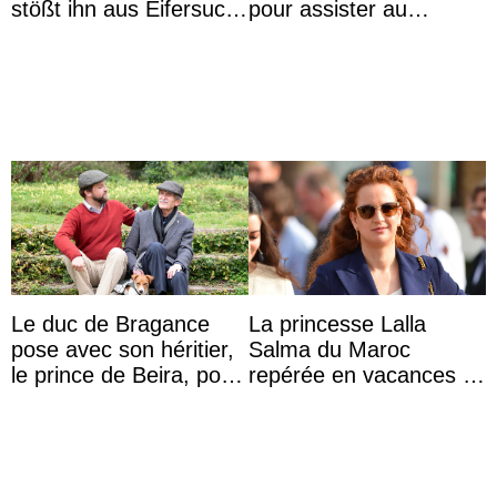
stößt ihn aus Eifersucht
pour assister au
auf Königin Azizah
mariage de
Aminah an
l’archiduchesse Isabel
Le duc de Bragance
La princesse Lalla
pose avec son héritier,
Salma du Maroc
le prince de Beira, pour
repérée en vacances à
ses 30 ans
Capri avec les enfants
du roi Mohammed VI