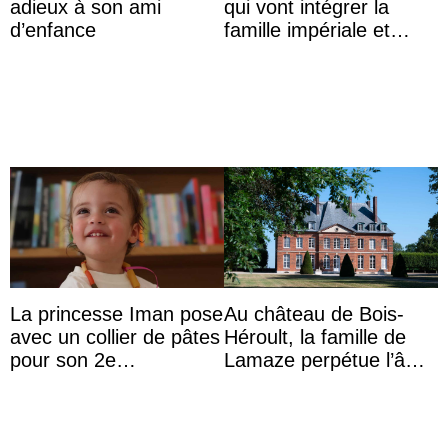
adieux à son ami
qui vont intégrer la
d’enfance
famille impériale et
l’ordre de succession
au trône ?
La princesse Iman pose
Au château de Bois-
avec un collier de pâtes
Héroult, la famille de
pour son 2e
Lamaze perpétue l’âme
anniversaire
d’une demeure
historique