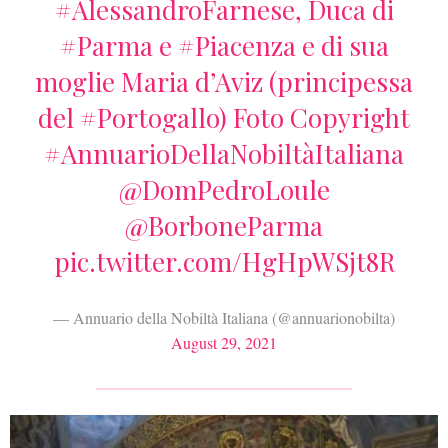
#AlessandroFarnese
, Duca di
#Parma
e
#Piacenza
e di sua
moglie Maria d’Aviz (principessa
del
#Portogallo
) Foto Copyright
#AnnuarioDellaNobiltàItaliana
@DomPedroLoule
@BorboneParma
pic.twitter.com/HgHpWSjt8R
— Annuario della Nobiltà Italiana (@annuarionobilta)
August 29, 2021