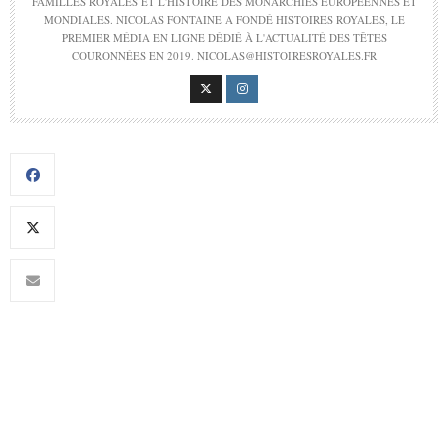
FAMILLES ROYALES ET L'HISTOIRE DES MONARCHIES EUROPÉENNES ET
MONDIALES. NICOLAS FONTAINE A FONDÉ HISTOIRES ROYALES, LE
PREMIER MÉDIA EN LIGNE DÉDIÉ À L'ACTUALITÉ DES TÊTES
COURONNÉES EN 2019. NICOLAS@HISTOIRESROYALES.FR