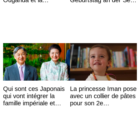
Ouganda et la
Geburtstag an der Seite
princesse Joséphine
von Königin Azizah, die
veut devenir avocate
das Staatsdiadem trägt
Qui sont ces Japonais
La princesse Iman pose
qui vont intégrer la
avec un collier de pâtes
famille impériale et
pour son 2e
l’ordre de succession
anniversaire
au trône ?