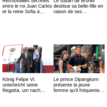
Retrouvailles secrètes
Le sultan de Brunei
entre le roi Juan Carlos
destitue sa belle-fille en
et la reine Sofia à
raison de ses
Majorque le temps d’un
agissements
dîner ave ...
inappropriés
König Felipe VI.
Le prince Dipangkorn
unterbricht seine
présente la jeune
Regatta, um nach
femme qu’il fréquente à
Kolumbien zu reisen
des passants médusés
dans la rue