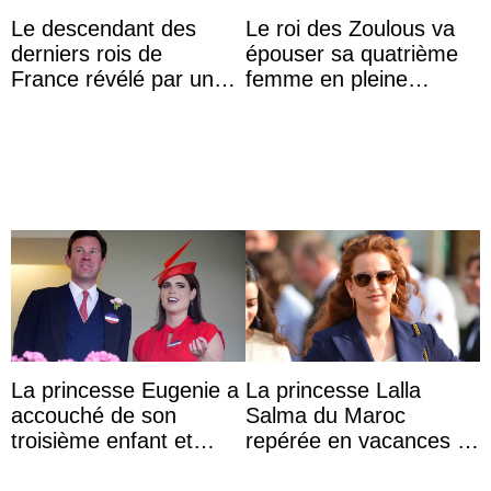
Le descendant des
Le roi des Zoulous va
derniers rois de
épouser sa quatrième
France révélé par un
femme en pleine
test ADN : découverte
polémique conjugale
d’une nouvelle branche
...
La princesse Eugenie a
La princesse Lalla
accouché de son
Salma du Maroc
troisième enfant et
repérée en vacances à
partage une première
Capri avec les enfants