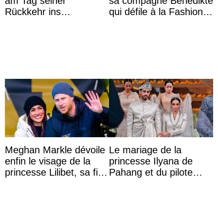
am Tag seiner
sa compagne Benedikte
Rückkehr ins
qui défile à la Fashion
Krankenhaus gebracht
Week de Copenhague
Meghan Markle dévoile
Le mariage de la
enfin le visage de la
princesse Ilyana de
princesse Lilibet, sa fille
Pahang et du pilote
de 4 ans et demi
britannique Chris
Froggatt