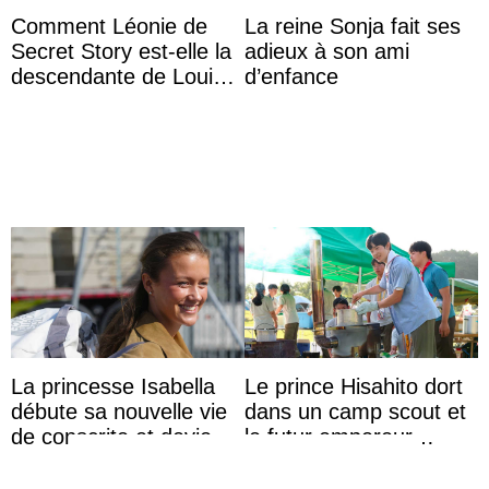
Comment Léonie de
La reine Sonja fait ses
Secret Story est-elle la
adieux à son ami
descendante de Louis
d’enfance
XV ?
La princesse Isabella
Le prince Hisahito dort
débute sa nouvelle vie
dans un camp scout et
de conscrite et devient
le futur empereur
la première princesse
prépare le petit-
danoise à accom ...
déjeuner à l’aurore