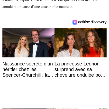
annulé pour cause d’une catastrophe naturelle.
Naissance secrète d’un
La princesse Leonor
héritier chez les
surprend avec sa
Spencer-Churchill : la
chevelure ondulée pour
marquise de Blandford
accompagner sa famille
a accouché du ...
à une réception à
Majorque