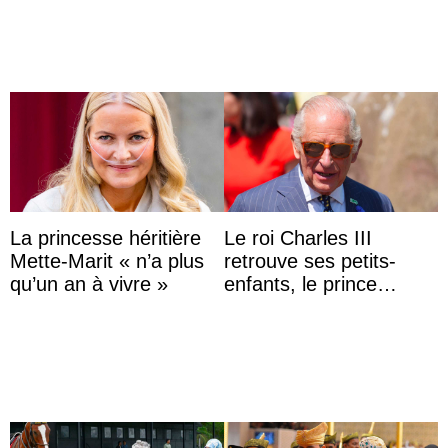
photo
du roi Mohammed VI
La princesse héritière
Le roi Charles III
Mette-Marit « n’a plus
retrouve ses petits-
qu’un an à vivre »
enfants, le prince
Archie et la princesse
Lilibet, pour la première
...