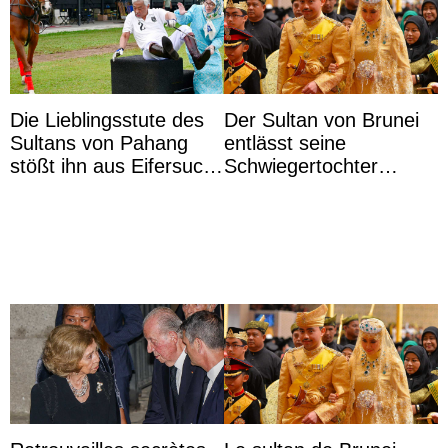
Die Lieblingsstute des
Der Sultan von Brunei
Sultans von Pahang
entlässt seine
stößt ihn aus Eifersucht
Schwiegertochter
auf Königin Azizah
wegen ihres
Aminah an
unangemessenen
Verhaltens