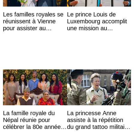
Les familles royales se
Le prince Louis de
réunissent à Vienne
Luxembourg accomplit
pour assister au
une mission au
mariage de
Mexique pour réduire
l’archiduchesse Isabel
les inégalités d’apprent
...
La famille royale du
La princesse Anne
Népal réunie pour
assiste à la répétition
célébrer la 80e année
du grand tattoo militaire
du roi Gyanendra
d’Édimbourg