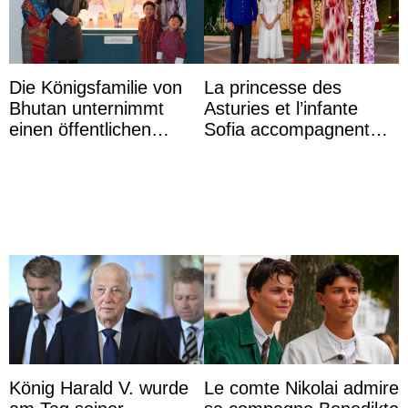
Die Königsfamilie von
La princesse des
Bhutan unternimmt
Asturies et l’infante
einen öffentlichen
Sofia accompagnent
Auftritt zu Ehren des
leurs parents et la reine
Vermächtnisses des
Sofia à la récep ...
ehemal ...
König Harald V. wurde
Le comte Nikolai admire