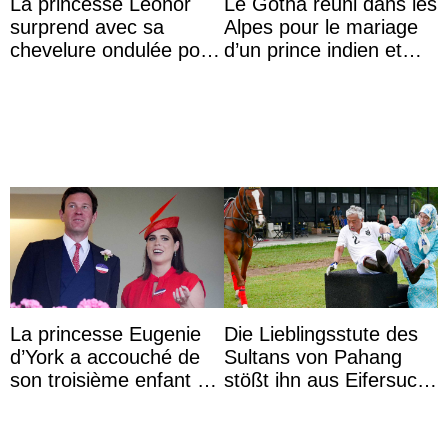
La princesse Leonor
Le Gotha réuni dans les
surprend avec sa
Alpes pour le mariage
chevelure ondulée pour
d’un prince indien et
accompagner sa famille
d’une comtesse
à une réception à
descendante ...
Majorque
La princesse Eugenie
Die Lieblingsstute des
d’York a accouché de
Sultans von Pahang
son troisième enfant et
stößt ihn aus Eifersucht
partage une première
auf Königin Azizah
photo
Aminah an