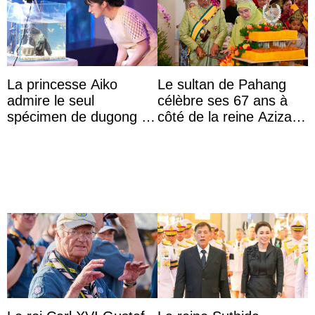
La princesse Aiko
Le sultan de Pahang
admire le seul
célèbre ses 67 ans à
spécimen de dugong en
côté de la reine Azizah
captivité au Japon à
qui porte le diadème
l’aquarium de Toba
d’État