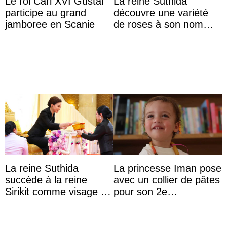
Le roi Carl XVI Gustaf
La reine Suthida
participe au grand
découvre une variété
jamboree en Scanie
de roses à son nom
lors d’une sortie avec le
roi de Thaïlande
La reine Suthida
La princesse Iman pose
succède à la reine
avec un collier de pâtes
Sirikit comme visage de
pour son 2e
la Journée des femmes
anniversaire
thaïlandaises