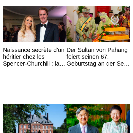
Naissance secrète d’un
Der Sultan von Pahang
héritier chez les
feiert seinen 67.
Spencer-Churchill : la
Geburtstag an der Seite
marquise de Blandford
von Königin Azizah, die
a accouché du ...
das Staatsdiadem trägt