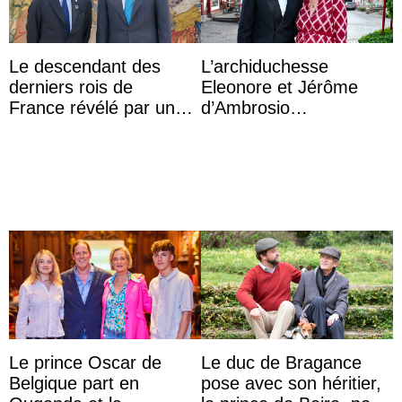
Le descendant des
L’archiduchesse
derniers rois de
Eleonore et Jérôme
France révélé par un
d’Ambrosio
test ADN : découverte
agrandissent la famille
d’une nouvelle branche
impériale d’Autriche
...
Le prince Oscar de
Le duc de Bragance
Belgique part en
pose avec son héritier,