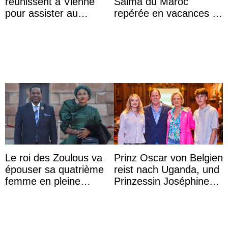
réunissent à Vienne
Salma du Maroc
pour assister au
repérée en vacances à
mariage de
Capri avec les enfants
l’archiduchesse Isabel
du roi Mohammed VI
Le roi des Zoulous va
Prinz Oscar von Belgien
épouser sa quatrième
reist nach Uganda, und
femme en pleine
Prinzessin Joséphine
polémique conjugale
möchte Anwältin
werden