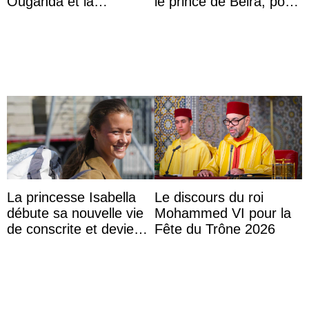
Ouganda et la
le prince de Beira, pour
princesse Joséphine
ses 30 ans
veut devenir avocate
La princesse Isabella
Le discours du roi
débute sa nouvelle vie
Mohammed VI pour la
de conscrite et devient
Fête du Trône 2026
la première princesse
danoise à accom ...