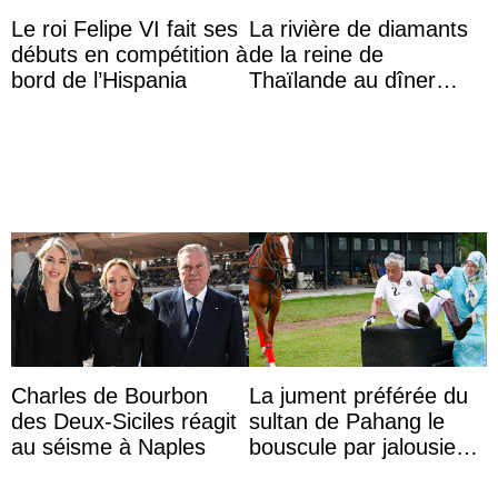
Le roi Felipe VI fait ses
La rivière de diamants
débuts en compétition à
de la reine de
bord de l’Hispania
Thaïlande au dîner
d’État d’Emmanuel
Macron en l’h ...
Charles de Bourbon
La jument préférée du
des Deux-Siciles réagit
sultan de Pahang le
au séisme à Naples
bouscule par jalousie
envers la reine Azizah
Aminah