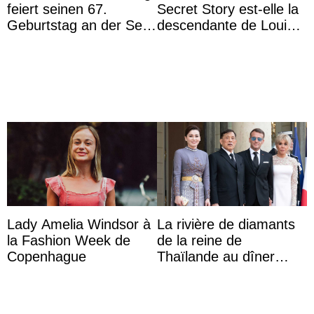
feiert seinen 67.
Secret Story est-elle la
Geburtstag an der Seite
descendante de Louis
von Königin Azizah, die
XV ?
das Staatsdiadem trägt
Lady Amelia Windsor à
La rivière de diamants
la Fashion Week de
de la reine de
Copenhague
Thaïlande au dîner
d’État d’Emmanuel
Macron en l’h ...