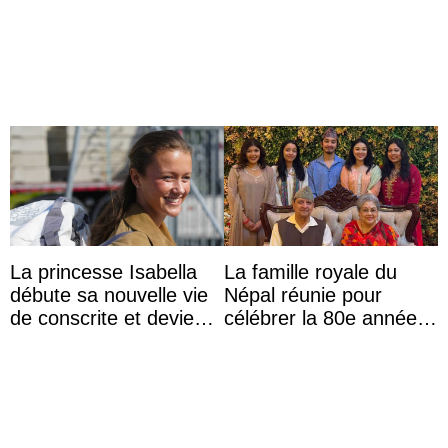
l’ordre de succession
au trône ?
La princesse Isabella
La famille royale du
débute sa nouvelle vie
Népal réunie pour
de conscrite et devient
célébrer la 80e année
la première princesse
du roi Gyanendra
danoise à accom ...