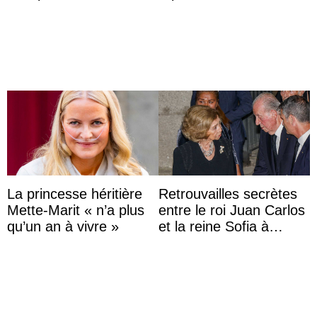
d’une comtesse
Capri avec les enfants
descendante ...
du roi Mohammed VI
La princesse héritière
Retrouvailles secrètes
Mette-Marit « n’a plus
entre le roi Juan Carlos
qu’un an à vivre »
et la reine Sofia à
Majorque le temps d’un
dîner ave ...