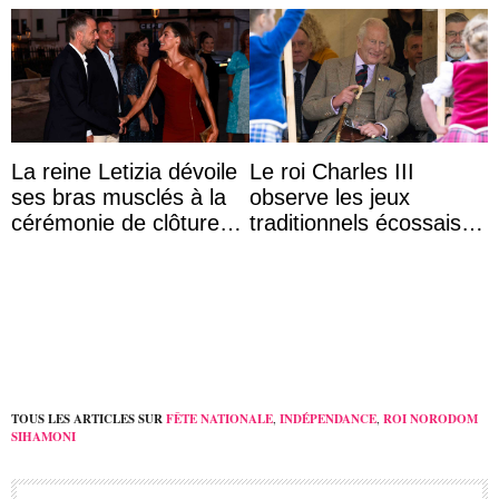
La reine Letizia dévoile
Le roi Charles III
ses bras musclés à la
observe les jeux
cérémonie de clôture
traditionnels écossais
du festival du film de
en buvant un scotch
Majorque
TOUS LES ARTICLES SUR
FÊTE NATIONALE
,
INDÉPENDANCE
,
ROI NORODOM
SIHAMONI