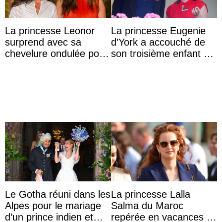
La princesse Leonor
La princesse Eugenie
surprend avec sa
d’York a accouché de
chevelure ondulée pour
son troisième enfant et
accompagner sa famille
partage une première
à une réception à
photo
Majorque
Le Gotha réuni dans les
La princesse Lalla
Alpes pour le mariage
Salma du Maroc
d’un prince indien et
repérée en vacances à