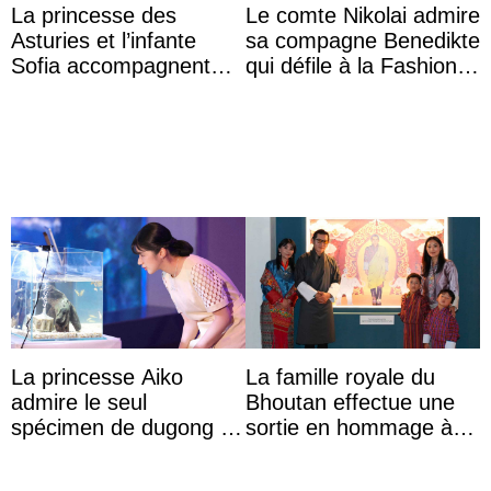
La princesse des
Le comte Nikolai admire
Asturies et l’infante
sa compagne Benedikte
Sofia accompagnent
qui défile à la Fashion
leurs parents et la reine
Week de Copenhague
Sofia à la récep ...
La princesse Aiko
La famille royale du
admire le seul
Bhoutan effectue une
spécimen de dugong en
sortie en hommage à
captivité au Japon à
l’héritage de l’ancien
l’aquarium de Toba
Roi