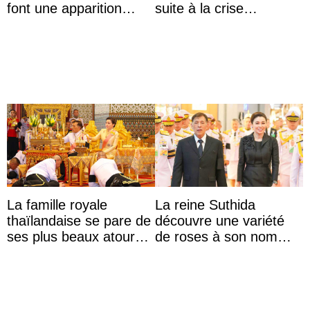
font une apparition
suite à la crise
surprise aux
migratoire
Commonwealth Games
La famille royale
La reine Suthida
thaïlandaise se pare de
découvre une variété
ses plus beaux atours
de roses à son nom
pour célébrer les 74
lors d’une sortie avec le
ans du roi Rama X
roi de Thaïlande