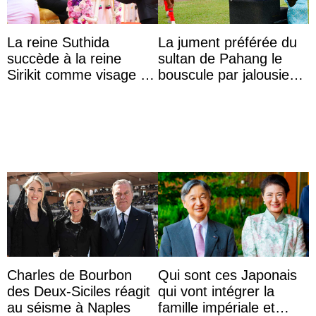
La reine Suthida
La jument préférée du
succède à la reine
sultan de Pahang le
Sirikit comme visage de
bouscule par jalousie
la Journée des femmes
envers la reine Azizah
thaïlandaises
Aminah
Charles de Bourbon
Qui sont ces Japonais
des Deux-Siciles réagit
qui vont intégrer la
au séisme à Naples
famille impériale et