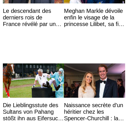
Le descendant des
Meghan Markle dévoile
derniers rois de
enfin le visage de la
France révélé par un
princesse Lilibet, sa fille
test ADN : découverte
de 4 ans et demi
d’une nouvelle branche
...
Die Lieblingsstute des
Naissance secrète d’un
Sultans von Pahang
héritier chez les
stößt ihn aus Eifersucht
Spencer-Churchill : la
auf Königin Azizah
marquise de Blandford