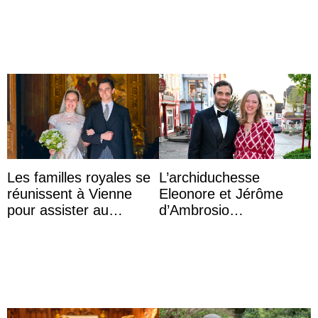
Aminah an
a accouché du ...
Les familles royales se
L’archiduchesse
réunissent à Vienne
Eleonore et Jérôme
pour assister au
d’Ambrosio
mariage de
agrandissent la famille
l’archiduchesse Isabel
impériale d’Autriche