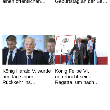
einen öffentlichen
Geburtstag an der Seite
Auftritt zu Ehren des
von Königin Azizah, die
Vermächtnisses des
das Staatsdiadem trägt
ehemal ...
König Harald V. wurde
König Felipe VI.
am Tag seiner
unterbricht seine
Rückkehr ins
Regatta, um nach
Krankenhaus gebracht
Kolumbien zu reisen