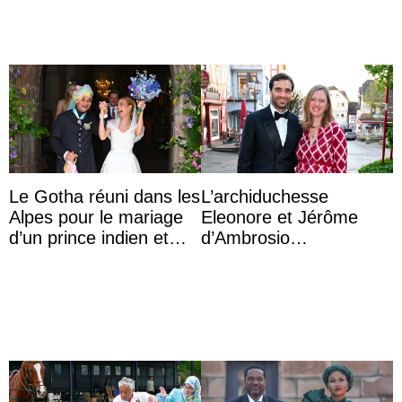
Majorque
Le Gotha réuni dans les
L’archiduchesse
Alpes pour le mariage
Eleonore et Jérôme
d’un prince indien et
d’Ambrosio
d’une comtesse
agrandissent la famille
descendante ...
impériale d’Autriche