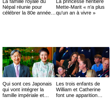
La famille royale du
La princesse héritière
Népal réunie pour
Mette-Marit « n’a plus
célébrer la 80e année
qu’un an à vivre »
du roi Gyanendra
Qui sont ces Japonais
Les trois enfants de
qui vont intégrer la
William et Catherine
famille impériale et
font une apparition
l’ordre de succession
surprise aux
au trône ?
Commonwealth Games