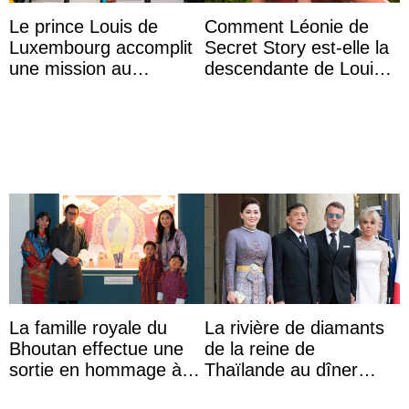
Le prince Louis de
Comment Léonie de
Luxembourg accomplit
Secret Story est-elle la
une mission au
descendante de Louis
Mexique pour réduire
XV ?
les inégalités d’apprent
...
La famille royale du
La rivière de diamants
Bhoutan effectue une
de la reine de
sortie en hommage à
Thaïlande au dîner
l’héritage de l’ancien
d’État d’Emmanuel