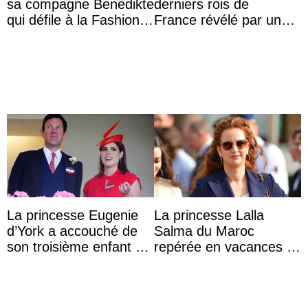
sa compagne Benedikte
derniers rois de
qui défile à la Fashion
France révélé par un
Week de Copenhague
test ADN : découverte
d’une nouvelle branche
...
La princesse Eugenie
La princesse Lalla
d’York a accouché de
Salma du Maroc
son troisième enfant et
repérée en vacances à
partage une première
Capri avec les enfants
photo
du roi Mohammed VI