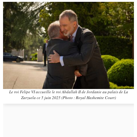
Le roi Felipe VI accueille le roi Abdallah II de Jordanie au palais de La
Zarzuela ce 5 juin 2025 (Photo : Royal Hashemite Court)