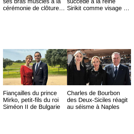
ses bras musclés à la
succède à la reine
cérémonie de clôture
Sirikit comme visage de
du festival du film de
la Journée des femmes
Majorque
thaïlandaises
Fiançailles du prince
Charles de Bourbon
Mirko, petit-fils du roi
des Deux-Siciles réagit
Siméon II de Bulgarie
au séisme à Naples