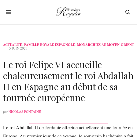
ACTUALITÉ
,
FAMILLE ROYALE ESPAGNOLE
,
MONARCHIES AU MOYEN-ORIENT
5 JUIN 2025
Le roi Felipe VI accueille
chaleureusement le roi Abdallah
II en Espagne au début de sa
tournée européenne
par
NICOLAS FONTAINE
Le roi Abdallah II de Jordanie effectue actuellement une tournée en
Europe. Au premier jour de ce voyage, le souverain hachémite a fait