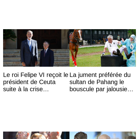
Roi
Macron en l’h ...
Le roi Felipe VI reçoit le
La jument préférée du
président de Ceuta
sultan de Pahang le
suite à la crise
bouscule par jalousie
migratoire
envers la reine Azizah
Aminah