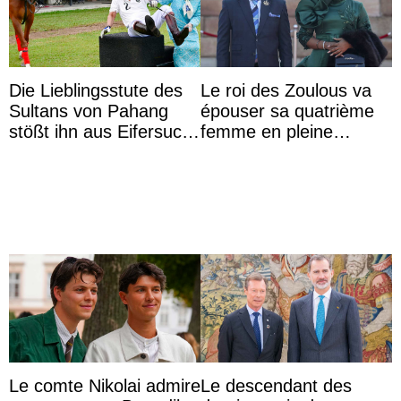
Die Lieblingsstute des
Le roi des Zoulous va
Sultans von Pahang
épouser sa quatrième
stößt ihn aus Eifersucht
femme en pleine
auf Königin Azizah
polémique conjugale
Aminah an
Le comte Nikolai admire
Le descendant des