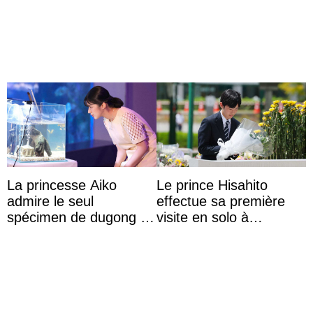
Colombie
d’Édimbourg
La princesse Aiko
Le prince Hisahito
admire le seul
effectue sa première
spécimen de dugong en
visite en solo à
captivité au Japon à
Hiroshima
l’aquarium de Toba