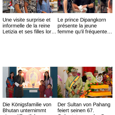
Une visite surprise et
Le prince Dipangkorn
informelle de la reine
présente la jeune
Letizia et ses filles lors
femme qu’il fréquente à
de leurs vacances à
des passants médusés
Majorque
dans la rue
Die Königsfamilie von
Der Sultan von Pahang
Bhutan unternimmt
feiert seinen 67.