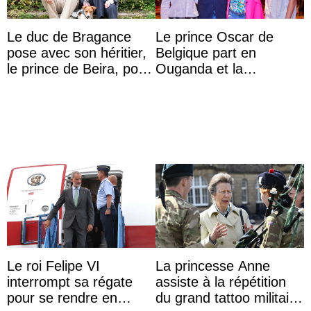
Le duc de Bragance
Le prince Oscar de
pose avec son héritier,
Belgique part en
le prince de Beira, pour
Ouganda et la
ses 30 ans
princesse Joséphine
veut devenir avocate
Le roi Felipe VI
La princesse Anne
interrompt sa régate
assiste à la répétition
pour se rendre en
du grand tattoo militaire