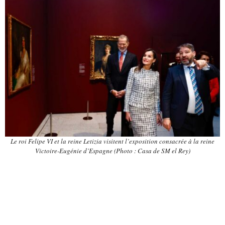
Le roi Felipe VI et la reine Letizia visitent l’exposition consacrée à la reine
Victoire-Eugénie d’Espagne (Photo : Casa de SM el Rey)