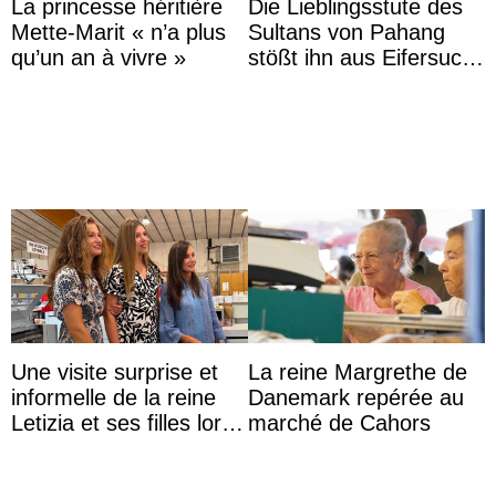
La princesse héritière
Die Lieblingsstute des
Mette-Marit « n’a plus
Sultans von Pahang
qu’un an à vivre »
stößt ihn aus Eifersucht
auf Königin Azizah
Aminah an
Une visite surprise et
La reine Margrethe de
informelle de la reine
Danemark repérée au
Letizia et ses filles lors
marché de Cahors
de leurs vacances à
Majorque