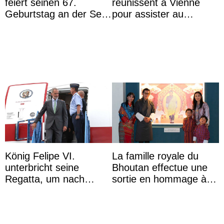
feiert seinen 67.
réunissent à Vienne
Geburtstag an der Seite
pour assister au
von Königin Azizah, die
mariage de
das Staatsdiadem trägt
l’archiduchesse Isabel
König Felipe VI.
La famille royale du
unterbricht seine
Bhoutan effectue une
Regatta, um nach
sortie en hommage à
Kolumbien zu reisen
l’héritage de l’ancien
Roi