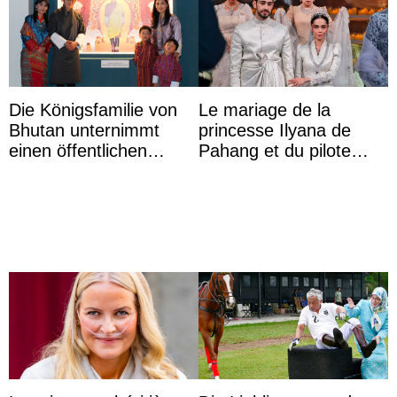
Die Königsfamilie von
Le mariage de la
Bhutan unternimmt
princesse Ilyana de
einen öffentlichen
Pahang et du pilote
Auftritt zu Ehren des
britannique Chris
Vermächtnisses des
Froggatt
ehemal ...