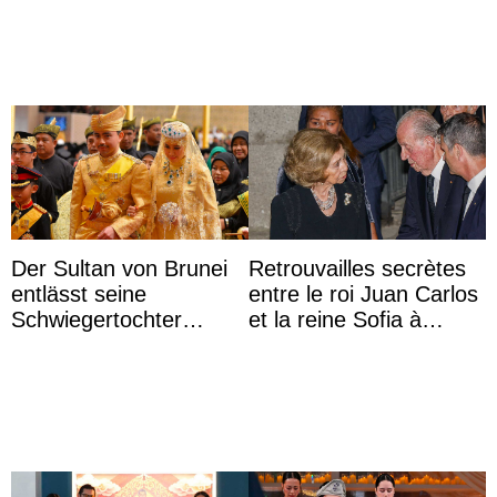
Sofia à la récep ...
Der Sultan von Brunei
Retrouvailles secrètes
entlässt seine
entre le roi Juan Carlos
Schwiegertochter
et la reine Sofia à
wegen ihres
Majorque le temps d’un
unangemessenen
dîner ave ...
Verhaltens