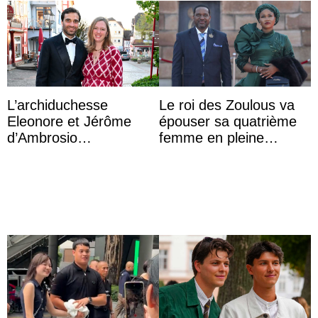
L’archiduchesse
Le roi des Zoulous va
Eleonore et Jérôme
épouser sa quatrième
d’Ambrosio
femme en pleine
agrandissent la famille
polémique conjugale
impériale d’Autriche