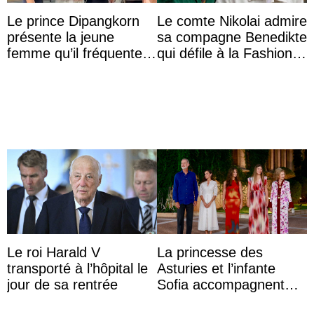
Le prince Dipangkorn
Le comte Nikolai admire
présente la jeune
sa compagne Benedikte
femme qu’il fréquente à
qui défile à la Fashion
des passants médusés
Week de Copenhague
dans la rue
Le roi Harald V
La princesse des
transporté à l’hôpital le
Asturies et l’infante
jour de sa rentrée
Sofia accompagnent
leurs parents et la reine