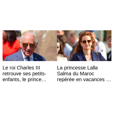
partage une première
test ADN : découverte
photo
d’une nouvelle branche
...
Le roi Charles III
La princesse Lalla
retrouve ses petits-
Salma du Maroc
enfants, le prince
repérée en vacances à
Archie et la princesse
Capri avec les enfants
Lilibet, pour la première
du roi Mohammed VI
...