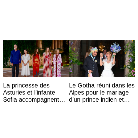
auf Königin Azizah
la première princesse
Aminah an
danoise à accom ...
La princesse des
Le Gotha réuni dans les
Asturies et l’infante
Alpes pour le mariage
Sofia accompagnent
d’un prince indien et
leurs parents et la reine
d’une comtesse
Sofia à la récep ...
descendante ...