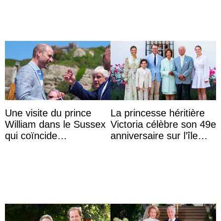
Une visite du prince
La princesse héritière
William dans le Sussex
Victoria célèbre son 49e
qui coïncide
anniversaire sur l’île
étrangement avec le
d’Öland avec sa famille
retour du prince Harry
en Ang ...