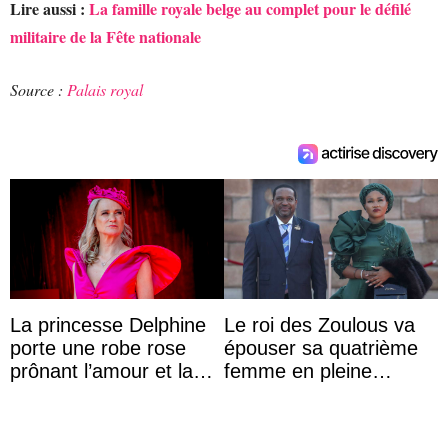
Lire aussi :
La famille royale belge au complet pour le défilé
militaire de la Fête nationale
Source :
Palais royal
La princesse Delphine
Le roi des Zoulous va
porte une robe rose
épouser sa quatrième
prônant l’amour et la
femme en pleine
tolérance à la fête
polémique conjugale
nationale