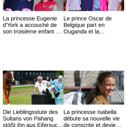
La princesse Eugenie
Le prince Oscar de
d’York a accouché de
Belgique part en
son troisième enfant et
Ouganda et la
partage une première
princesse Joséphine
photo
veut devenir avocate
Die Lieblingsstute des
La princesse Isabella
Sultans von Pahang
débute sa nouvelle vie
stößt ihn aus Eifersucht
de conscrite et devient