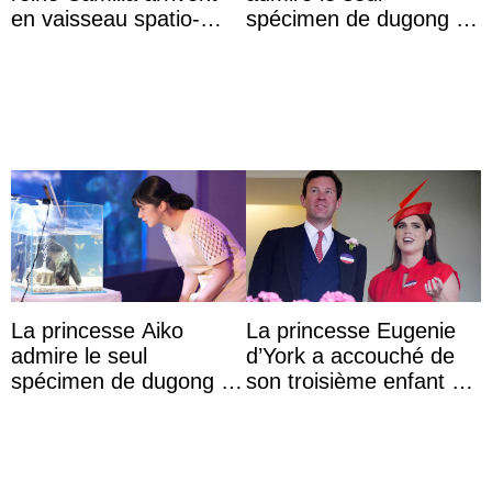
en vaisseau spatio-
spécimen de dugong en
temporel à la
captivité au Japon à
cérémonie d’ouvertu ...
l’aquarium de Toba
La princesse Aiko
La princesse Eugenie
admire le seul
d’York a accouché de
spécimen de dugong en
son troisième enfant et
captivité au Japon à
partage une première
l’aquarium de Toba
photo