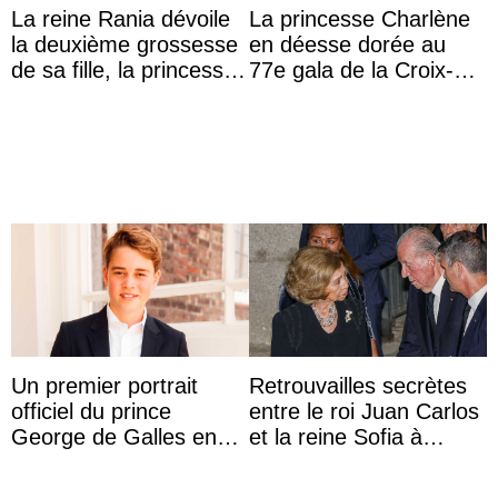
La reine Rania dévoile
La princesse Charlène
la deuxième grossesse
en déesse dorée au
de sa fille, la princesse
77e gala de la Croix-
Iman
Rouge monégasque
Un premier portrait
Retrouvailles secrètes
officiel du prince
entre le roi Juan Carlos
George de Galles en
et la reine Sofia à
costume pour son 13e
Majorque le temps d’un
anniversaire
dîner ave ...