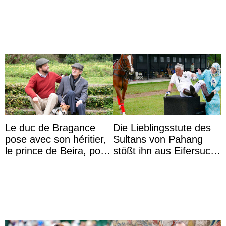
Deum de la fête ...
représentants de la
famille royale ...
Le duc de Bragance
Die Lieblingsstute des
pose avec son héritier,
Sultans von Pahang
le prince de Beira, pour
stößt ihn aus Eifersucht
ses 30 ans
auf Königin Azizah
Aminah an