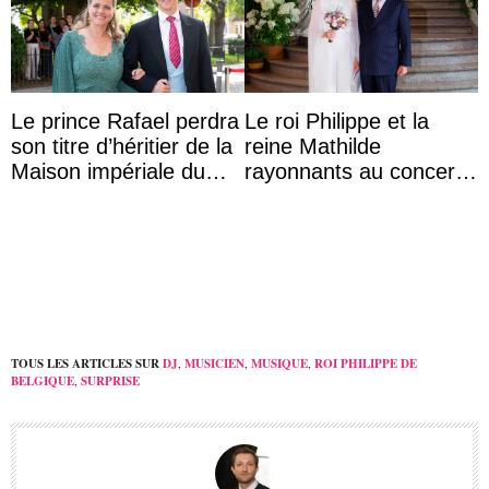
Le prince Rafael perdra
Le roi Philippe et la
son titre d’héritier de la
reine Mathilde
Maison impériale du
rayonnants au concert
Brésil à son mariage
de prélude de la fête
nationale avec la
princes ...
TOUS LES ARTICLES SUR
DJ
,
MUSICIEN
,
MUSIQUE
,
ROI PHILIPPE DE
BELGIQUE
,
SURPRISE