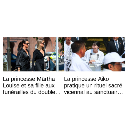
lors d’une sortie avec le
du Trône
roi de Thaïlande
La princesse Märtha
La princesse Aiko
Louise et sa fille aux
pratique un rituel sacré
funérailles du double
vicennal au sanctuaire
champion olympique
d’Ise
Olaf Tufte