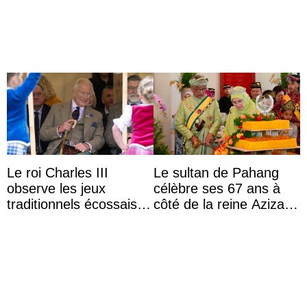
Le roi Charles III
Le sultan de Pahang
observe les jeux
célèbre ses 67 ans à
traditionnels écossais
côté de la reine Azizah
en buvant un scotch
qui porte le diadème
d’État