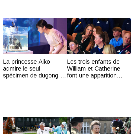
La princesse Aiko
Les trois enfants de
admire le seul
William et Catherine
spécimen de dugong en
font une apparition
captivité au Japon à
surprise aux
l’aquarium de Toba
Commonwealth Games