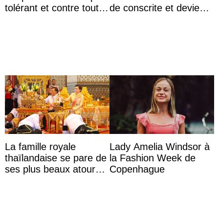
tolérant et contre toute
de conscrite et devient
forme d’exclusion
la première princesse
danoise à accom ...
La famille royale
Lady Amelia Windsor à
thaïlandaise se pare de
la Fashion Week de
ses plus beaux atours
Copenhague
pour célébrer les 74
ans du roi Rama X