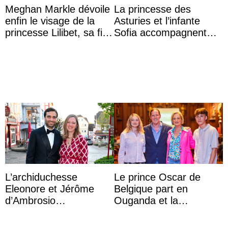
Meghan Markle dévoile
La princesse des
enfin le visage de la
Asturies et l’infante
princesse Lilibet, sa fille
Sofia accompagnent
de 4 ans et demi
leurs parents et la reine
Sofia à la récep ...
L’archiduchesse
Le prince Oscar de
Eleonore et Jérôme
Belgique part en
d’Ambrosio
Ouganda et la
agrandissent la famille
princesse Joséphine
impériale d’Autriche
veut devenir avocate