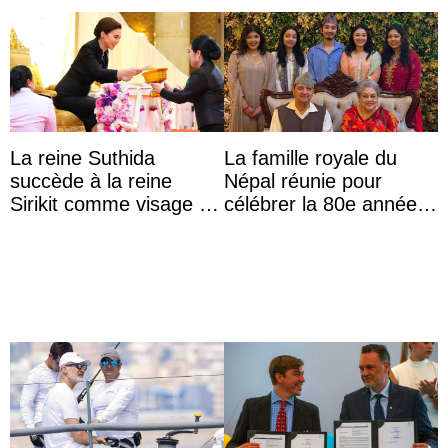
La reine Suthida
La famille royale du
succède à la reine
Népal réunie pour
Sirikit comme visage de
célébrer la 80e année
la Journée des femmes
du roi Gyanendra
thaïlandaises