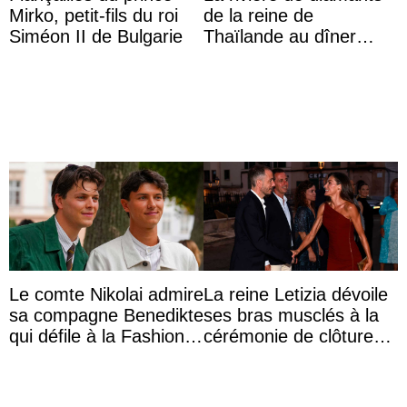
Mirko, petit-fils du roi
de la reine de
Siméon II de Bulgarie
Thaïlande au dîner
d’État d’Emmanuel
Macron en l’h ...
Le comte Nikolai admire
La reine Letizia dévoile
sa compagne Benedikte
ses bras musclés à la
qui défile à la Fashion
cérémonie de clôture
Week de Copenhague
du festival du film de
Majorque