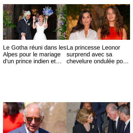
Le Gotha réuni dans les
La princesse Leonor
Alpes pour le mariage
surprend avec sa
d’un prince indien et
chevelure ondulée pour
d’une comtesse
accompagner sa famille
descendante ...
à une réception à
Majorque