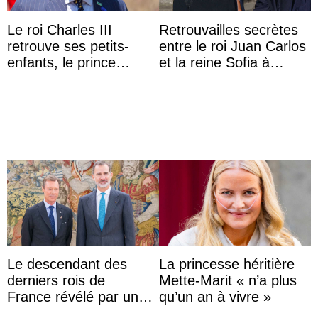
Le roi Charles III
Retrouvailles secrètes
retrouve ses petits-
entre le roi Juan Carlos
enfants, le prince
et la reine Sofia à
Archie et la princesse
Majorque le temps d’un
Lilibet, pour la première
dîner ave ...
...
Le descendant des
La princesse héritière
derniers rois de
Mette-Marit « n’a plus
France révélé par un
qu’un an à vivre »
test ADN : découverte