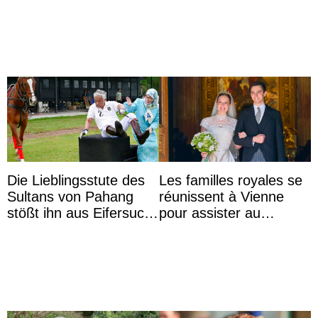
d’une nouvelle branche
...
Die Lieblingsstute des
Les familles royales se
Sultans von Pahang
réunissent à Vienne
stößt ihn aus Eifersucht
pour assister au
auf Königin Azizah
mariage de
Aminah an
l’archiduchesse Isabel